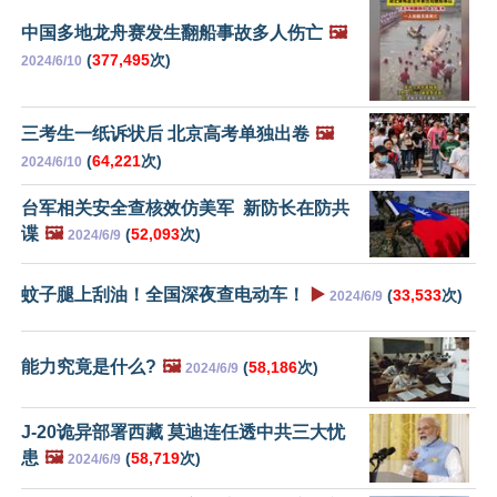
中国多地龙舟赛发生翻船事故多人伤亡
🖼️
(
377,495
次)
2024/6/10
三考生一纸诉状后 北京高考单独出卷
🖼️
(
64,221
次)
2024/6/10
台军相关安全查核效仿美军 新防长在防共
谍
🖼️
(
52,093
次)
2024/6/9
蚊子腿上刮油！全国深夜查电动车！
▶️
(
33,533
次)
2024/6/9
能力究竟是什么?
🖼️
(
58,186
次)
2024/6/9
J-20诡异部署西藏 莫迪连任透中共三大忧
患
🖼️
(
58,719
次)
2024/6/9