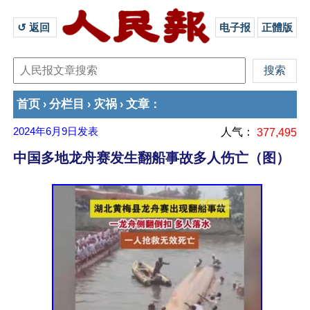
↺ 返回 
电子报
正體版
首页
分栏目
灾祸
文章
›
›
›
：
2024年6月9日
发表
人气：
377,495
中国多地龙舟赛发生翻船事故多人伤亡（图）