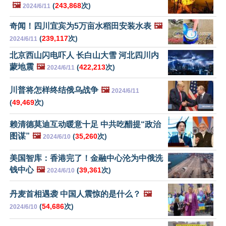
🖼️
(
243,868
次)
2024/6/11
奇闻！四川宜宾为5万亩水稻田安装水表
🖼️
(
239,117
次)
2024/6/11
北京西山闪电吓人 长白山大雪 河北四川内
蒙地震
🖼️
(
422,213
次)
2024/6/11
川普将怎样终结俄乌战争
🖼️
2024/6/11
(
49,469
次)
赖清德莫迪互动暖意十足 中共吃醋提“政治
图谋”
🖼️
(
35,260
次)
2024/6/10
美国智库：香港完了！金融中心沦为中俄洗
钱中心
🖼️
(
39,361
次)
2024/6/10
丹麦首相遇袭 中国人震惊的是什么？
🖼️
(
54,686
次)
2024/6/10