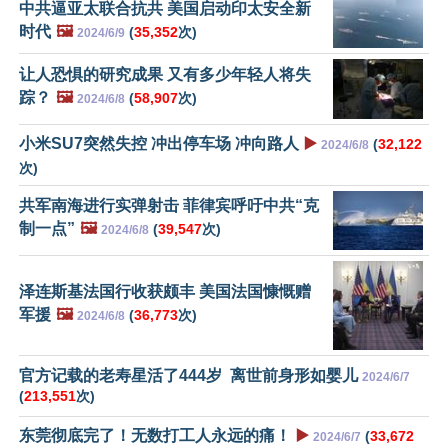
中共逼亚太联合抗共 美国启动印太安全新
时代
🖼️
(
35,352
次)
2024/6/9
让人恐惧的研究成果 又有多少年轻人将失
踪？
🖼️
(
58,907
次)
2024/6/8
小米SU7突然失控 冲出停车场 冲向路人
▶️
(
32,122
2024/6/8
次)
共军南海进行实弹射击 菲律宾呼吁中共“克
制一点”
🖼️
(
39,547
次)
2024/6/8
泽连斯基法国行收获颇丰 美国法国慷慨赠
军援
🖼️
(
36,773
次)
2024/6/8
官方记载的老寿星活了444岁 离世前身形如婴儿
2024/6/7
(
213,551
次)
东莞彻底完了！无数打工人永远的痛！
▶️
(
33,672
2024/6/7