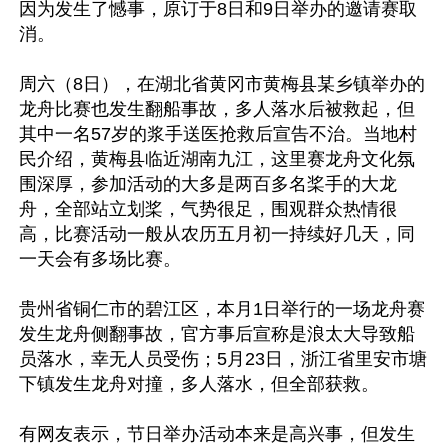
因为发生了憾事，原订于8日和9日举办的邀请赛取
消。

周六（8日），在湖北省黄冈市黄梅县某乡镇举办的
龙舟比赛也发生翻船事故，多人落水后被救起，但
其中一名57岁的浆手送医抢救后宣告不治。当地村
民介绍，黄梅县临近湖南九江，这里赛龙舟文化氛
围深厚，参加活动的大多是两百多名桨手的大龙
舟，全部站立划桨，气势很足，围观群众热情很
高，比赛活动一般从农历五月初一持续好几天，同
一天会有多场比赛。

贵州省铜仁市的碧江区，本月1日举行的一场龙舟赛
发生龙舟侧翻事故，官方事后宣称是浪太大导致船
员落水，幸无人员受伤；5月23日，浙江省里安市塘
下镇发生龙舟对撞，多人落水，但全部获救。

有网友表示，节日举办活动本来是高兴事，但发生