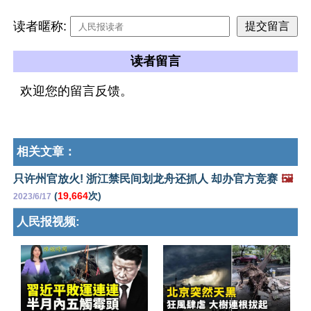
读者暱称:
读者留言
欢迎您的留言反馈。
相关文章：
只许州官放火! 浙江禁民间划龙舟还抓人 却办官方竞赛
🖼️
(
19,664
次)
2023/6/17
人民报视频: