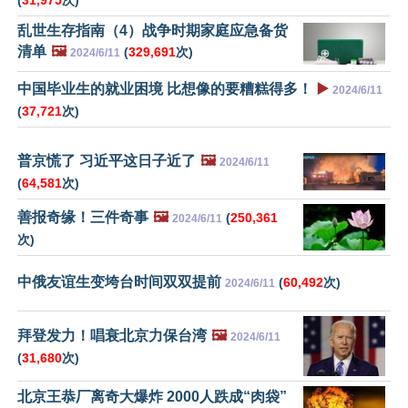
(
31,975
次)
乱世生存指南（4）战争时期家庭应急备货
清单
🖼️
(
329,691
次)
2024/6/11
中国毕业生的就业困境 比想像的要糟糕得多！
▶️
2024/6/11
(
37,721
次)
普京慌了 习近平这日子近了
🖼️
2024/6/11
(
64,581
次)
善报奇缘！三件奇事
🖼️
(
250,361
2024/6/11
次)
中俄友谊生变垮台时间双双提前
(
60,492
次)
2024/6/11
拜登发力！唱衰北京力保台湾
🖼️
2024/6/11
(
31,680
次)
北京王恭厂离奇大爆炸 2000人跌成“肉袋”