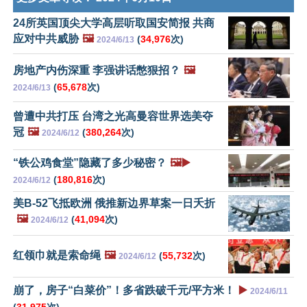
24所英国顶尖大学高层听取国安简报 共商
应对中共威胁
🖼️
(
34,976
次)
2024/6/13
房地产内伤深重 李强讲话憋狠招？
🖼️
(
65,678
次)
2024/6/13
曾遭中共打压 台湾之光高曼容世界选美夺
冠
🖼️
(
380,264
次)
2024/6/12
“铁公鸡食堂”隐藏了多少秘密？
🖼️▶️
(
180,816
次)
2024/6/12
美B-52飞抵欧洲 俄推新边界草案一日夭折
🖼️
(
41,094
次)
2024/6/12
红领巾就是索命绳
🖼️
(
55,732
次)
2024/6/12
崩了，房子“白菜价”！多省跌破千元/平方米！
▶️
2024/6/11