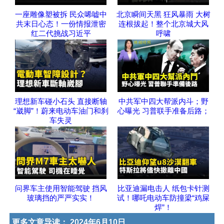
一座雕像塑被拆 民众唏嘘中
北京瞬间天黑 狂风暴雨 大树
共末日心态！一份情报泄密
连根拔起！整个北京城大风
红二代挑战习近平
呼啸
理想新车碰小石头 直接断轴
中共军中四大帮派内斗；野
“崴脚”！蔚来电动车油门和刹
心曝光 习普联手准备后路；
车失灵
问界车主使用智能驾驶 挡风
比亚迪漏电击人 纸包卡针测
玻璃挡的严严实实！
试！哪吒电动车防撞梁“鸡屎
焊”！
更多文章导读：
2024年6月10日