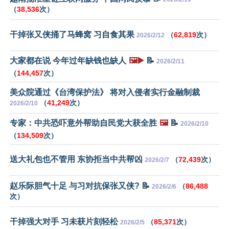
（
38,536
次）
干掉张又侠捅了马蜂窝 习自食其果
（
62,819
次）
2026/2/12
大家都在说 今年过年缺钱也缺人
🖼️▶️
📝
2026/2/11
（
144,457
次）
美众院通过《台湾保护法》 将对入侵者实行金融制裁
（
41,249
次）
2026/2/10
专家：中共恐吓意外帮助自民党大获全胜
🖼️
📝
2026/2/10
（
134,509
次）
送大礼包也不管用 东协拒当中共帮凶
（
72,439
次）
2026/2/7
赵乐际胆气十足 与习对抗保张又侠? 📝
（
86,488
2026/2/6
次）
干掉强大对手 习未获片刻轻松
（
85,371
次）
2026/2/5