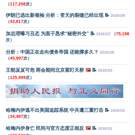
（
117,208
次）
伊朗已选出新领袖 分析：变天的裂缝已经出现 📝
2026/3/9
（
43,817
次）
加总理曝习丑态 为面子恳求“秘密外交” 📝
（
75,198
2026/3/7
次）
分析：中国正在走向债务帝国 还能撑多久？
2026/3/6
（
45,997
次）
王朝岌岌可危 两会期间北京紧盯天桥
🖼️
📝
2026/3/5
（
125,999
次）
哈梅内伊逃不出美国追踪系统 中共遭三重打击 📝
2026/3/2
（
34,487
次）
哈梅内伊身亡 民间与官方态度正相反
🖼️
📝
2026/3/2