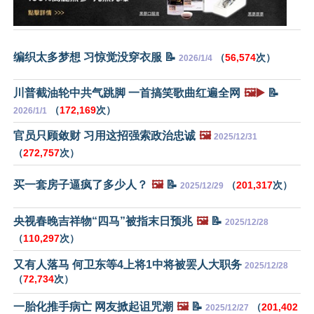
编织太多梦想 习惊觉没穿衣服 📝
（
56,574
次）
2026/1/4
川普截油轮中共气跳脚 一首搞笑歌曲红遍全网
🖼️▶️
📝
（
172,169
次）
2026/1/1
官员只顾敛财 习用这招强索政治忠诚
🖼️
2025/12/31
（
272,757
次）
买一套房子逼疯了多少人？
🖼️
📝
（
201,317
次）
2025/12/29
央视春晚吉祥物“四马”被指末日预兆
🖼️
📝
2025/12/28
（
110,297
次）
又有人落马 何卫东等4上将1中将被罢人大职务
2025/12/28
（
72,734
次）
一胎化推手病亡 网友掀起诅咒潮
🖼️
📝
（
201,402
2025/12/27