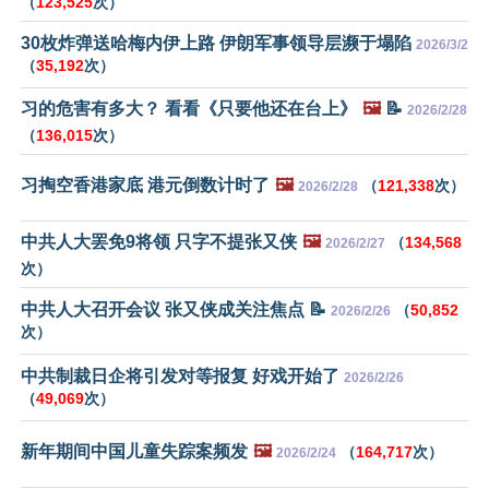
（
123,525
次）
30枚炸弹送哈梅内伊上路 伊朗军事领导层濒于塌陷
2026/3/2
（
35,192
次）
习的危害有多大？ 看看《只要他还在台上》
🖼️
📝
2026/2/28
（
136,015
次）
习掏空香港家底 港元倒数计时了
🖼️
（
121,338
次）
2026/2/28
中共人大罢免9将领 只字不提张又侠
🖼️
（
134,568
2026/2/27
次）
中共人大召开会议 张又侠成关注焦点 📝
（
50,852
2026/2/26
次）
中共制裁日企将引发对等报复 好戏开始了
2026/2/26
（
49,069
次）
新年期间中国儿童失踪案频发
🖼️
（
164,717
次）
2026/2/24