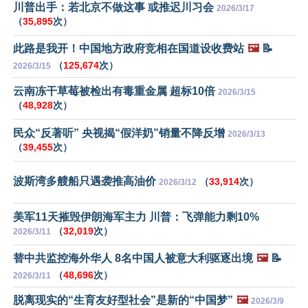
川普出手：若北京不做这事 或推迟川习会
2026/3/17
（
35,895
次）
此路是我开！中国地方政府竞相在国道设收费站
🖼️
📝
（
125,674
次）
2026/3/15
云南冻干草莓被检出有毒重金属 超标10倍
2026/3/15
（
48,928
次）
民众“反著听” 央视揭“假洋奶”销量不降反增
2026/3/13
（
39,455
次）
波斯湾多艘船只遇袭推高油价
（
33,914
次）
2026/3/12
美军11天摧毁伊朗海军主力 川普：飞弹能力剩10%
（
32,019
次）
2026/3/11
替中共监控海外华人 8名中国人被意大利驱逐出境
🖼️
📝
（
48,696
次）
2026/3/11
脱离现实的“生育友好型社会”是新的“中国梦”
🖼️
2026/3/9