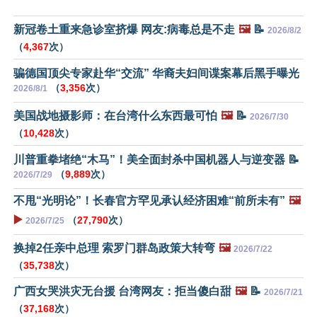
新冠卷土重来急诊室挤爆 网友:病毒总是不走
🖼️
📝
2026/8/2
（
4,367
次）
骗德国顶尖专家赴华“交流” 华裔夫妇间谍案幕后黑手曝光
（
3,356
次）
2026/8/1
美国战地摄影师：在台湾什么东西最可怕
🖼️
📝
2026/7/30
（
10,428
次）
川普重拳堵绝“木马”！美全面封杀中国机器人与逆变器 📝
（
9,889
次）
2026/7/29
不甩“光明论”！长春官方罕见承认经济困难“前所未有”
🖼️
▶️
（
27,790
次）
2026/7/25
换掉2任亲中总理 索罗门群岛政策大转弯
🖼️
2026/7/22
（
35,738
次）
广西女哭洪灾无台援 台湾网友：拒当傻白甜
🖼️
📝
2026/7/21
（
37,168
次）