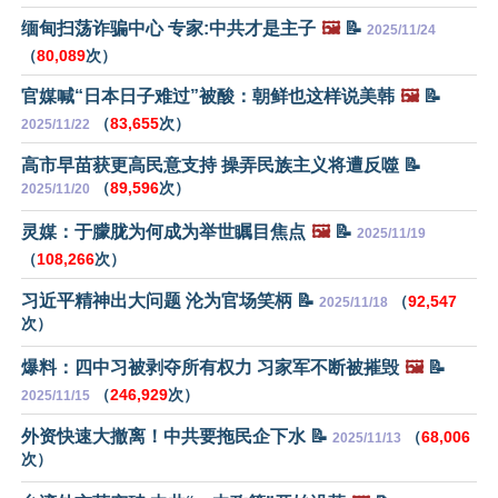
缅甸扫荡诈骗中心 专家:中共才是主子
🖼️
📝
2025/11/24
（
80,089
次）
官媒喊“日本日子难过”被酸：朝鲜也这样说美韩
🖼️
📝
（
83,655
次）
2025/11/22
高市早苗获更高民意支持 操弄民族主义将遭反噬 📝
（
89,596
次）
2025/11/20
灵媒：于朦胧为何成为举世瞩目焦点
🖼️
📝
2025/11/19
（
108,266
次）
习近平精神出大问题 沦为官场笑柄 📝
（
92,547
2025/11/18
次）
爆料：四中习被剥夺所有权力 习家军不断被摧毁
🖼️
📝
（
246,929
次）
2025/11/15
外资快速大撤离！中共要拖民企下水 📝
（
68,006
2025/11/13
次）