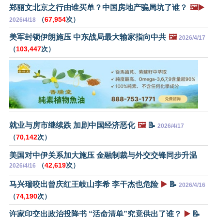
郑丽文北京之行由谁买单？中国房地产骗局坑了谁？
🖼️▶️
（
67,954
次）
2026/4/18
美军封锁伊朗施压 中东战局最大输家指向中共
🖼️
2026/4/17
（
103,447
次）
就业与房市继续跌 加剧中国经济恶化
🖼️
📝
2026/4/17
（
70,142
次）
美国对中伊关系加大施压 金融制裁与外交交锋同步升温
（
42,619
次）
2026/4/16
马兴瑞咬出曾庆红王岐山李希 李干杰也危险
▶️
📝
2026/4/16
（
74,190
次）
许家印交出政治投降书 “活命清单”究竟供出了谁？
▶️
📝