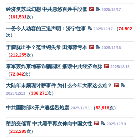
经济复苏成幻想 中共忽悠百姓手段低
🖼️
📝
2025/12/17
（
101,531
次）
一份令人动容的三退声明：济宁往事 📝
（
74,502
2025/12/17
次）
于朦胧出手？范世锜失常 田海蓉亏本
🖼️
📝
2025/12/16
（
212,255
次）
泰军轰炸柬埔寨诈骗园区 摧毁中共经济命脉
🖼️
2025/12/16
（
72,842
次）
大陆年末频现讨薪事件 为什么今年大家这么难？
🖼️
📝
（
336,271
次）
2025/12/13
中共国防部X开户遭猛烈炮轰
（
53,919
次）
2025/12/11
堕胎变催育 中共黑手再次伸向中国女性
🖼️
📝
2025/12/10
（
212,299
次）