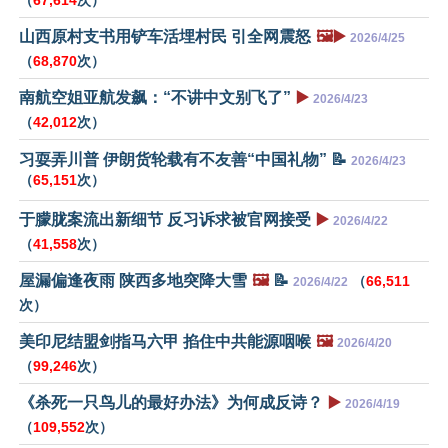
（
67,614
次）
山西原村支书用铲车活埋村民 引全网震怒
🖼️▶️
2026/4/25
（
68,870
次）
南航空姐亚航发飙：“不讲中文别飞了”
▶️
2026/4/23
（
42,012
次）
习耍弄川普 伊朗货轮载有不友善“中国礼物” 📝
2026/4/23
（
65,151
次）
于朦胧案流出新细节 反习诉求被官网接受
▶️
2026/4/22
（
41,558
次）
屋漏偏逢夜雨 陕西多地突降大雪
🖼️
📝
（
66,511
2026/4/22
次）
美印尼结盟剑指马六甲 掐住中共能源咽喉
🖼️
2026/4/20
（
99,246
次）
《杀死一只鸟儿的最好办法》为何成反诗？
▶️
2026/4/19
（
109,552
次）