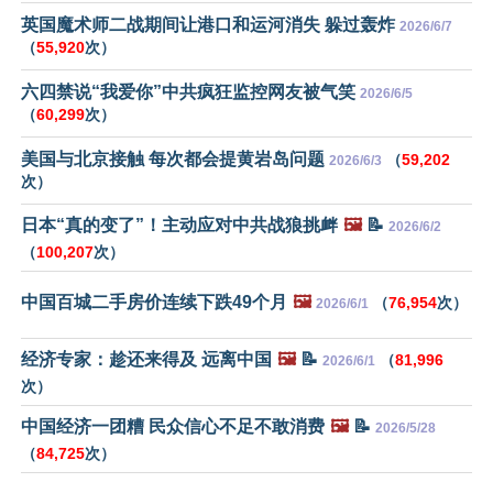
英国魔术师二战期间让港口和运河消失 躲过轰炸
2026/6/7
（
55,920
次）
六四禁说“我爱你”中共疯狂监控网友被气笑
2026/6/5
（
60,299
次）
美国与北京接触 每次都会提黄岩岛问题
（
59,202
2026/6/3
次）
日本“真的变了”！主动应对中共战狼挑衅
🖼️
📝
2026/6/2
（
100,207
次）
中国百城二手房价连续下跌49个月
🖼️
（
76,954
次）
2026/6/1
经济专家：趁还来得及 远离中国
🖼️
📝
（
81,996
2026/6/1
次）
中国经济一团糟 民众信心不足不敢消费
🖼️
📝
2026/5/28
（
84,725
次）