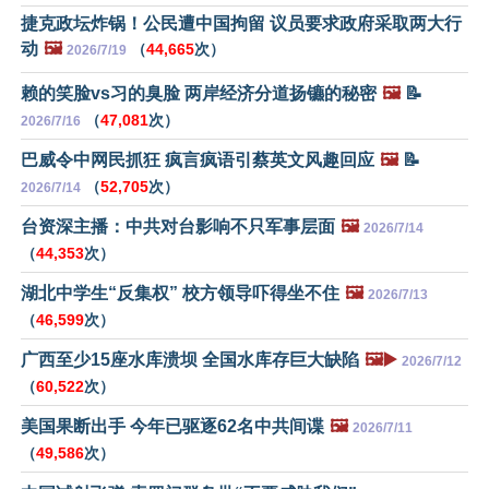
捷克政坛炸锅！公民遭中国拘留 议员要求政府采取两大行
动
🖼️
（
44,665
次）
2026/7/19
赖的笑脸vs习的臭脸 两岸经济分道扬镳的秘密
🖼️
📝
（
47,081
次）
2026/7/16
巴威令中网民抓狂 疯言疯语引蔡英文风趣回应
🖼️
📝
（
52,705
次）
2026/7/14
台资深主播：中共对台影响不只军事层面
🖼️
2026/7/14
（
44,353
次）
湖北中学生“反集权” 校方领导吓得坐不住
🖼️
2026/7/13
（
46,599
次）
广西至少15座水库溃坝 全国水库存巨大缺陷
🖼️▶️
2026/7/12
（
60,522
次）
美国果断出手 今年已驱逐62名中共间谍
🖼️
2026/7/11
（
49,586
次）