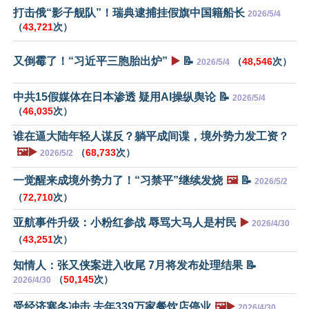
打击俄“影子舰队”！瑞典逮捕挂假旗中国籍船长
2026/5/4
（
43,721
次）
又倒霉了！“习近平三胞胎出炉”
▶️
📝
（
48,546
次）
2026/5/4
中共15假媒体在日本渗透 疑用AI操纵舆论 📝
2026/5/4
（
46,035
次）
谁在逼大陆年轻人谋反？躺平成间谍，境外势力发工资？
🖼️▶️
（
68,733
次）
2026/5/2
一觉醒来成境外势力了！“习禁平”继续发烧
🖼️
📝
2026/5/2
（
72,710
次）
亚航事件升级：小粉红参战 辱骂大马人是村民
▶️
2026/4/30
（
43,251
次）
知情人：张又侠案进入收尾 7月将发布处理结果 📝
（
50,145
次）
2026/4/30
受经济寒冬冲击 去年339万家餐饮店停业
🖼️▶️
2026/4/30