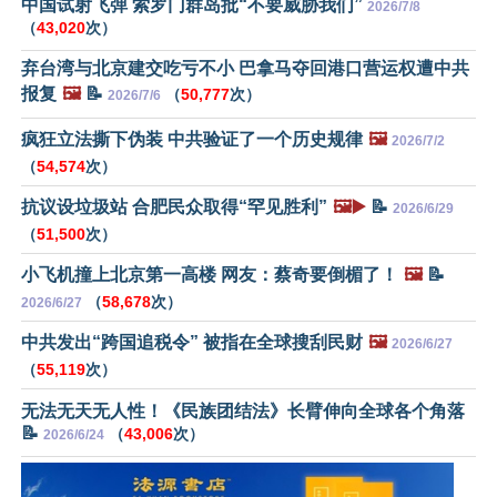
中国试射飞弹 索罗门群岛批“不要威胁我们”
2026/7/8
（
43,020
次）
弃台湾与北京建交吃亏不小 巴拿马夺回港口营运权遭中共
报复
🖼️
📝
（
50,777
次）
2026/7/6
疯狂立法撕下伪装 中共验证了一个历史规律
🖼️
2026/7/2
（
54,574
次）
抗议设垃圾站 合肥民众取得“罕见胜利”
🖼️▶️
📝
2026/6/29
（
51,500
次）
小飞机撞上北京第一高楼 网友：蔡奇要倒楣了！
🖼️
📝
（
58,678
次）
2026/6/27
中共发出“跨国追税令” 被指在全球搜刮民财
🖼️
2026/6/27
（
55,119
次）
无法无天无人性！《民族团结法》长臂伸向全球各个角落
📝
（
43,006
次）
2026/6/24