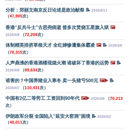
分析：郑丽文南京反日论述是政治献祭 📝
2026/4/11
（
47,905
次）
香港“反共斗士”古思尧病逝 曾多次焚烧五星旗入狱
🖼️
（
72,208
次）
2026/4/9
体制精英排挤草根天才 全红婵惨遭集体霸凌
🖼️
📝
2026/4/8
（
70,315
次）
人声鼎沸的香港酒楼现熄火潮 谁破坏了香港的运势
🖼️
📝
（
69,634
次）
2026/4/8
谁害的？中国养猪业入寒冬 卖一头猪亏500元
🖼️▶️
📝
（
110,431
次）
2026/4/7
中国有2亿二等劳工 工资回到90年代
🖼️▶️
（
70,213
2026/4/6
次）
伊朗政军分裂 全国陷入“延安大窑洞”困境 📝
2026/4/2
（
40,011
次）