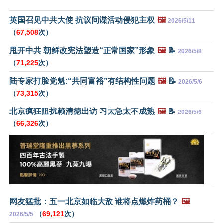
英国召见中共大使 抗议间谍活动侵犯主权
🖼️
2026/5/11
（
67,508
次）
甩开中共 朝鲜改宪法塑造“正常国家”形象
🖼️
📝
2026/5/8
（
71,225
次）
陆专家打脸党魁:“共同富裕”有结构性问题
🖼️
📝
2026/5/6
（
73,315
次）
北京疯狂阻扰赖清德出访 习太急太不成熟
🖼️
📝
2026/5/6
（
66,326
次）
网友猛批：五一北京如临大敌 谁将点燃炸药桶？
🖼️
（
69,121
次）
2026/5/5