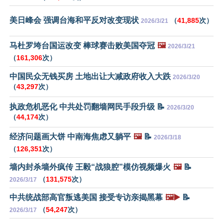
美日峰会 强调台海和平反对改变现状
（
41,885
次）
2026/3/21
马杜罗垮台国运改变 棒球赛击败美国夺冠
🖼️
2026/3/21
（
161,306
次）
中国民众无钱买房 土地出让大减政府收入大跌
2026/3/20
（
43,297
次）
执政危机恶化 中共处罚翻墙网民手段升级 📝
2026/3/20
（
44,174
次）
经济问题画大饼 中南海焦虑又躺平
🖼️
📝
2026/3/18
（
126,351
次）
墙内封杀墙外疯传 王毅“战狼腔”模仿视频爆火
🖼️
📝
（
131,575
次）
2026/3/17
中共统战部高官叛逃美国 接受专访亲揭黑幕
🖼️▶️
📝
（
54,247
次）
2026/3/17