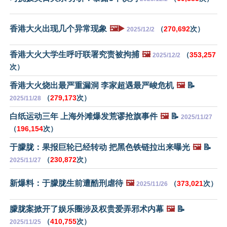
香港大火出现几个异常现象
🖼️▶️
（
270,692
次）
2025/12/2
香港大火大学生呼吁联署究责被拘捕
🖼️
（
353,257
2025/12/2
次）
香港大火烧出最严重漏洞 李家超遇最严峻危机
🖼️
📝
（
279,173
次）
2025/11/28
白纸运动三年 上海外滩爆发荒谬抢旗事件
🖼️
📝
2025/11/27
（
196,154
次）
于朦胧：果报巨轮已经转动 把黑色铁链拉出来曝光
🖼️
📝
（
230,872
次）
2025/11/27
新爆料：于朦胧生前遭酷刑虐待
🖼️
（
373,021
次）
2025/11/26
朦胧案掀开了娱乐圈涉及权贵爱弄邪术内幕
🖼️
📝
（
410,755
次）
2025/11/25