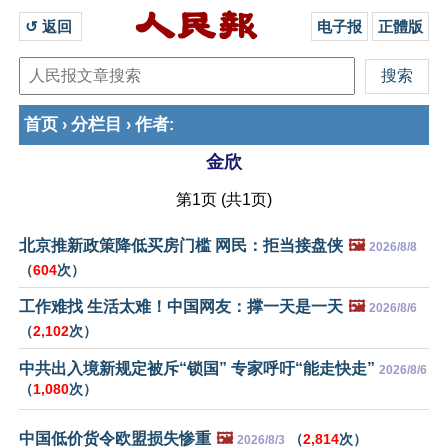
↺ 返回 
电子报
正體版
首页
分栏目
作者
›
›
:
金欣
第1页 (共1页)
北京推新政策降低买房门槛 网民：拒当接盘侠
🖼️
2026/8/8
（
604
次）
工作难找 生活太难！中国网友：撑一天是一天
🖼️
2026/8/6
（
2,102
次）
中共出入境新规定被斥“锁国” 专家呼吁“能走快走”
2026/8/6
（
1,080
次）
中国低价货令欧盟损失惨重
🖼️
（
2,814
次）
2026/8/3