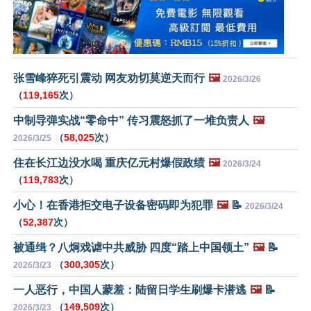
张雪峰猝死引震动 网友劝切莫逆天而行
🖼️
2026/3/26
（
119,165
次）
中制导弹实战“零命中” 传习震怒抓了一堆负责人
🖼️
（
58,025
次）
2026/3/25
住在长江边没水喝 重庆亿元村爆假政绩
🖼️
2026/3/24
（
119,783
次）
小心！在香港拒交电子设备密码即为犯罪
🖼️
📝
2026/3/24
（
52,387
次）
被通缉？八炯戏谑中共威胁 四度“踏上中国领土”
🖼️
📝
（
300,305
次）
2026/3/23
一人恶行，中国人蒙羞：陆留日学生刷爆卡潜逃
🖼️
📝
（
149,509
次）
2026/3/23