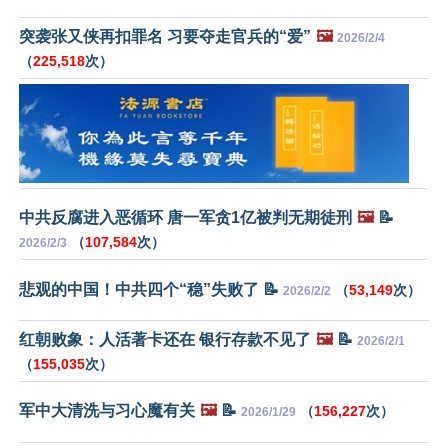
突袭张又侠再扣罪名 习要夺走官兵的“爱”
🖼️
2026/2/4
（
225,518
次）
中共反腐进入恶循环 唐一军贪1亿被判无期徒刑
🖼️
📝
（
107,584
次）
2026/2/3
悲观的中国！中共四个“稳”失败了 📝
（
53,149
次）
2026/2/2
红朝败象：人活著卡还在 银行存款不见了
🖼️
📝
2026/2/1
（
155,035
次）
军中大清洗与习心魔有关
🖼️
📝
（
156,227
次）
2026/1/29