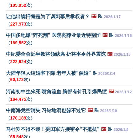
（
105,952
次）
让他出镜忏悔是为了讽刺幕后掌权者？
🖼️
📝
2026/1/17
（
227,973
次）
中国多地爆“猝死潮” 医院丧葬业最近特别忙
🖼️
📝
2026/1/16
（
189,552
次）
中纪委全会近半数将领缺席 折将率令外界震惊
🖼️
2026/1/15
（
222,924
次）
大陆年轻人结婚率下降 老年人被“催婚” 📝
2026/1/14
（
60,172
次）
河南初中生猝死 嘴角流血 胸部有针孔引爆民愤
🖼️
2026/1/12
（
164,475
次）
中南海凭空消失 习钻地洞也躲不过它
🖼️
📝
2026/1/10
（
170,189
次）
马杜罗不得不栽！委囯军方接密令“不抵抗”
🖼️
📝
2026/1/9
（
65,548
次）