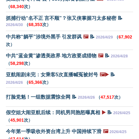
（
68,340
次）
抓捕行动“名不正 言不顺”？张又侠掌握习太多秘密 📝
（
68,353
次）
2026/4/30
中共称“躺平”涉境外黑手 引发群讽
🖼️
📝
（
67,902
2026/4/29
次）
中共“蓝金黄”渗透美政界 地方政要成猎物
🖼️
📝
2026/4/28
（
58,298
次）
亚航闹剧未完：女乘客5次直播喊冤被封号
🖼️▶️
📝
（
65,366
次）
2026/4/26
打脸党魁！一组数据震惊全网 📝
（
47,517
次）
2026/4/26
假空姐大闹亚航后续：同机男同胞怒曝真相
▶️
📝
2026/4/25
（
45,901
次）
今年第一季吸收外资台湾上升 中国持续下滑
🖼️
2026/4/25