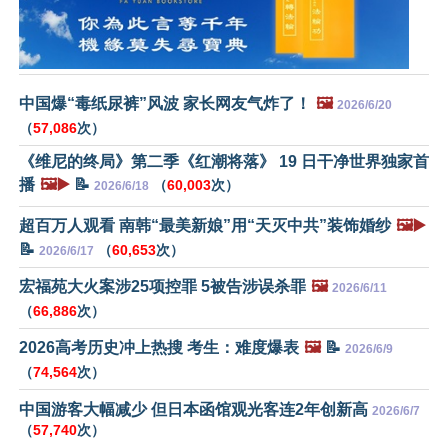
中国爆“毒纸尿裤”风波 家长网友气炸了！
🖼️
2026/6/20
（
57,086
次）
《维尼的终局》第二季《红潮将落》 19 日干净世界独家首
播
🖼️▶️
📝
（
60,003
次）
2026/6/18
超百万人观看 南韩“最美新娘”用“天灭中共”装饰婚纱
🖼️▶️
📝
（
60,653
次）
2026/6/17
宏福苑大火案涉25项控罪 5被告涉误杀罪
🖼️
2026/6/11
（
66,886
次）
2026高考历史冲上热搜 考生：难度爆表
🖼️
📝
2026/6/9
（
74,564
次）
中国游客大幅减少 但日本函馆观光客连2年创新高
2026/6/7
（
57,740
次）