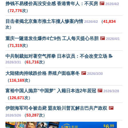
挣钱不易楼价高没安全感 香港青年人：不买房
🖼️
2026/4/2
（
72,776
次）
目击者揭北京集市推土车撞人惨案内情
（
41,834
2026/4/2
次）
重庆一隧道发生爆炸4亡9伤 工人每天提心吊胆
🖼️
2026/4/1
（
71,319
次）
中共制裁如对著空气挥拳 日本议员：不会改变立场 📝
（
61,716
次）
2026/3/31
大陆猪肉持续跌价格 养殖户面临寒冬
🖼️
2026/3/30
（
116,169
次）
富裕中国人抛弃“中国梦” 入籍日本连2年居冠
🖼️
2026/3/28
（
126,671
次）
伊朗海军司令被击毙 盟友盼川普瓦解古巴共产政权
🖼️
（
53,287
次）
2026/3/26