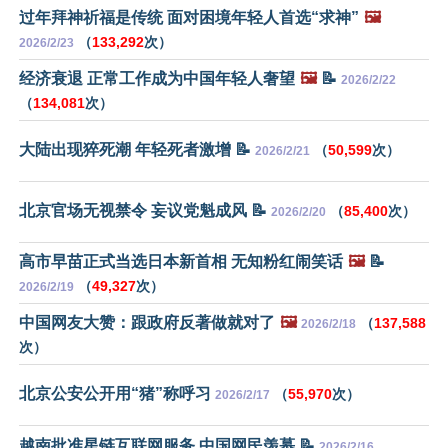
过年拜神祈福是传统 面对困境年轻人首选“求神”
🖼️
（
133,292
次）
2026/2/23
经济衰退 正常工作成为中国年轻人奢望
🖼️
📝
2026/2/22
（
134,081
次）
大陆出现猝死潮 年轻死者激增 📝
（
50,599
次）
2026/2/21
北京官场无视禁令 妄议党魁成风 📝
（
85,400
次）
2026/2/20
高市早苗正式当选日本新首相 无知粉红闹笑话
🖼️
📝
（
49,327
次）
2026/2/19
中国网友大赞：跟政府反著做就对了
🖼️
（
137,588
2026/2/18
次）
北京公安公开用“猪”称呼习
（
55,970
次）
2026/2/17
越南批准星链互联网服务 中国网民羡慕 📝
2026/2/16