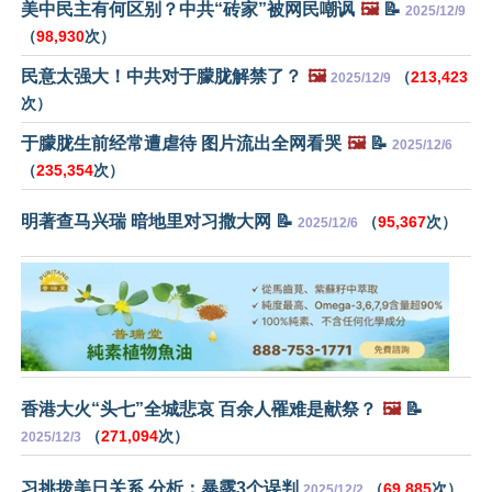
美中民主有何区别？中共“砖家”被网民嘲讽
🖼️
📝
2025/12/9
（
98,930
次）
民意太强大！中共对于朦胧解禁了？
🖼️
（
213,423
2025/12/9
次）
于朦胧生前经常遭虐待 图片流出全网看哭
🖼️
📝
2025/12/6
（
235,354
次）
明著查马兴瑞 暗地里对习撒大网 📝
（
95,367
次）
2025/12/6
香港大火“头七”全城悲哀 百余人罹难是献祭？
🖼️
📝
（
271,094
次）
2025/12/3
习挑拨美日关系 分析：暴露3个误判
（
69,885
次）
2025/12/2