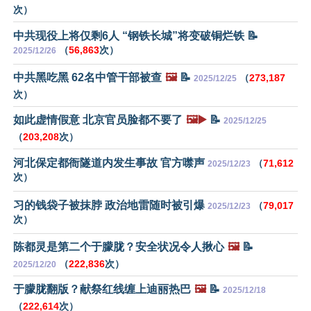
次）
中共现役上将仅剩6人 “钢铁长城”将变破铜烂铁 📝
（
56,863
次）
2025/12/26
中共黑吃黑 62名中管干部被查
🖼️
📝
（
273,187
2025/12/25
次）
如此虚情假意 北京官员脸都不要了
🖼️▶️
📝
2025/12/25
（
203,208
次）
河北保定都衙隧道内发生事故 官方噤声
（
71,612
2025/12/23
次）
习的钱袋子被抹脖 政治地雷随时被引爆
（
79,017
2025/12/23
次）
陈都灵是第二个于朦胧？安全状况令人揪心
🖼️
📝
（
222,836
次）
2025/12/20
于朦胧翻版？献祭红线缠上迪丽热巴
🖼️
📝
2025/12/18
（
222,614
次）