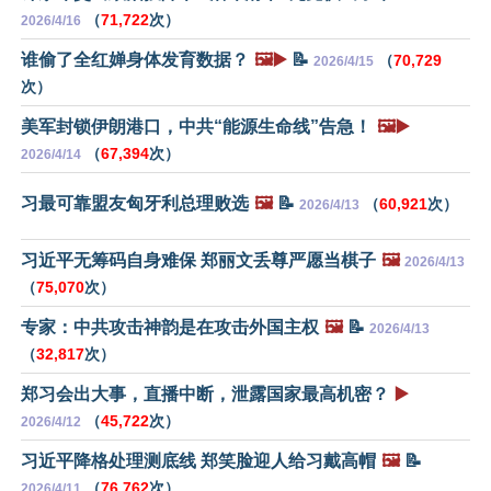
（
71,722
次）
2026/4/16
谁偷了全红婵身体发育数据？
🖼️▶️
📝
（
70,729
2026/4/15
次）
美军封锁伊朗港口，中共“能源生命线”告急！
🖼️▶️
（
67,394
次）
2026/4/14
习最可靠盟友匈牙利总理败选
🖼️
📝
（
60,921
次）
2026/4/13
习近平无筹码自身难保 郑丽文丢尊严愿当棋子
🖼️
2026/4/13
（
75,070
次）
专家：中共攻击神韵是在攻击外国主权
🖼️
📝
2026/4/13
（
32,817
次）
郑习会出大事，直播中断，泄露国家最高机密？
▶️
（
45,722
次）
2026/4/12
习近平降格处理测底线 郑笑脸迎人给习戴高帽
🖼️
📝
（
76,762
次）
2026/4/11