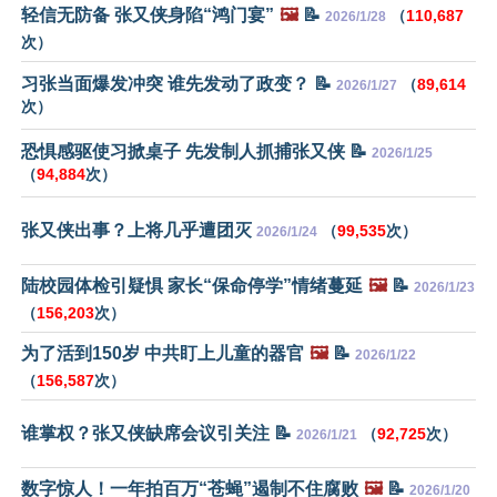
轻信无防备 张又侠身陷“鸿门宴”
🖼️
📝
（
110,687
2026/1/28
次）
习张当面爆发冲突 谁先发动了政变？ 📝
（
89,614
2026/1/27
次）
恐惧感驱使习掀桌子 先发制人抓捕张又侠 📝
2026/1/25
（
94,884
次）
张又侠出事？上将几乎遭团灭
（
99,535
次）
2026/1/24
陆校园体检引疑惧 家长“保命停学”情绪蔓延
🖼️
📝
2026/1/23
（
156,203
次）
为了活到150岁 中共盯上儿童的器官
🖼️
📝
2026/1/22
（
156,587
次）
谁掌权？张又侠缺席会议引关注 📝
（
92,725
次）
2026/1/21
数字惊人！一年拍百万“苍蝇”遏制不住腐败
🖼️
📝
2026/1/20