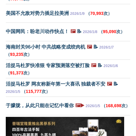
美国不允敌对势力插足拉美洲
（
70,993
次）
2026/1/9
中国网民：盼老川动作快点！
🖼️
📝
（
95,090
次）
2026/1/8
海南封关96小时 中共战略变成绞肉机
🖼️
📝
2026/1/7
（
93,235
次）
活捉马杜罗快准狠 专家预测落空被打脸
🖼️
📝
2026/1/6
（
91,373
次）
活捉马杜罗 网友称新年第一大喜讯 独裁者不安
🖼️
📝
（
115,777
次）
2026/1/5
于朦胧，从此只能在记忆中看你
🖼️▶️
（
168,698
次）
2026/1/5