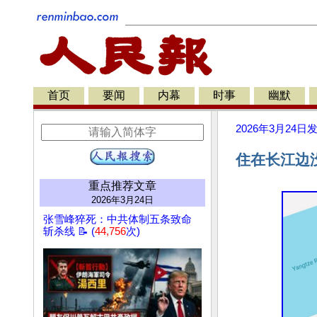
首页
要闻
内幕
时事
幽默
2026年3月24日
住在长江边
重点推荐文章
2026年3月24日
张雪峰猝死：中共体制五条致命
斩杀线 📝 (
44,756
次)