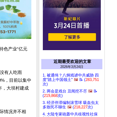
村特色产业“亿元
近期最受欢迎的文章
2026年3月24日
“没有人吃雨
1. 被通缉？八炯戏谑中共威胁 四
度“踏上中国领土”
🖼️
📝 (
283,751
0%，目前以集中
次)
5年，大坝村建成
2. 两会是戏台 丑闻挖不尽
🖼️
📝
(
219,868
次)
3. 经济停滞编制滚雪球 吸血虫太
多致民不聊生
🖼️
(
218,227
次)
际情况并不相
4. 大陆专家砲轰中共歧视性社保