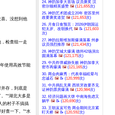
24. 神韵加拿大首场 议员褒奖 汉
密尔顿精英盛赞
🖼️
(
121,655
次)
25. 神韵艺术团成立20年 密苏里州
政要褒奖道贺
🖼️
(
121,653
次)
欢喜。没想到他
26. 月食日食预言：2026伊朗国运
犯太岁、改朝换代
🖼️
📝 (
121,603
次)
27. 神韵拉斯维加斯爆满落幕 州参
池，检查组一走
议员强烈推荐
🖼️
(
121,434
次)
28. 神韵艾城大爆满 德州42场演出
圆满落幕
🖼️
(
121,175
次)
29. 中共炸弹威胁失败 神韵加拿大
8年使用高效节能
密市再爆满
🖼️
(
121,165
次)
30. 两会肉麻秀：代表幸福眩晕与
忠诚石
🖼️
📝 (
120,999
次)
31. 中共捣乱无果 西班牙政要齐见
时并存，到底是
证神韵票房爆满
🖼️
(
120,984
次)
。”“湖北大多是
32. 经济问题画大饼 中南海焦虑又
躺平
🖼️
📝 (
120,690
次)
人的村子不搞搞
33. 王朝岌岌可危 两会期间北京紧
好查一下。”“水
盯天桥
🖼️
📝 (
120,592
次)