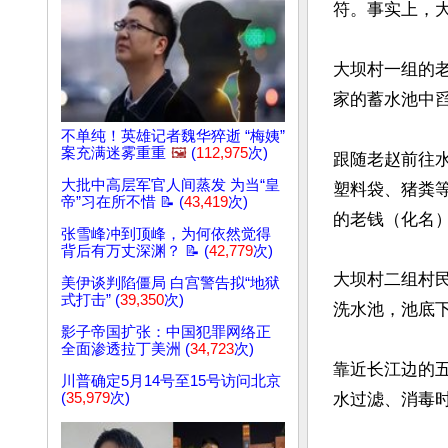
符。事实上，大
大坝村一组的
家的蓄水池中舀
不单纯！英雄记者魏华猝逝 “梅姨”
案充满迷雾重重
🖼️
(
112,975
次)
跟随老赵前往
大批中高层军官人间蒸发 为当“皇
塑料袋、猪粪
帝”习在所不惜 📝 (
43,419
次)
的老钱（化名）
张雪峰冲到顶峰，为何依然觉得
背后有万丈深渊？ 📝 (
42,779
次)
大坝村二组村民
美伊谈判陷僵局 白宫警告拟“地狱
式打击” (
39,350
次)
洗水池，池底下
影子帝国扩张：中国犯罪网络正
全面渗透拉丁美洲 (
34,723
次)
靠近长江边的
川普确定5月14号至15号访问北京
(
35,979
次)
水过滤、消毒时