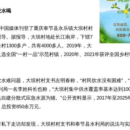
没水喝
家中国媒体刊登了重庆奉节县永乐镇大坝村村
报导。据报导，大坝村地处长江南岸，下辖7
1300多户，共有4000多人。2019年，大
选全国“一村一品”示范村镇，2020年、2021年获评全国乡
水难问题，大坝村村支书左明春称，“村民饮水没有困难”，
利局一名李姓科长也称，“大坝村集中供水覆盖率基本达到10
自建分散式应急水源为辅。”公开资料显示，2017年至202
总投资850余万元。

者私下走访却发现，大坝村村支书和奉节县水利局的说法与实