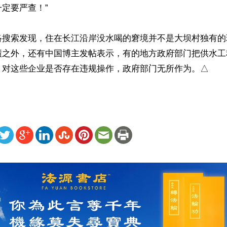
定要严查！”

络搜索发现，住在长江沿岸没水喝的窘境并不是大坝村独有的
绩之外，还有中国博主发帖表示，有的地方政府部门把供水工程
，对这些企业是否存在违规操作，政府部门无所作为。△
ww.renminbao.com/rmb/articles/2026/3/24/94576.html