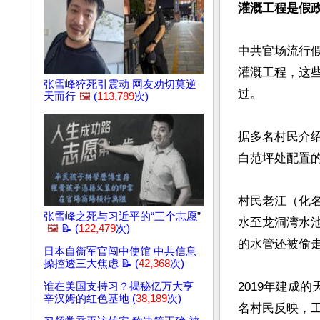
灌溉工程是假
中共官场流行
灌溉工程，这
张雪峰猝死引震动 网友劝切莫逆
过。

天而行
🖼️
(
113,789
次)
据多名村民介绍
白范坪处配置的
村民老江（化
张雪峰之死与习近平的“三个志愿”
水至龙洞湾水
🖼️
📝 (
122,479
次)
的水管还被偷走
日本自衞军官闯中使馆 中共信息
操控透三大焦虑 📝 (
42,368
次)
2019年建成
谁在美国支持习？揭秘亿万大亨
辛汉姆的红色基地 (
38,189
次)
名村民反映，