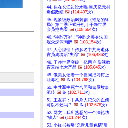
44. 住在长江边没水喝 重庆亿元村
爆假政绩
🖼️
(
114,407
次)
45. 现象级政治讽刺剧《维尼的终
局》第二季正式开机｜干净世界
会员抢先看
🖼️
(
108,564
次)
46. “神韵万岁！”神韵之美令法国
观众深深陶醉
🖼️
(
108,154
次)
47. 人心惶惶！传多名中共离退休
官员离境后“失踪”
🖼️
(
106,486
次)
48. 干净世界突破一亿用户 影视教
育云端七大产品
🖼️
(
105,845
次)
49. 俄美女记者一个提问把习钉上
耻辱柱
🖼️
📝 (
104,768
次)
50. 中共军中死亡合照和鬼屋故事
流传
🖼️
📝 (
102,711
次)
51. 王友群：中共杀人犯欠的血债
可以不还吗？
🖼️
📝 (
102,676
次)
52. 网文：我所熟悉的一个法轮功
“铁人”
🖼️
(
101,244
次)
53. 小红书被曝“充斥儿童色情”引