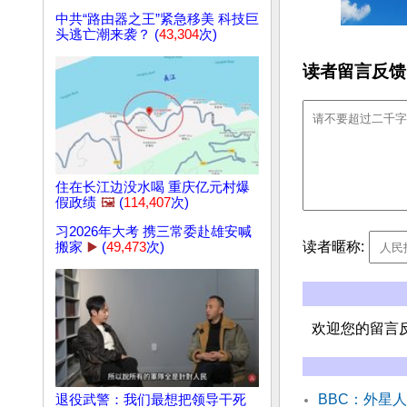
中共“路由器之王”紧急移美 科技巨
头逃亡潮来袭？ (
43,304
次)
读者留言反馈
住在长江边没水喝 重庆亿元村爆
假政绩
🖼️
(
114,407
次)
习2026年大考 携三常委赴雄安喊
读者暱称:
搬家
▶️
(
49,473
次)
欢迎您的留言
BBC：外星
退役武警：我们最想把领导干死