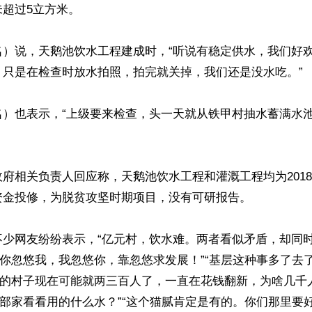
超过5立方米。

名）说，天鹅池饮水工程建成时，“听说有稳定供水，我们好
只是在检查时放水拍照，拍完就关掉，我们还是没水吃。”

名）也表示，“上级要来检查，头一天就从铁甲村抽水蓄满水
府相关负责人回应称，天鹅池饮水工程和灌溉工程均为201
金投修，为脱贫攻坚时期项目，没有可研报告。

不少网友纷纷表示，“亿元村，饮水难。两者看似矛盾，却同
“你忽悠我，我忽悠你，靠忽悠求发展！”“基层这种事多了去了
姥姥的村子现在可能就两三百人了，一直在花钱翻新，为啥几千
干部家看看用的什么水？”“这个猫腻肯定是有的。你们那里要好