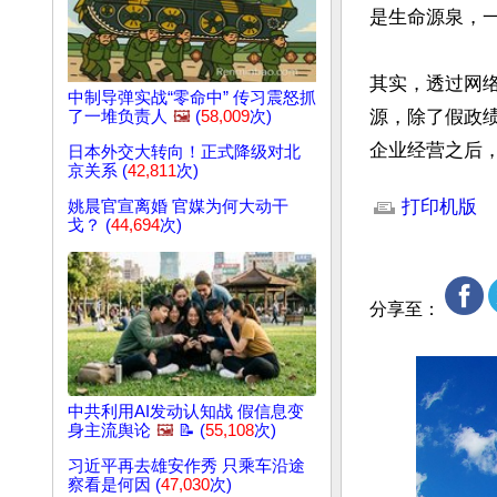
是生命源泉，一
其实，透过网
中制导弹实战“零命中” 传习震怒抓
源，除了假政
了一堆负责人
🖼️
(
58,009
次)
企业经营之后
日本外交大转向！正式降级对北
京关系 (
42,811
次)
文章网址: http://w
打印机版
姚晨官宣离婚 官媒为何大动干
戈？ (
44,694
次)
分享至：
中共利用AI发动认知战 假信息变
身主流舆论
🖼️
📝 (
55,108
次)
习近平再去雄安作秀 只乘车沿途
察看是何因 (
47,030
次)