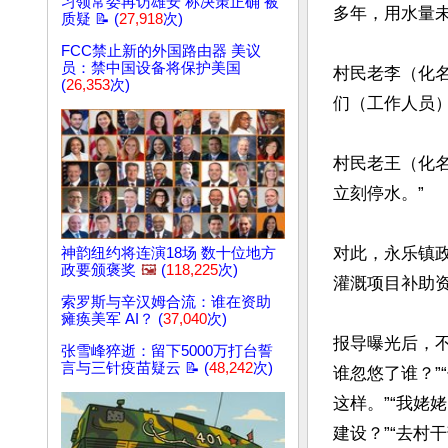
习领常委再访雄安 称决策正确 被
多年，用水量未
质疑 📝 (
27,918
次)
FCC禁止新的外国路由器 美议
员：禁中国设备将保护美国
村民老李（化
(
26,353
次)
们（工作人员）
村民老王（化
立刻停水。”

对此，永乐镇政
神韵纽约将连演18场 数十位地方
政要颁褒奖
🖼️
(
118,225
次)
灌溉项目补助资
索罗斯与辛汉姆合流：谁在资助
瘫痪美军 AI？ (
37,040
次)
报导曝光后，
张雪峰猝逝：留下5000万打台誓
言与三针疫苗疑云 📝 (
48,242
次)
谁忽悠了谁？”
这样。”“我
建设？”“去村