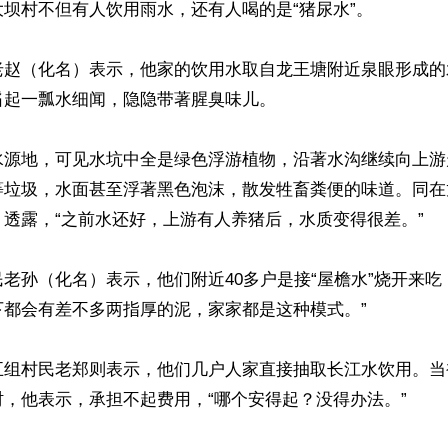
坝村不但有人饮用雨水，还有人喝的是“猪尿水”。

老赵（化名）表示，他家的饮用水取自龙王塘附近泉眼形成的
起一瓢水细闻，隐隐带著腥臭味儿。

水源地，可见水坑中全是绿色浮游植物，沿著水沟继续向上游
等垃圾，水面甚至浮著黑色泡沫，散发牲畜粪便的味道。同在
透露，“之前水还好，上游有人养猪后，水质变得很差。”

老孙（化名）表示，他们附近40多户是接“屋檐水”烧开来吃
都会有差不多两指厚的泥，家家都是这种模式。”

五组村民老郑则表示，他们几户人家直接抽取长江水饮用。当
，他表示，承担不起费用，“哪个安得起？没得办法。”
