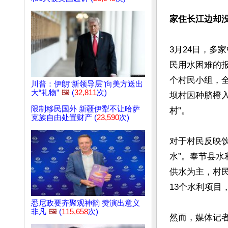
家住长江边却
3月24日，多
民用水困难的
个村民小组，全村
川普：伊朗“新领导层”向美方送出
大“礼物”
🖼️
(
32,811
次)
坝村因种脐橙入
限制移民国外 新疆伊犁不让哈萨
村”。

克族自由处置财产 (
23,590
次)
对于村民反映饮
水”。奉节县水
供水为主，村民
13个水利项目，
悉尼政要齐聚观神韵 赞演出意义
非凡
🖼️
(
115,658
次)
然而，媒体记