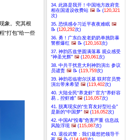
34. 此路是我开！中国地方政府竞
相在国道设收费站
🖼️
📝 (
120,321
次)
现象。究其根
35. 恐惧感令习近平夜夜难眠
🖼️
📝 (
120,292
次)
“打包”给一些
36. 勇！广东白发老奶奶单挑防暴
警察爆红
🖼️
📝 (
120,163
次)
37. 神韵匹兹堡圆满落幕 观众感受
“神圣光辉”
🖼️
(
120,061
次)
38. 中共干扰意大利神韵演出 参议
员谴责
🖼️
📝 (
119,759
次)
39. 神韵莅临密尔沃基 联邦官员赞
演出带来希望
🖼️
(
119,402
次)
40. 大陆全民“养龙虾” 官方“养虾容
易，控虾难”
🖼️
(
116,057
次)
41. 脱离现实的“生育友好型社会”
是新的“中国梦”
🖼️
(
116,052
次)
42. 中国AI“投毒”危害严重 信息战
风险浮现
🖼️
(
115,087
次)
43. 退役武警：我们最想把领导干
死
🖼️
📝 (
114,849
次)