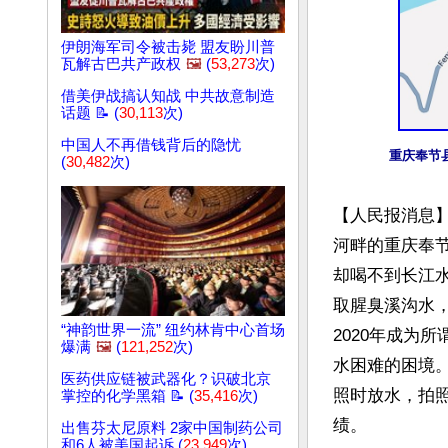
伊朗海军司令被击毙 盟友盼川普
瓦解古巴共产政权
🖼️
(
53,273
次)
借美伊战搞认知战 中共故意制造
话题 📝 (
30,113
次)
中国人不再借钱背后的隐忧
重庆奉节
(
30,482
次)
【人民报消息
河畔的重庆奉
却喝不到长江
取腥臭溪沟水，
“神韵世界一流” 纽约林肯中心首场
2020年成为
爆满
🖼️
(
121,252
次)
水困难的困境
医药供应链被武器化？识破北京
照时放水，拍
掌控的化学黑箱 📝 (
35,416
次)
绩。

出售芬太尼原料 2家中国制药公司
和6人被美国起诉 (
23,949
次)