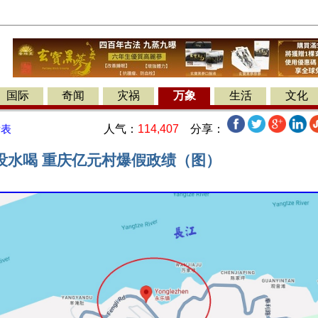
国际
奇闻
灾祸
万象
生活
文化
人气：
114,407
分享：
发表
没水喝 重庆亿元村爆假政绩（图）