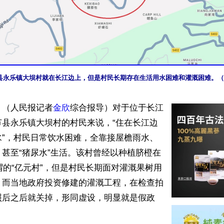
县永乐镇大坝村就在长江边上，但是村民长期存在生活用水困难和灌溉困难。（
】（人民报记者
金欣
综合报导）对于位于长江
节县永乐镇大坝村的村民来说，“住在长江边
水”，村民日常饮水困难，全靠接屋檐雨水、
甚至“猪尿水”生活。该村曾经以种植脐橙在
所谓的“亿元村”，但是村民长期面对灌溉果树用
。而当地政府投资修建的灌溉工程，在检查拍
照后之后就关掉，形同虚设，明显就是假政