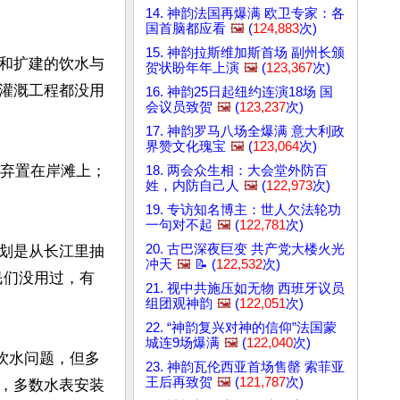
14. 神韵法国再爆满 欧卫专家：各
国首脑都应看
🖼️
(
124,883
次)
15. 神韵拉斯维加斯首场 副州长颁
和扩建的饮水与
贺状盼年年上演
🖼️
(
123,367
次)
灌溉工程都没用
16. 神韵25日起纽约连演18场 国
会议员致贺
🖼️
(
123,237
次)
17. 神韵罗马八场全爆满 意大利政
界赞文化瑰宝
🖼️
(
123,064
次)
，弃置在岸滩上；
18. 两会众生相：大会堂外防百
姓，内防自己人
🖼️
(
122,973
次)
19. 专访知名博主：世人欠法轮功
一句对不起
🖼️
(
122,781
次)
20. 古巴深夜巨变 共产党大楼火光
划是从长江里抽
冲天
🖼️
📝 (
122,532
次)
民们没用过，有
21. 视中共施压如无物 西班牙议员
组团观神韵
🖼️
(
122,051
次)
22. “神韵复兴对神的信仰”法国蒙
城连9场爆满
🖼️
(
122,040
次)
的饮水问题，但多
23. 神韵瓦伦西亚首场售罄 索菲亚
王后再致贺
🖼️
(
121,787
次)
，多数水表安装