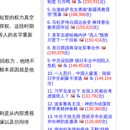
制度 引共鸣
🖼️
📝 (
193,931
次)
5. 出逃哈萨克女勇揭“新疆再教育
营”黑幕
🖼️
(
188,988
次)
短暂的权力真空
6. 马杜罗垮台国运改变 棒球赛击
挥权。这段时期
败美国夺冠
🖼️
(
155,633
次)
等人的名字重新
7. 美军击毙哈梅内伊 “高人”预测
川普下一个目标
🖼️
(
150,414
次)
8. 美日两国将深化军事合作
🖼️
(
149,029
次)
夺回权力，他绝不
9. 中共设陷阱 德日车企中招陷入
危机
🖼️
📝 (
146,453
次)
根本原因就是他
10. 一人恶行，中国人蒙羞：陆留
日学生刷爆卡潜逃
🖼️
📝 (
144,154
次)
11. 习罕见坐台下 全国人民都在考
虑接班人？
🖼️
📝 (
131,782
次)
12. 波多黎各主流：神韵为动荡世
界带来精神食粮
🖼️
(
130,360
次)
则是从内部透视
13. 中共干扰无用 西班牙市长观演
缘以及坊间传
并向神韵发邀请
🖼️
(
128,000
次)
14. 墙内封杀墙外疯传 王毅“战狼