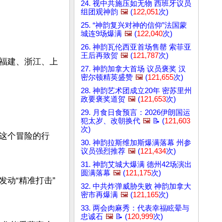
24. 视中共施压如无物 西班牙议员
组团观神韵
🖼️
(
122,051
次)
25. “神韵复兴对神的信仰”法国蒙
城连9场爆满
🖼️
(
122,040
次)
26. 神韵瓦伦西亚首场售罄 索菲亚
王后再致贺
🖼️
(
121,787
次)
福建、浙江、上
27. 神韵加拿大首场 议员褒奖 汉
密尔顿精英盛赞
🖼️
(
121,655
次)
28. 神韵艺术团成立20年 密苏里州
政要褒奖道贺
🖼️
(
121,653
次)
29. 月食日食预言：2026伊朗国运
犯太岁、改朝换代
🖼️
📝 (
121,603
次)
这个冒险的行
30. 神韵拉斯维加斯爆满落幕 州参
议员强烈推荐
🖼️
(
121,434
次)
31. 神韵艾城大爆满 德州42场演出
圆满落幕
🖼️
(
121,175
次)
动“精准打击”
32. 中共炸弹威胁失败 神韵加拿大
密市再爆满
🖼️
(
121,165
次)
33. 两会肉麻秀：代表幸福眩晕与
忠诚石
🖼️
📝 (
120,999
次)