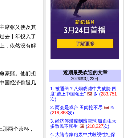
主席张又侠及其
过去十年投入了
上，依然没有解
近期最受欢迎的文章
命豪赌。他们担
2026年3月23日
中国经济倒退几
1. 被通缉？八炯戏谑中共威胁 四
度“踏上中国领土”
🖼️
📝 (
283,751
次)
2. 两会是戏台 丑闻挖不尽
🖼️
📝
(
219,868
次)
3. 经济停滞编制滚雪球 吸血虫太
多致民不聊生
🖼️
(
218,227
次)
上那两个茶杯，
4. 大陆专家砲轰中共歧视性社保