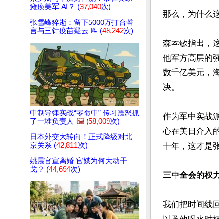
瘫痪美军 AI？ (
37,040
次)
那么，为什么这
张雪峰猝逝：留下5000万打台誓
言与三针疫苗疑云 📝 (
48,242
次)
森本敏指出，
他军方高层的
数千亿美元，
决。

中制导弹实战“零命中” 传习震怒抓
作为军中实战
了一堆负责人
🖼️
(
58,009
次)
心在美日介入
日本外交大转向！正式降级对北
京关系 (
42,811
次)
十年，这才是张
姚晨官宣离婚 官媒为何大动干
戈？ (
44,694
次)
三中全会的权
我们把时间线回