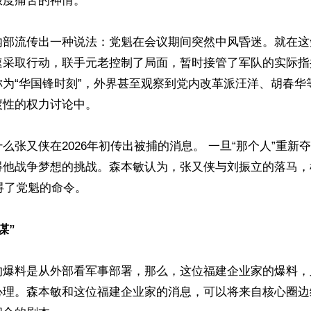
度痛苦的神情。

内部流传出一种说法：党魁在会议期间突然中风昏迷。就在这
速采取行动，联手元老控制了局面，暂时接管了军队的实际指
称为“华国锋时刻”，外界甚至观察到党内改革派汪洋、胡春华
性的权力讨论中。

么张又侠在2026年初传出被捕的消息。 一旦“那个人”重新
碍他战争梦想的挑战。森本敏认为，张又侠与刘振立的落马，
碍了党魁的命令。

谋”
的爆料是从外部看军事部署，那么，这位福建企业家的爆料，
心理。森本敏和这位福建企业家的消息，可以将来自核心圈边