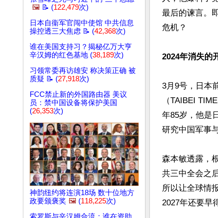
🖼️
📝 (
122,479
次)
最后的谏言。即
日本自衞军官闯中使馆 中共信息
危机？

操控透三大焦虑 📝 (
42,368
次)
谁在美国支持习？揭秘亿万大亨
辛汉姆的红色基地 (
38,189
次)
2024年消失的
习领常委再访雄安 称决策正确 被
质疑 📝 (
27,918
次)
3月9号，日本
FCC禁止新的外国路由器 美议
（TAIBEI 
员：禁中国设备将保护美国
(
26,353
次)
年85岁，他是
研究中国军事与
森本敏透露，根
共三中全会之
所以让全球情
神韵纽约将连演18场 数十位地方
政要颁褒奖
🖼️
(
118,225
次)
2027年还要早
索罗斯与辛汉姆合流：谁在资助