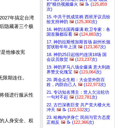
腔”模仿视频爆火
🖼️
📝 (
125,859
次)
15. 中共干扰成笑柄 西班牙议员纷
027年搞定台湾
纷支持神韵
🖼️
(
125,300
次)
后隐藏著三个极
16. 神韵法国再爆满 欧卫专家：各
国首脑都应看
🖼️
(
124,883
次)
17. 神韵拉斯维加斯首场 副州长颁
贺状盼年年上演
🖼️
(
123,367
次)
湾是他修改宪
18. 神韵25日起纽约连演18场 国
会议员致贺
🖼️
(
123,237
次)
19. 神韵罗马八场全爆满 意大利政
界赞文化瑰宝
🖼️
(
123,064
次)
无限期连任。

20. 两会众生相：大会堂外防百
姓，内防自己人
🖼️
(
122,973
次)
21. 专访知名博主：世人欠法轮功
队将领进行服从性
一句对不起
🖼️
(
122,781
次)
22. 古巴深夜巨变 共产党大楼火光
冲天
🖼️
📝 (
122,532
次)
23. 哈梅内伊身亡 民间与官方态度
的人身安全、权
正相反
🖼️
📝 (
122,366
次)