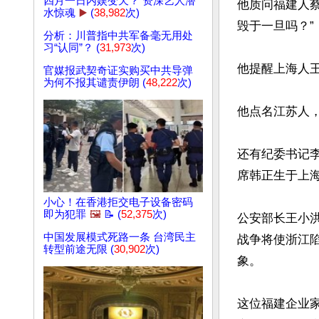
四月一日内娱变天？ 资深艺人潜
他质问福建人
水惊魂
▶️
(
38,982
次)
毁于一旦吗？”

分析：川普指中共军备毫无用处
习“认同”？ (
31,973
次)
他提醒上海人王
官媒报武契奇证实购买中共导弹
为何不报其谴责伊朗 (
48,222
次)
他点名江苏人，
还有纪委书记
席韩正生于上海
小心！在香港拒交电子设备密码
即为犯罪
🖼️
📝 (
52,375
次)
公安部长王小
中国发展模式死路一条 台湾民主
战争将使浙江
转型前途无限 (
30,902
次)
象。

这位福建企业