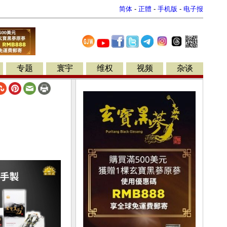
简体
-
正體
-
手机版
-
电子报
专题
寰宇
维权
视频
杂谈