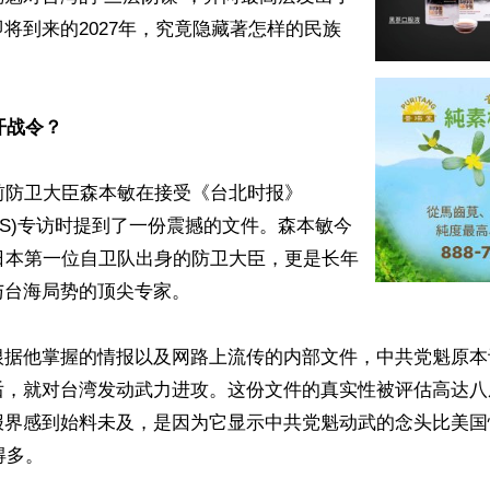
将到来的2027年，究竟隐藏著怎样的民族
开战令？
前防卫大臣森本敏在接受《台北时报》
TIMES)专访时提到了一份震撼的文件。森本敏今
日本第一位自卫队出身的防卫大臣，更是长年
台海局势的顶尖专家。

据他掌握的情报以及网路上流传的内部文件，中共党魁原本计
后，就对台湾发动武力进攻。这份文件的真实性被评估高达八
报界感到始料未及，是因为它显示中共党魁动武的念头比美国
得多。
