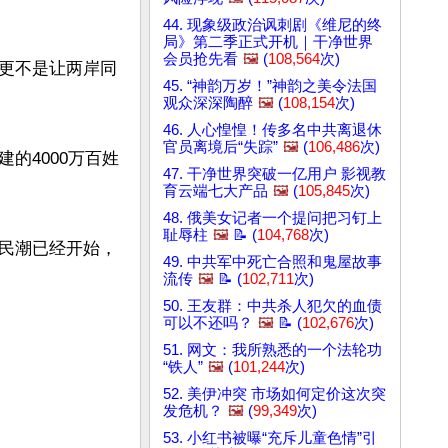
44. 现象级政治讽刺剧《维尼的终
局》第二季正式开机｜干净世界
会员抢先看
🖼️
(
108,564
次)
更不是让两岸同
45. “神韵万岁！”神韵之美令法国
观众深深陶醉
🖼️
(
108,154
次)
46. 人心惶惶！传多名中共离退休
官员离境后“失踪”
🖼️
(
106,486
次)
的4000万百姓
47. 干净世界突破一亿用户 影视教
育云端七大产品
🖼️
(
105,845
次)
48. 俄美女记者一个提问把习钉上
耻辱柱
🖼️
📝 (
104,768
次)
民潮已经开始，
49. 中共军中死亡合照和鬼屋故事
流传
🖼️
📝 (
102,711
次)
50. 王友群：中共杀人犯欠的血债
可以不还吗？
🖼️
📝 (
102,676
次)
51. 网文：我所熟悉的一个法轮功
“铁人”
🖼️
(
101,244
次)
52. 美伊冲突 市场如何定价这次突
发危机？
🖼️
(
99,349
次)
53. 小红书被曝“充斥儿童色情”引