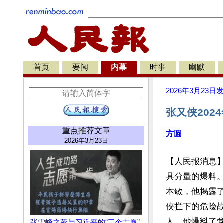
首页
要闻
内幕
时事
幽默
2026年3月23日
张又侠202
重点推荐文章
方圆
2026年3月23日
【人民报消息
具分量的爆料
本敏，他揭露了
侠拦下的危险
人，他爆料了党
张雪峰之死与习近平的“三个志愿”