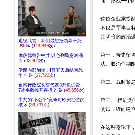
闻，形成一个闭
这位企业家提醒
不仅是军事目
其阴暗的政治逻
退役武警：我们最想把领导干死
🖼️
📝 (
114,849
次)
第一，青史留
摩萨德警告中共 以色列民意汹涌
📝 (
43,404
次)
法、取消任期限
伊朗内部崩塌 川普五天后结束战
争？ 📝 (
37,722
次)
第二、战时紧急
台湾行政院长交代208万包机费，
7常委敢摊开存折？ 📝 (
49,656
次)
中共的“不公平”竞争对欧美经贸的
第三、“指鹿为
破坏 (
36,731
次)
测试，继而建立
在这种逻辑下