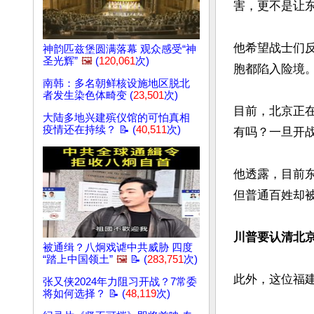
害，更不是让东
他希望战士们
神韵匹兹堡圆满落幕 观众感受“神
圣光辉”
🖼️
(
120,061
次)
胞都陷入险境。
南韩：多名朝鲜核设施地区脱北
者发生染色体畸变 (
23,501
次)
目前，北京正在
大陆多地兴建殡仪馆的可怕真相
疫情还在持续？ 📝 (
40,511
次)
有吗？一旦开战
他透露，目前
但普通百姓却被
川普要认清北
被通缉？八炯戏谑中共威胁 四度
“踏上中国领土”
🖼️
📝 (
283,751
次)
此外，这位福建
张又侠2024年力阻习开战？7常委
将如何选择？ 📝 (
48,119
次)