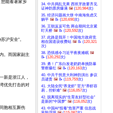
，您能看著家乡
34. 中共捣乱无果 西班牙政要齐见
证神韵票房爆满
🖼️
(
120,984
次)
35. 经济问题画大饼 中南海焦虑又
躺平
🖼️
📝 (
120,690
次)
36. 王朝岌岌可危 两会期间北京紧
盯天桥
🖼️
📝 (
120,592
次)
37. 此路是我开！中国地方政府竞
沪安全”。

相在国道设收费站
🖼️
📝 (
120,321
次)
38. 恐惧感令习近平夜夜难眠
🖼️
内。而国家副主
📝 (
120,292
次)
39. 勇！广东白发老奶奶单挑防暴
警察爆红
🖼️
📝 (
120,163
次)
40. 中共干扰意大利神韵演出 参议
一新是浙江人，
员谴责
🖼️
📝 (
119,759
次)
湾优先打击的对
41. 大陆全民“养龙虾” 官方“养虾容
易，控虾难”
🖼️
(
116,057
次)
42. 脱离现实的“生育友好型社会”
是新的“中国梦”
🖼️
(
116,052
次)
同胞相互厮伤
43. 中国AI“投毒”危害严重 信息战
风险浮现
🖼️
(
115,087
次)