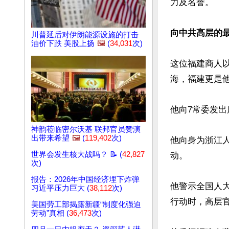
力及名誉。

向中共高层的
川普延后对伊朗能源设施的打击
油价下跌 美股上扬
🖼️
(
34,031
次)
这位福建商人
海，福建更是他
他向7常委发出
神韵莅临密尔沃基 联邦官员赞演
出带来希望
🖼️
(
119,402
次)
他向身为浙江
世界会发生核大战吗？ 📝 (
42,827
动。

次)
报告：2026年中国经济埋下炸弹
他警示全国人
习近平压力巨大 (
38,112
次)
行动时，高层官
美国劳工部揭露新疆“制度化强迫
劳动”真相 (
36,473
次)