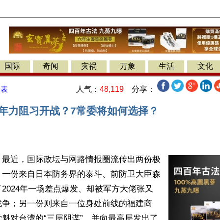
国际
奇闻
灾祸
万象
生活
文化
人气：
48,119
分享：
发表
4年力阻习开战？7常委将如何选择？
】最近，国际政坛与网路情报圈流传出两份极
。一份来自日本防务界的泰斗、前防卫大臣森
2024年一场差点爆发、却被军方大佬张又
战争；另一份则来自一位身处前线的福建商
魁对台湾的“三层阴谋”，并向最高层发出了