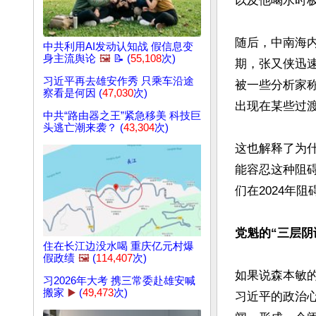
以及他喝水时极
随后，中南海
中共利用AI发动认知战 假信息变
身主流舆论
🖼️
📝 (
55,108
次)
期，张又侠迅
习近平再去雄安作秀 只乘车沿途
被一些分析家
察看是何因 (
47,030
次)
出现在某些过渡
中共“路由器之王”紧急移美 科技巨
头逃亡潮来袭？ (
43,304
次)
这也解释了为什
能容忍这种阻
们在2024年阻
党魁的“三层阴
住在长江边没水喝 重庆亿元村爆
假政绩
🖼️
(
114,407
次)
如果说森本敏
习2026年大考 携三常委赴雄安喊
搬家
▶️
(
49,473
次)
习近平的政治