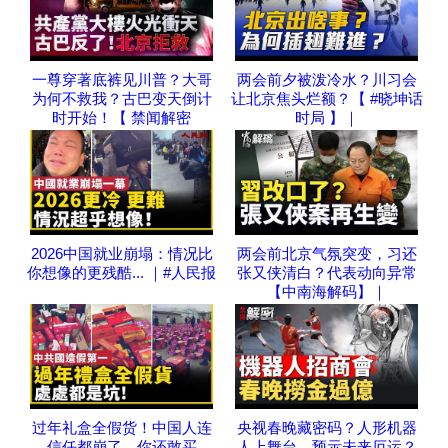
一尊穿著底裤见川普？大哥
两会前夕被泼冷水？川习会
为何不救我？古巴变天倒计
让北京焦头烂额？【 #晓坤话
时开始！【 禁闻解密
时局 】｜
2026中国就业崩塌：情况比
两会前北京气氛突变，习还
你想像的更残酷... ｜#人民报
张又侠清白？代表动向异常
【中南海解码】｜
过年礼盒全假货！中国人连
央视春晚藏密码？人形机器
信任都崩了…你还敢买
人上舞台，预示未来厄运？