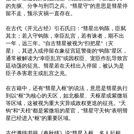
的先驱、分争与刑罚之兵。“彗星守”的意思是彗星停
留不走，预示灾祸一直存在。

在古代《开元占经》引石氏曰：“彗星出钩陈，臣弑
其主；若入守钩陈，幸臣乱宫，若有诛者，期不出
一年，远三年。”自古彗星被视为“扫把星”（灾
星），其进入或停留在象征宫廷警衞的“钩陈”星区，
通常被解读为“幸臣乱宫”或因权臣、宠臣作乱导致宫
廷动荡的征兆。彗星若在天棓出入停留，被认为是
臣子杀害君主或乱宫之兆。

在古籍中，还有“彗星入枢”的说法，意思是彗星执行
到以“枢”为核心的天区，如北极星、天枢星或紫微垣
等区域，这被视为重大灾异或政权更迭的征兆。“天
钩”和“天棓”都是紫微垣的星官，“彗星守天钩”表明彗
星已经进入“枢”的重要区域。

古代谶纬书籍《春秋纬》说“彗星入枢，名人起相