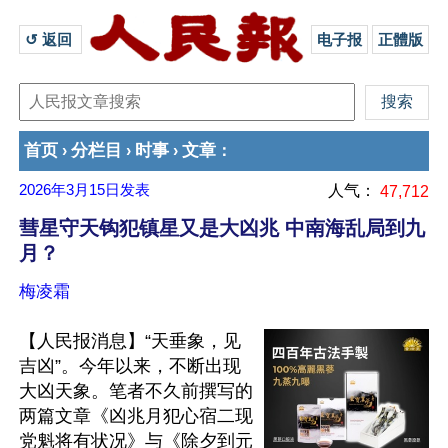
↺ 返回 
电子报
正體版
首页
分栏目
时事
文章
›
›
›
：
2026年3月15日
发表
人气：
47,712
彗星守天钩犯镇星又是大凶兆 中南海乱局到九
月？
梅凌霜
【人民报消息】“天垂象，见
吉凶”。今年以来，不断出现
大凶天象。笔者不久前撰写的
两篇文章《凶兆月犯心宿二现 
党魁将有状况》与《除夕到元