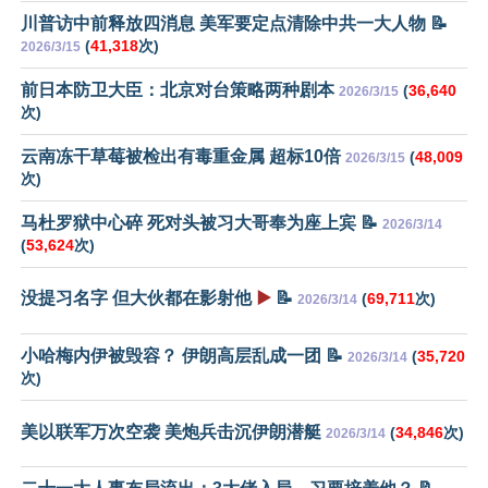
川普访中前释放四消息 美军要定点清除中共一大人物 📝
(
41,318
次)
2026/3/15
前日本防卫大臣：北京对台策略两种剧本
(
36,640
2026/3/15
次)
云南冻干草莓被检出有毒重金属 超标10倍
(
48,009
2026/3/15
次)
马杜罗狱中心碎 死对头被习大哥奉为座上宾 📝
2026/3/14
(
53,624
次)
没提习名字 但大伙都在影射他
▶️
📝
(
69,711
次)
2026/3/14
小哈梅内伊被毁容？ 伊朗高层乱成一团 📝
(
35,720
2026/3/14
次)
美以联军万次空袭 美炮兵击沉伊朗潜艇
(
34,846
次)
2026/3/14