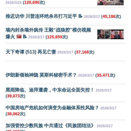
(
120,690
次)
2026/3/18
推迟访华 川普连环绝杀吊打习近平 📝
(
45,186
次)
2026/3/17
墙内封杀墙外疯传 王毅“战狼腔”模仿视频
爆火
🖼️
📝
(
125,859
次)
2026/3/17
天下奇谭 (513) 再见亡妻
(
37,168
次)
2026/3/17
伊朗新领袖神隐 莫斯科秘密手术？
(
35,471
次)
2026/3/17
黑雨降临、迪拜遭袭，中东命运全面失控！
2026/3/17
(
39,073
次)
中国房地产危机如何演变为金融体系性风险？
2026/3/17
(
38,062
次)
加强管控少数民族 中共通过《民族团结法》
2026/3/17