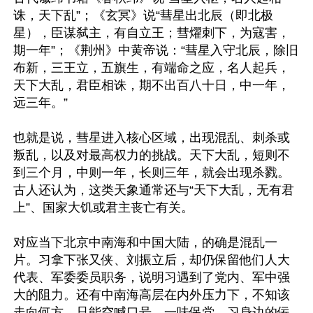
诛，天下乱”；《玄冥》说“彗星出北辰（即北极
星），臣谋弑主，有自立王；彗燿刺下，为寇害，
期一年”；《荆州》中黄帝说：“彗星入守北辰，除旧
布新，三王立，五旗生，有端命之应，名人起兵，
天下大乱，君臣相诛，期不出百八十日，中一年，
远三年。”

也就是说，彗星进入核心区域，出现混乱、刺杀或
叛乱，以及对最高权力的挑战。天下大乱，短则不
到三个月，中则一年，长则三年，就会出现杀戮。
古人还认为，这类天象通常还与“天下大乱，无有君
上”、国家大饥或君主丧亡有关。

对应当下北京中南海和中国大陆，的确是混乱一
片。习拿下张又侠、刘振立后，却仍保留他们人大
代表、军委委员职务，说明习遇到了党内、军中强
大的阻力。还有中南海高层在内外压力下，不知该
走向何方，只能空喊口号，一味保党。习身边的佞