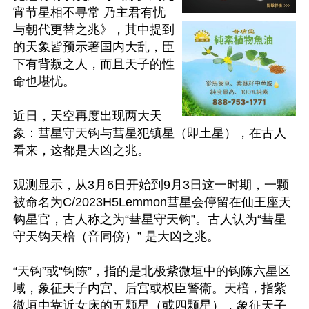
宵节星相不寻常 乃主君有忧
与朝代更替之兆》，其中提到
的天象皆预示著国内大乱，臣
下有背叛之人，而且天子的性
命也堪忧。

近日，天空再度出现两大天
象：彗星守天钩与彗星犯镇星（即土星），在古人
看来，这都是大凶之兆。

观测显示，从3月6日开始到9月3日这一时期，一颗
被命名为C/2023H5Lemmon彗星会停留在仙王座天
钩星官，古人称之为“彗星守天钩”。古人认为“彗星
守天钩天棓（音同傍）” 是大凶之兆。

“天钩”或“钩陈”，指的是北极紫微垣中的钩陈六星区
域，象征天子内宫、后宫或权臣警衞。天棓，指紫
微垣中靠近女床的五颗星（或四颗星），象征天子