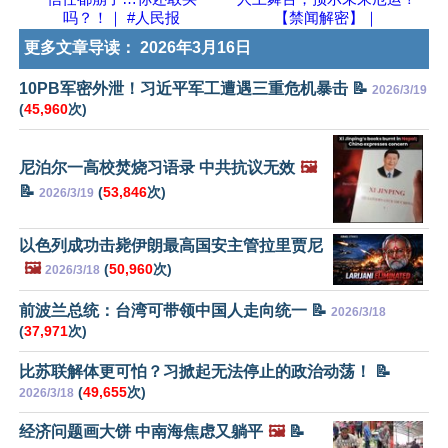
吗？！｜ #人民报
【禁闻解密】｜
更多文章导读：
2026年3月16日
10PB军密外泄！习近平军工遭遇三重危机暴击 📝
2026/3/19
(
45,960
次)
尼泊尔一高校焚烧习语录 中共抗议无效
🖼️
📝
(
53,846
次)
2026/3/19
以色列成功击毙伊朗最高国安主管拉里贾尼
🖼️
(
50,960
次)
2026/3/18
前波兰总统：台湾可带领中国人走向统一 📝
2026/3/18
(
37,971
次)
比苏联解体更可怕？习掀起无法停止的政治动荡！ 📝
(
49,655
次)
2026/3/18
经济问题画大饼 中南海焦虑又躺平
🖼️
📝