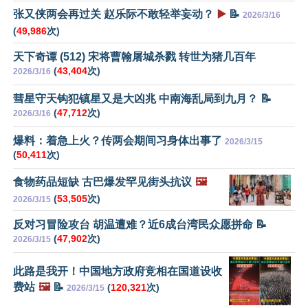
张又侠两会再过关 赵乐际不敢轻举妄动？
▶️
📝
2026/3/16
(
49,986
次)
天下奇谭 (512) 宋将曹翰屠城杀戮 转世为猪几百年
(
43,404
次)
2026/3/16
彗星守天钩犯镇星又是大凶兆 中南海乱局到九月？ 📝
(
47,712
次)
2026/3/16
爆料：着急上火？传两会期间习身体出事了
2026/3/15
(
50,411
次)
食物药品短缺 古巴爆发罕见街头抗议
🖼️
(
53,505
次)
2026/3/15
反对习冒险攻台 胡温遭难？近6成台湾民众愿拼命 📝
(
47,902
次)
2026/3/15
此路是我开！中国地方政府竞相在国道设收
费站
🖼️
📝
(
120,321
次)
2026/3/15