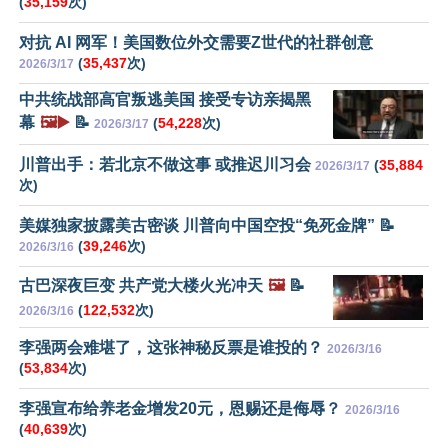
(
35,159
次)
对抗 AI 网军！美国数位外交需要Z世代的社群创意
(
35,437
次)
2026/3/17
中共统战部高官叛逃美国 接受专访亲揭黑
幕
🖼️▶️
📝
(
54,228
次)
2026/3/17
川普出手：若北京不做这事 或推迟川习会
(
35,884
2026/3/17
次)
美媒独家披露美古密谈 川普向中国空投“免死金牌” 📝
(
39,246
次)
2026/3/16
古巴深夜巨变 共产党大楼火光冲天
🖼️
📝
(
122,532
次)
2026/3/16
李强两会难堪了，这张神秘反票是谁投的？
2026/3/16
(
53,834
次)
李强宣布给养老金增发20元，恩赐还是侮辱？
2026/3/16
(
40,639
次)