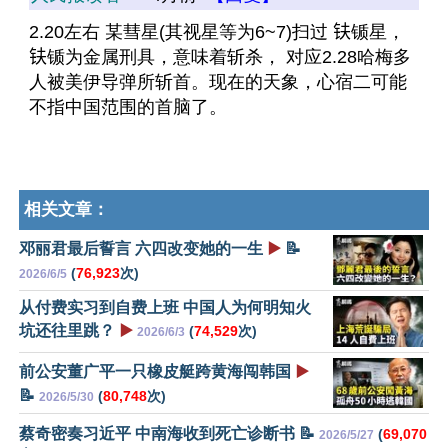
2.20左右 某彗星(其视星等为6~7)扫过 𫓧锧星，
𫓧锧为金属刑具，意味着斩杀， 对应2.28哈梅多
人被美伊导弹所斩首。现在的天象，心宿二可能
不指中国范围的首脑了。
相关文章：
邓丽君最后誓言 六四改变她的一生
▶️
📝
(
76,923
次)
2026/6/5
从付费实习到自费上班 中国人为何明知火
坑还往里跳？
▶️
(
74,529
次)
2026/6/3
前公安董广平一只橡皮艇跨黄海闯韩国
▶️
📝
(
80,748
次)
2026/5/30
蔡奇密奏习近平 中南海收到死亡诊断书 📝
(
69,070
2026/5/27