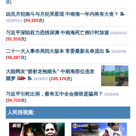
次)
凶兆月犯南斗与月犯哭星现 中南海一年内将有大丧？ 📝
(
54,320
次)
2026/5/13
习近平深陷权力恐惧深渊 中南海死亡倒计时加速
2026/5/10
(
51,510
次)
二十一大人事布局四大版本 常委最新名单流出 📝
2026/5/8
(
56,287
次)
大陆网友“箭射龙袍猪头” 中南海那位连发
噩梦
🖼️▶️
📝
(
105,176
次)
2026/5/7
习近平引蛇出洞，蔡奇五中全会接班是骗局？
2026/5/6
(
54,710
次)
人民报视频: