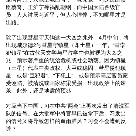
臣蔡奇、王沪宁等祸乱朝纲，而中国大陆各级官
员，人人讨厌习近平，但人心惶惶，不知哪里才是
出路。

除了出现彗星守天钩这一大凶之兆外，4月中旬，将
出现威尔德2号彗星守镇星（即土星）一年。“彗孛
犯镇星”在古代天文学与星占学中也被视为大凶之
兆，预示著严重的统治危机或社会动荡。因为镇星
（土星）代表中央政权、大臣或稳固，彗星侵犯镇
星，或是“臣犯君”、“下犯上”，或是预示高层官员蒙
受诬陷、被清洗或国家栋梁受损，出现政治上的诛
杀。此外，还是地震的预兆。

对应当下中国，习在中共“两会”上再次发出了清洗军
队的信号。在大批军中将官早已被拿下后，习发出
的信号又将导致怎样的血雨腥风？习会不会遭到反
噬？
