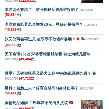
(
122,532
次)
2026/3/16
李强两会难堪了，这张神秘反票是谁投的？
2026/3/16
(
53,834
次)
李强宣布给养老金增发20元，恩赐还是侮辱？
2026/3/16
(
40,639
次)
张又侠两会再过关 赵乐际不敢轻举妄动？
▶️
📝
2026/3/16
(
49,986
次)
天下奇谭 (512) 宋将曹翰屠城杀戮 转世为猪几百年
(
43,404
次)
2026/3/16
彗星守天钩犯镇星又是大凶兆 中南海乱局到九月？ 📝
(
47,712
次)
2026/3/16
爆料：着急上火？传两会期间习身体出事了
2026/3/15
(
50,411
次)
食物药品短缺 古巴爆发罕见街头抗议
🖼️
(
53,505
次)