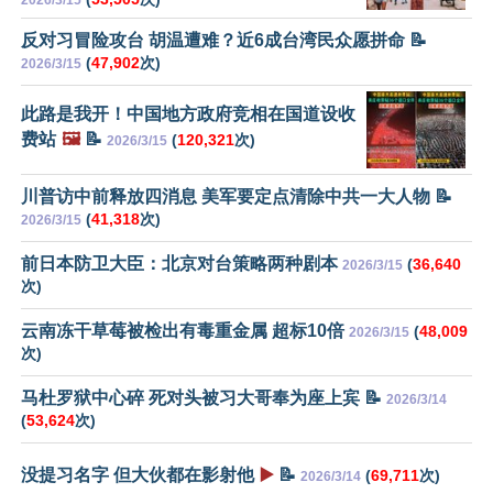
2026/3/15
反对习冒险攻台 胡温遭难？近6成台湾民众愿拼命 📝
(
47,902
次)
2026/3/15
此路是我开！中国地方政府竞相在国道设收
费站
🖼️
📝
(
120,321
次)
2026/3/15
川普访中前释放四消息 美军要定点清除中共一大人物 📝
(
41,318
次)
2026/3/15
前日本防卫大臣：北京对台策略两种剧本
(
36,640
2026/3/15
次)
云南冻干草莓被检出有毒重金属 超标10倍
(
48,009
2026/3/15
次)
马杜罗狱中心碎 死对头被习大哥奉为座上宾 📝
2026/3/14
(
53,624
次)
没提习名字 但大伙都在影射他
▶️
📝
(
69,711
次)
2026/3/14