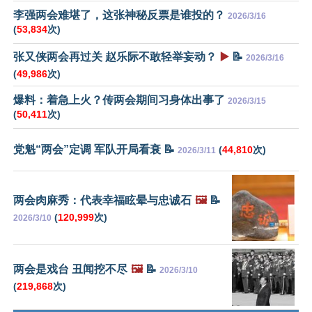
李强两会难堪了，这张神秘反票是谁投的？
2026/3/16
(
53,834
次)
张又侠两会再过关 赵乐际不敢轻举妄动？
▶️
📝
2026/3/16
(
49,986
次)
爆料：着急上火？传两会期间习身体出事了
2026/3/15
(
50,411
次)
党魁“两会”定调 军队开局看衰 📝
(
44,810
次)
2026/3/11
两会肉麻秀：代表幸福眩晕与忠诚石
🖼️
📝
(
120,999
次)
2026/3/10
两会是戏台 丑闻挖不尽
🖼️
📝
2026/3/10
(
219,868
次)