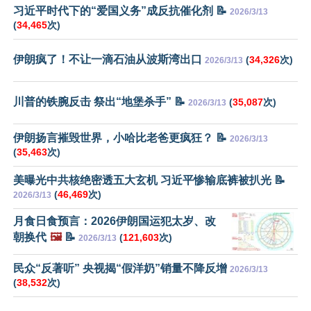
习近平时代下的“爱国义务”成反抗催化剂 📝
2026/3/13
(
34,465
次)
伊朗疯了！不让一滴石油从波斯湾出口
(
34,326
次)
2026/3/13
川普的铁腕反击 祭出“地堡杀手” 📝
(
35,087
次)
2026/3/13
伊朗扬言摧毁世界，小哈比老爸更疯狂？ 📝
2026/3/13
(
35,463
次)
美曝光中共核绝密透五大玄机 习近平惨输底裤被扒光 📝
(
46,469
次)
2026/3/13
月食日食预言：2026伊朗国运犯太岁、改
朝换代
🖼️
📝
(
121,603
次)
2026/3/13
民众“反著听” 央视揭“假洋奶”销量不降反增
2026/3/13
(
38,532
次)