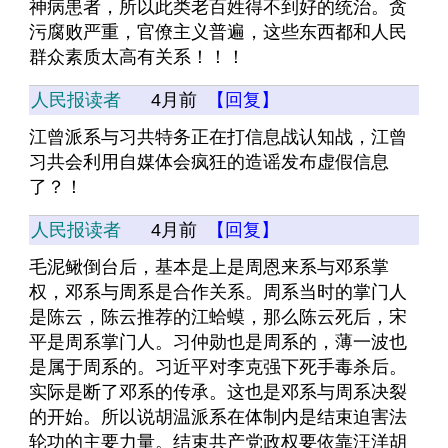
神病患者，所以此类老百姓得不到好的统治。贪
污腐败严重，官僚主义普遍，这些东西都和人民
群众素质太高有关系！！！
人民报读者
4月前
【回复】
江曾派系与习共特务正在打信息战认知战，江曾
习共会利用自媒体会疯狂的造谣发布虚假信息
了？！
人民报读者
4月前
【回复】
毛泥鳅倒台后，基本是上是周恩来系与邓系掌
权，邓系与周系是合作关系。周系当时的掌门人
是陈云，陈云推荐的江蛤蟆，那么陈云死后，宋
平是周系掌门人。习仲勋也是周系的，薄一波也
是属于周系的。习近平对李克强下死手毒杀后。
实际是断了邓系的传承。这也是邓系与周系决裂
的开始。所以说胡温派系在体制内是结束迫害法
轮功的主要力量。结束共产党政权要依靠汪洋胡