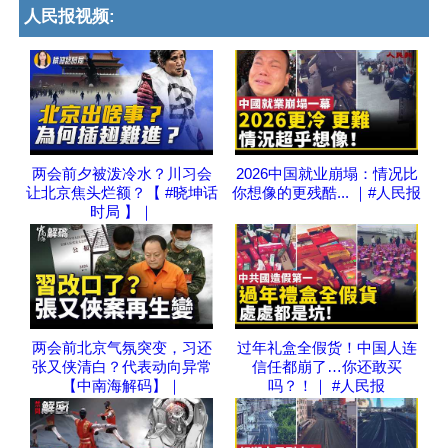
人民报视频:
两会前夕被泼冷水？川习会
2026中国就业崩塌：情况比
让北京焦头烂额？【 #晓坤话
你想像的更残酷... ｜#人民报
时局 】｜
两会前北京气氛突变，习还
过年礼盒全假货！中国人连
张又侠清白？代表动向异常
信任都崩了…你还敢买
【中南海解码】｜
吗？！｜ #人民报