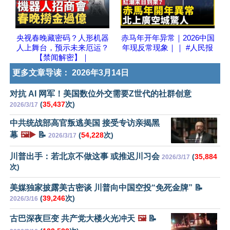
央视春晚藏密码？人形机器
赤马年开年异常｜2026中国
人上舞台，预示未来厄运？
年现反常现象｜｜ #人民报
【禁闻解密】｜
更多文章导读：
2026年3月14日
对抗 AI 网军！美国数位外交需要Z世代的社群创意
(
35,437
次)
2026/3/17
中共统战部高官叛逃美国 接受专访亲揭黑
幕
🖼️▶️
📝
(
54,228
次)
2026/3/17
川普出手：若北京不做这事 或推迟川习会
(
35,884
2026/3/17
次)
美媒独家披露美古密谈 川普向中国空投“免死金牌” 📝
(
39,246
次)
2026/3/16
古巴深夜巨变 共产党大楼火光冲天
🖼️
📝