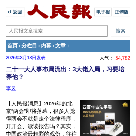
↺ 返回 
电子报
正體版
首页
分栏目
内幕
文章
›
›
›
：
2026年3月13日
发表
人气：
54,782
二十一大人事布局流出：3大佬入局，习要培
养他？
李昱
【人民报消息】2026年的北
京“两会”即将落幕，很多人觉
得两会不就是走个法律程序，
开开会、读读报告吗？其实，
中国政治最精彩的戏份，往往