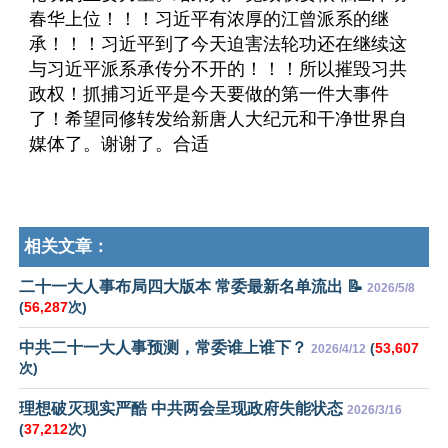
春华上位！！！习近平有浓厚的江曾派系的继
承！！！习近平到了今天迫害法轮功还在继续这
与习近平派系承传分不开的！！！所以摧毁习共
政权！抓捕习近平是今天要做的第一件大事件
了！希望同修转发给新唐人大纪元和干净世界自
媒体了。谢谢了。合适
相关文章：
二十一大人事布局四大版本 常委最新名单流出 📝
2026/5/8
(
56,287
次)
中共二十一大人事预测，常委谁上谁下？
(
53,607
2026/4/12
次)
理想破灭现实严酷 中共两会呈现政府失能状态
2026/3/16
(
37,212
次)