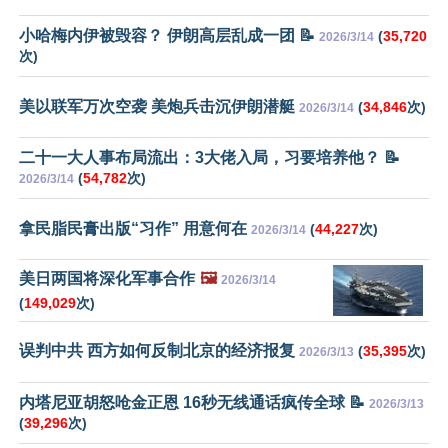
小哈梅内伊被毁容？ 伊朗高层乱成一团 📝
(
35,720
2026/3/14
次)
美以联军万次空袭 美炮兵击沉伊朗潜艇
(
34,846
次)
2026/3/14
二十一大人事布局流出：3大佬入局，习要培养他？ 📝
(
54,782
次)
2026/3/14
拿民脂民膏出版“习作” 用意何在
(
44,227
次)
2026/3/14
美日两国将深化军事合作
🖼️
2026/3/14
(
149,029
次)
误判中共 西方如何反制北京的经济报复
(
35,395
次)
2026/3/13
内塔尼亚胡怒呛金正恩 16秒无线通话疯传全球 📝
2026/3/13
(
39,296
次)