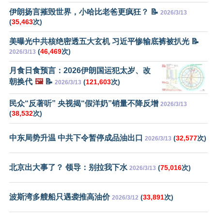
伊朗扬言摧毁世界，小哈比老爸更疯狂？ 📝
2026/3/13
(
35,463
次)
美曝光中共核绝密透五大玄机 习近平惨输底裤被扒光 📝
(
46,469
次)
2026/3/13
月食日食预言：2026伊朗国运犯太岁、改
朝换代
🖼️
📝
(
121,603
次)
2026/3/13
民众“反著听” 央视揭“假洋奶”销量不降反增
2026/3/13
(
38,532
次)
中东局势升温 中共下令暂停成品油出口
(
32,577
次)
2026/3/13
北京出大事了？ 领导：别拉我下水
(
75,016
次)
2026/3/13
波斯湾多艘船只遇袭推高油价
(
33,891
次)
2026/3/12