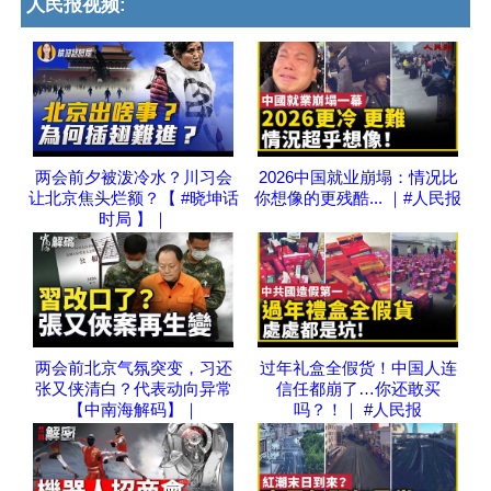
人民报视频:
两会前夕被泼冷水？川习会
2026中国就业崩塌：情况比
让北京焦头烂额？【 #晓坤话
你想像的更残酷... ｜#人民报
时局 】｜
两会前北京气氛突变，习还
过年礼盒全假货！中国人连
张又侠清白？代表动向异常
信任都崩了…你还敢买
【中南海解码】｜
吗？！｜ #人民报