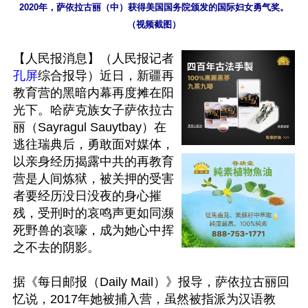
2020年，萨依拉古丽（中）获得美国国务院颁发的国际妇女勇气奖。
（视频截图）
【人民报消息】（人民报记者
孔屏
综合报导）近日，新疆再
教育营的黑暗内幕再度摊在阳
光下。哈萨克族女子萨依拉古
丽（Sayragul Sauytbay）在
逃往瑞典后，勇敢面对媒体，
以亲身经历揭露中共的再教育
营是人间炼狱，被关押的受害
者要经历没日没夜的身心摧
残，受刑时的哀鸣声更如同濒
死野兽的哀嚎，成为她心中挥
之不去的阴影。

据《每日邮报（Daily Mail）》报导，萨依拉古丽回
忆说，2017年她被捕入营，虽然被指派为汉语教