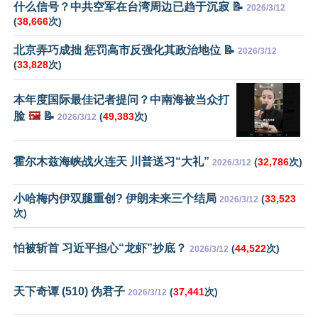
什么信号？中共空军在台湾周边已趋于沉寂 📝
2026/3/12
(
38,666
次)
北京弄巧成拙 惩罚高市反强化其政治地位 📝
2026/3/12
(
33,828
次)
本年度国际最佳记者提问？中南海被当众打
脸
🖼️
📝
(
49,383
次)
2026/3/12
霍尔木兹海峡战火连天 川普送习“大礼”
(
32,786
次)
2026/3/12
小哈梅内伊双腿重创? 伊朗未来三个结局
(
33,523
2026/3/12
次)
怕被斩首 习近平担心“龙虾”抄底？
(
44,522
次)
2026/3/12
天下奇谭 (510) 伪君子
(
37,441
次)
2026/3/12