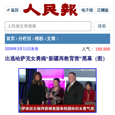
↺ 返回 
电子报
正體版
首页
分栏目
维权
文章
›
›
›
：
2026年3月11日
发表
人气：
188,988
出逃哈萨克女勇揭“新疆再教育营”黑幕（图）