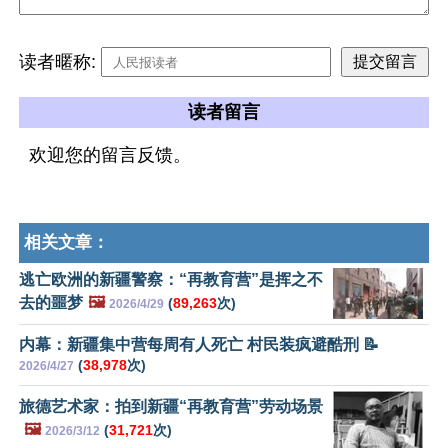
读者暱称:
读者留言
欢迎您的留言反馈。
相关文章：
逃亡欧洲的新疆警察：“再教育营”是挥之不
去的噩梦
🖼️
(
89,263
次)
2026/4/29
内幕：新疆集中营每周有人死亡 村民装疯避酷刑 📝
(
38,978
次)
2026/4/27
旅德艺术家：拍到新疆“再教育营”劳动场景
🖼️
(
31,721
次)
2026/3/12