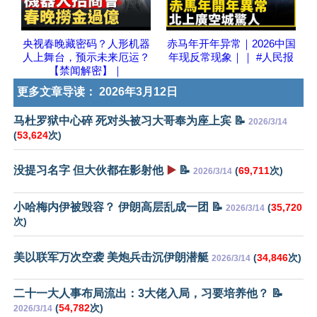
央视春晚藏密码？人形机器
赤马年开年异常｜2026中国
人上舞台，预示未来厄运？
年现反常现象｜｜ #人民报
【禁闻解密】｜
更多文章导读：
2026年3月12日
马杜罗狱中心碎 死对头被习大哥奉为座上宾 📝
2026/3/14
(
53,624
次)
没提习名字 但大伙都在影射他
▶️
📝
(
69,711
次)
2026/3/14
小哈梅内伊被毁容？ 伊朗高层乱成一团 📝
(
35,720
2026/3/14
次)
美以联军万次空袭 美炮兵击沉伊朗潜艇
(
34,846
次)
2026/3/14
二十一大人事布局流出：3大佬入局，习要培养他？ 📝
(
54,782
次)
2026/3/14