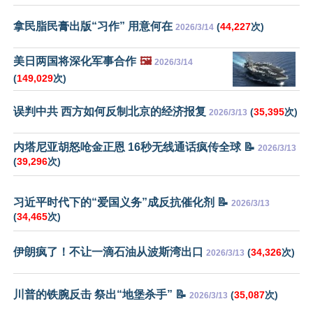
拿民脂民膏出版“习作” 用意何在
(
44,227
次)
2026/3/14
美日两国将深化军事合作
🖼️
2026/3/14
(
149,029
次)
误判中共 西方如何反制北京的经济报复
(
35,395
次)
2026/3/13
内塔尼亚胡怒呛金正恩 16秒无线通话疯传全球 📝
2026/3/13
(
39,296
次)
习近平时代下的“爱国义务”成反抗催化剂 📝
2026/3/13
(
34,465
次)
伊朗疯了！不让一滴石油从波斯湾出口
(
34,326
次)
2026/3/13
川普的铁腕反击 祭出“地堡杀手” 📝
(
35,087
次)
2026/3/13