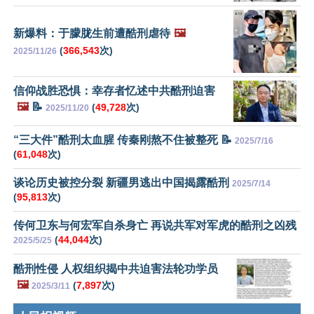
新爆料：于朦胧生前遭酷刑虐待
🖼️
(
366,543
次)
2025/11/26
信仰战胜恐惧：幸存者忆述中共酷刑迫害
🖼️
📝
(
49,728
次)
2025/11/20
“三大件”酷刑太血腥 传秦刚熬不住被整死 📝
2025/7/16
(
61,048
次)
谈论历史被控分裂 新疆男逃出中国揭露酷刑
2025/7/14
(
95,813
次)
传何卫东与何宏军自杀身亡 再说共军对军虎的酷刑之凶残
(
44,044
次)
2025/5/25
酷刑性侵 人权组织揭中共迫害法轮功学员
🖼️
(
7,897
次)
2025/3/11