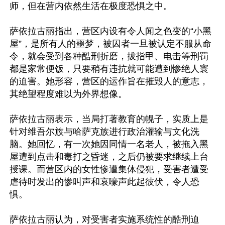
师，但在营内依然生活在极度恐惧之中。

萨依拉古丽指出，营区内设有令人闻之色变的“小黑
屋”，是所有人的噩梦，被囚者一旦被认定不服从命
令，就会受到各种酷刑折磨，拔指甲、电击等刑罚
都是家常便饭，只要稍有违抗就可能遭到惨绝人寰
的迫害。她形容，营区的运作旨在摧毁人的意志，
其绝望程度难以为外界想像。 

萨依拉古丽表示，当局打著教育的幌子，实质上是
针对维吾尔族与哈萨克族进行政治灌输与文化洗
脑。她回忆，有一次她因同情一名老人，被拖入黑
屋遭到点击和毒打之昏迷，之后仍被要求继续上台
授课。而营区内的女性惨遭集体侵犯，受害者遭受
虐待时发出的惨叫声和哀嚎声此起彼伏，令人恐
惧。

萨依拉古丽认为，对受害者实施系统性的酷刑迫