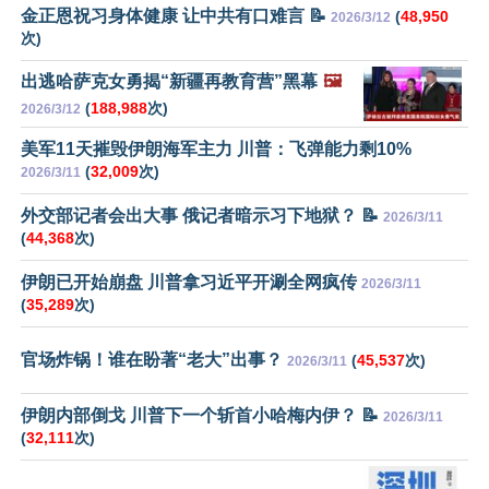
金正恩祝习身体健康 让中共有口难言 📝
(
48,950
2026/3/12
次)
出逃哈萨克女勇揭“新疆再教育营”黑幕
🖼️
(
188,988
次)
2026/3/12
美军11天摧毁伊朗海军主力 川普：飞弹能力剩10%
(
32,009
次)
2026/3/11
外交部记者会出大事 俄记者暗示习下地狱？ 📝
2026/3/11
(
44,368
次)
伊朗已开始崩盘 川普拿习近平开涮全网疯传
2026/3/11
(
35,289
次)
官场炸锅！谁在盼著“老大”出事？
(
45,537
次)
2026/3/11
伊朗内部倒戈 川普下一个斩首小哈梅内伊？ 📝
2026/3/11
(
32,111
次)