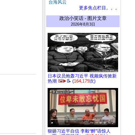
台海风云
更多焦点栏目。。。
政治小笑话 - 图片文章
2026年8月3日
日本议员炮轰习近平 视频疯传掀新
热潮
🖼️▶️
📝 (
164,179
次)
狠砸习近平自信 李毅“醉”语惊人