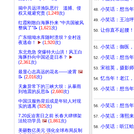
揭中共远洋渔队恶行 滥捕、侵
小笑话：想当年
48.
权又规避究责 (
1,249
次)
小笑话：王冶坪
49.
红霞刚散白海豚扑来 “中共国被风
整疯了”📝 (
1,621
次)
让你直不起腰！
50.
广东细坳水库随时溃坝？全村连
夜逃命！
▶️
(
1,920
次)
小笑话：御医，
51.
东北危急 突爆特大山洪！风王白
小笑话：想当年
海豚扑向中国还是日本？
▶️
52.
(
2,361
次)
宋祖英，摄影师
53.
最显心志高远的花名——凌霄
🖼️
📝 (
2,016
次)
忆当年！老江，
54.
天象异常下的三峡大坝：从暴雨
小笑话：想当年
55.
到地震的反思📝 (
2,680
次)
中国汉服热背后或是年轻人对现
小笑话：想当年
56.
实的逃离 (
925
次)
小笑话：薄熙来
7.20反迫害日之前 长春大肆绑架
57.
法轮功学员
🖼️
(
1,861
次)
小笑话：听江蛤
58.
美砸数亿美元 强化全球布局反制