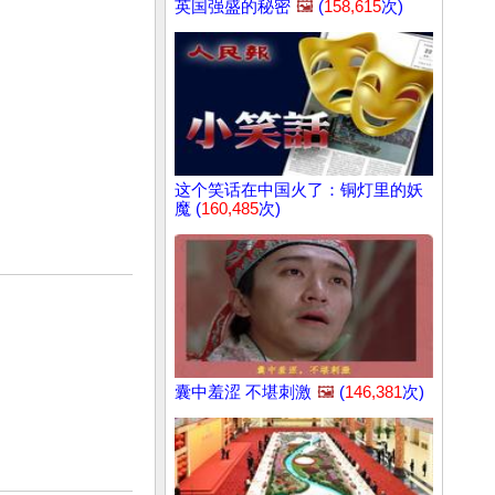
英国强盛的秘密
🖼️
(
158,615
次)
这个笑话在中国火了：铜灯里的妖
魔 (
160,485
次)
囊中羞涩 不堪刺激
🖼️
(
146,381
次)