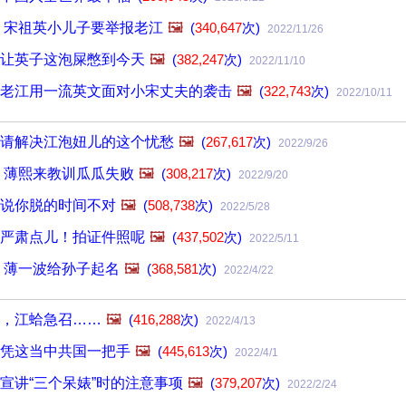
 宋祖英小儿子要举报老江
🖼️
(
340,647
次)
2022/11/26
让英子这泡屎憋到今天
🖼️
(
382,247
次)
2022/11/10
老江用一流英文面对小宋丈夫的袭击
🖼️
(
322,743
次)
2022/10/11
请解决江泡妞儿的这个忧愁
🖼️
(
267,617
次)
2022/9/26
 薄熙来教训瓜瓜失败
🖼️
(
308,217
次)
2022/9/20
说你脱的时间不对
🖼️
(
508,738
次)
2022/5/28
严肃点儿！拍证件照呢
🖼️
(
437,502
次)
2022/5/11
 薄一波给孙子起名
🖼️
(
368,581
次)
2022/4/22
，江蛤急召……
🖼️
(
416,288
次)
2022/4/13
凭这当中共国一把手
🖼️
(
445,613
次)
2022/4/1
宣讲“三个呆婊”时的注意事项
🖼️
(
379,207
次)
2022/2/24