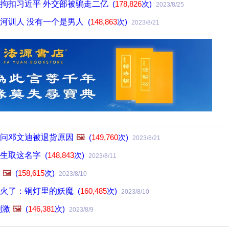
拘扣习近平 外交部被骗走二亿
(
178,826
次)
2023/8/25
河训人 没有一个是男人
(
148,863
次)
2023/8/21
问邓文迪被退货原因
🖼️
(
149,760
次)
2023/8/21
降生取这名字
(
148,843
次)
2023/8/11
🖼️
(
158,615
次)
2023/8/10
国火了：铜灯里的妖魔
(
160,485
次)
2023/8/10
刺激
🖼️
(
146,381
次)
2023/8/9