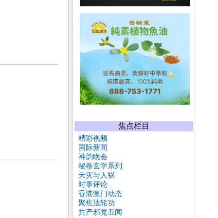
焦点栏目
精彩视频
国际新闻
神韵晚会
秘卷玄学系列
天灾与人祸
时事评论
香港澳门动态
聚焦法轮功
共产邪党丑闻