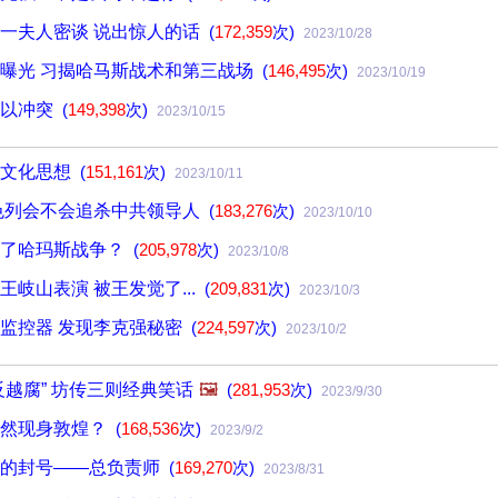
一夫人密谈 说出惊人的话
(
172,359
次)
2023/10/28
曝光 习揭哈马斯战术和第三战场
(
146,495
次)
2023/10/19
巴以冲突
(
149,398
次)
2023/10/15
平文化思想
(
151,161
次)
2023/10/11
色列会不会追杀中共领导人
(
183,276
次)
2023/10/10
挥了哈玛斯战争？
(
205,978
次)
2023/10/8
王岐山表演 被王发觉了...
(
209,831
次)
2023/10/3
监控器 发现李克强秘密
(
224,597
次)
2023/10/2
反越腐” 坊传三则经典笑话
🖼️
(
281,953
次)
2023/9/30
突然现身敦煌？
(
168,536
次)
2023/9/2
新的封号——总负责师
(
169,270
次)
2023/8/31