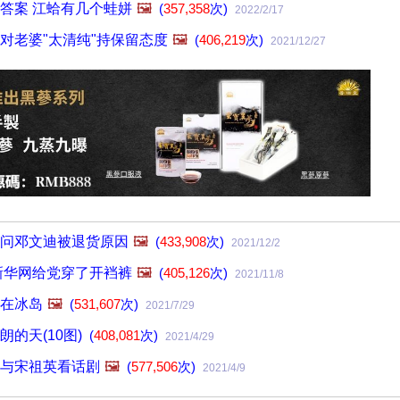
答案 江蛤有几个蛙姘
🖼️
(
357,358
次)
2022/2/17
对老婆"太清纯"持保留态度
🖼️
(
406,219
次)
2021/12/27
问邓文迪被退货原因
🖼️
(
433,908
次)
2021/12/2
新华网给党穿了开裆裤
🖼️
(
405,126
次)
2021/11/8
在冰岛
🖼️
(
531,607
次)
2021/7/29
朗的天(10图)
(
408,081
次)
2021/4/29
与宋祖英看话剧
🖼️
(
577,506
次)
2021/4/9