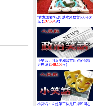
“青龙国宴“犯忌 洪水淹故宫600年未
见 (
197,634
次)
小笑话：习近平和普京比谁的保镖
更忠诚 (
146,105
次)
小笑话：左起第三位是江泽民同志