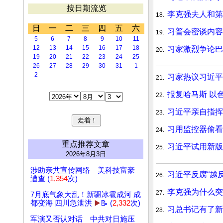
按日期流览
李克强夫人和第
18.
日
一
二
三
四
五
六
习普会密谈内容
19.
5
6
7
8
9
10
11
12
13
14
15
16
17
18
习家激烈争论
20.
19
20
21
22
23
24
25
26
27
28
29
30
31
1
2
习家热议习近
21.
报复哈马斯 以
22.
习近平亲自指
23.
习用监控器偷看
24.
重点推荐文章
习近平试用新版
25.
2026年8月3日
涉助亲共宣传网络 美科技富豪
习近平反腐“越
26.
遭查 (
1,354
次)
李克强为什么
27.
7月底气象大乱！新疆冰雹成河 成
都变海 四川急泄洪
▶️
📝 (
2,332
次)
习总书记有了
28.
军演又否认对话 中共对日施压