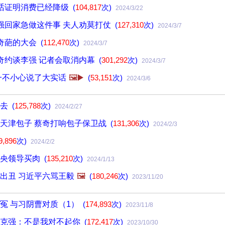
话证明消费已经降级
(
104,817
次)
2024/3/22
强回家急做这件事 夫人劝莫打仗
(
127,310
次)
2024/3/7
奇葩的大会
(
112,470
次)
2024/3/7
奇约谈李强 记者会取消内幕
(
301,292
次)
2024/3/7
一不小心说了大实话
🖼️▶️
(
53,151
次)
2024/3/6
下去
(
125,788
次)
2024/2/27
天津包子 蔡奇打响包子保卫战
(
131,306
次)
2024/2/3
9,896
次)
2024/2/2
中央领导买肉
(
135,210
次)
2024/1/13
出丑 习近平六骂王毅
🖼️
(
180,246
次)
2023/11/20
冤 与习阴曹对质（1）
(
174,893
次)
2023/11/8
李克强：不是我对不起你
(
172,417
次)
2023/10/30