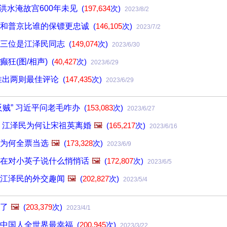
 洪水淹故宫600年未见
(
197,634
次)
2023/8/2
平和普京比谁的保镖更忠诚
(
146,105
次)
2023/7/2
第三位是江泽民同志
(
149,074
次)
2023/6/30
癫狂(图/相声)
(
40,427
次)
2023/6/29
推出两则最佳评论
(
147,435
次)
2023/6/29
反贼” 习近平问老毛咋办
(
153,083
次)
2023/6/27
 江泽民为何让宋祖英离婚
🖼️
(
165,217
次)
2023/6/16
为何全票当选
🖼️
(
173,328
次)
2023/6/9
在对小英子说什么悄悄话
🖼️
(
172,807
次)
2023/6/5
江泽民的外交趣闻
🖼️
(
202,827
次)
2023/5/4
了
🖼️
(
203,379
次)
2023/4/1
：中国人全世界最幸福
(
200,945
次)
2023/3/22