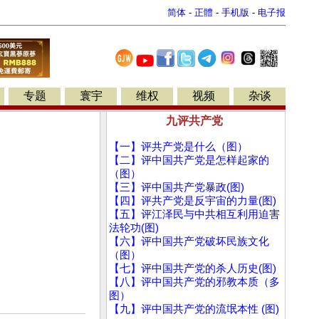
简体
-
正體
-
手机版
-
电子报
专题
寰宇
维权
视频
杂谈
九评共产党
【一】评共产党是什么（图）
【二】评中国共产党是怎样起家的
（图）
【三】评中国共产党暴政(图)
【四】评共产党是反宇宙的力量(图)
【五】评江泽民与中共相互利用迫害
法轮功(图)
【六】评中国共产党破坏民族文化
（图）
【七】评中国共产党的杀人历史(图)
【八】评中国共产党的邪教本质（多
图）
【九】评中国共产党的流氓本性 (图)