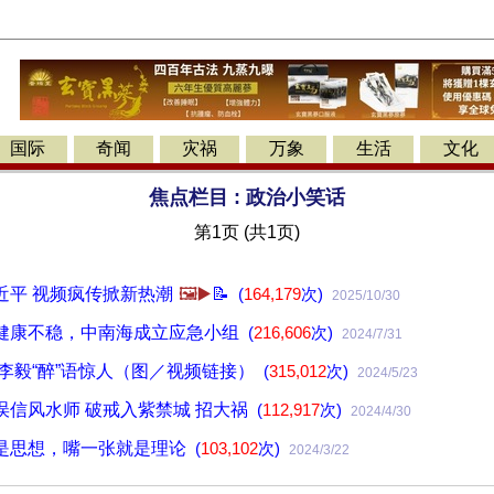
国际
奇闻
灾祸
万象
生活
文化
焦点栏目 :
政治小笑话
第1页 (共1页)
近平 视频疯传掀新热潮
🖼️▶️
📝
(
164,179
次)
2025/10/30
健康不稳，中南海成立应急小组
(
216,606
次)
2024/7/31
 李毅“醉”语惊人（图／视频链接）
(
315,012
次)
2024/5/23
误信风水师 破戒入紫禁城 招大祸
(
112,917
次)
2024/4/30
是思想，嘴一张就是理论
(
103,102
次)
2024/3/22