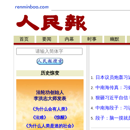
首页
要闻
内幕
时事
幽默
历史惊变
日本议员炮轰习
1.
中南海传真：习
2.
法轮功创始人
狠砸习近平自信
李洪志大师发表
3.
中南海段子：习
4.
《为什么会有人类》
《法难》
《惊醒》
段子：脑一摸就
5.
《为什么人类是迷的社会》