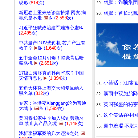
幽默：诈骗集团
现形 (
814
次)
29.
新冠卷土重来急诊室挤爆 网友:病
幽默：首长北戴
30.
毒总是不走
🖼️
📝 (
2,599
次)
习近平狂喊政治建军难掩心虚📝
(
2,495
次)
中共量产DUV光刻机 芯片产业有
救了？
▶️
📝 (
1,640
次)
五中全会10月引爆！整党背后暗
藏杀机
▶️
(
2,651
次)
17级白海豚真的扑向华东？中国
灾情再恶化
▶️
(
1,394
次)
小笑话：江绵恒
31.
五角大楼将上海交大和复旦纳入
暴雨中双胞胎
黑名单 (
812
次)
32.
专家：香港变Xianggang沦为普通
英国强盛的秘密
33.
大城市
🖼️
📝 (
1,589
次)
这个笑话在中
34.
美国将43家中企加入强迫劳动名
单 禁止其产品入境
🖼️
(
1,148
次)
囊中羞涩 不堪
35.
浅析李福军案的几大违法之处
🖼️