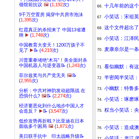
领馆前抗议
🖼️
(
1,192
次)
十几年前的这个
66.
9千万空置房 揭穿中共房市泡沫
小笑话：宋祖英
67.
(
1,395
次)
这个文件超出了
68.
红霞真正的杀招来了 中国13省遭
殃
▶️
(
1,748
次)
小笑话：江泽民
69.
中国教育大变天！1200万孩子不
麦康奈尔是一条
70.
见了
▶️
📝 (
4,219
次)
川普重拳堵绝“木马”！美全面封杀
中国机器人与逆变器📝 (
1,243
次)
看似幽默：有这
71.
菲尔兹奖与共产党无关
🖼️
📝
半密闻半笑话
72.
(
2,955
次)
小幽默：特鲁多
73.
分析：中共对神韵发动超限战 在
恐惧什么?
🖼️
📝 (
2,274
次)
小笑话：琢磨琢
74.
经济要恶化到什么地步中国人才
权当小笑话：央
75.
会造反？
▶️
📝 (
3,547
次)
低价攻势再折戟？比亚迪在日本
面临多个困局
🖼️
(
1,871
次)
小笑话：造成澳
76.
美日联手抗中 印太战略升级📝
小笑话：老江,
77.