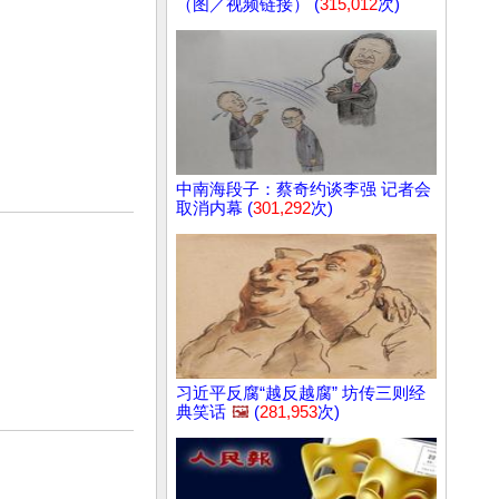
（图／视频链接） (
315,012
次)
中南海段子：蔡奇约谈李强 记者会
取消内幕 (
301,292
次)
习近平反腐“越反越腐” 坊传三则经
典笑话
🖼️
(
281,953
次)