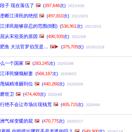
段子 现在落伍了
🖼️
(
397,646
次)
2021/3/28
垄断江泽民的绝招
🖼️
(
497,810
次)
2021/3/23
江泽民能够容忍的范围(8图)
(
536,901
次)
2021/3/13
屈从宋祖英的原因
🖼️
(
490,939
次)
2021/3/9
肥鱼 大法官罗伯茨是…
🖼️▶️
(
375,709
次)
2020/12/19
么一个国家
🖼️
(
283,245
次)
2020/10/6
：江泽民慷慨献妻
(
568,187
次)
2020/6/22
甩锅精准砸到位
🖼️
(
440,268
次)
2020/5/28
磨世卫
🖼️
(
474,409
次)
2020/4/8
行绝不会让市场出现钱荒
🖼️
(
405,715
次)
2020/4/4
洲气候变暖的屁
🖼️
(
470,775
次)
2020/1/17
闭着眼,你能摸出哪双手是老婆的吗？
🖼️
(
549,900
次)
2019/11/4