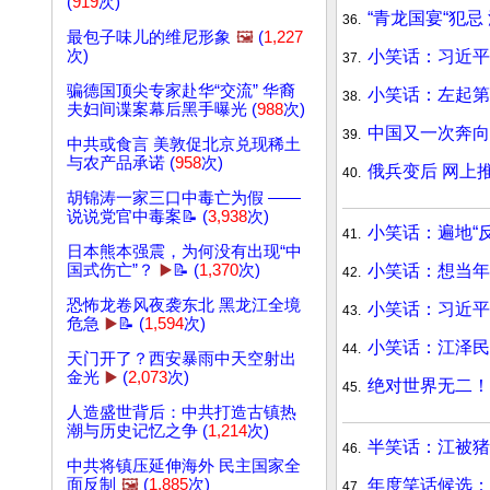
(
919
次)
“青龙国宴“犯忌
36.
最包子味儿的维尼形象
🖼️
(
1,227
小笑话：习近
次)
37.
骗德国顶尖专家赴华“交流” 华裔
小笑话：左起
38.
夫妇间谍案幕后黑手曝光 (
988
次)
中国又一次奔向
39.
中共或食言 美敦促北京兑现稀土
与农产品承诺 (
958
次)
俄兵变后 网上
40.
胡锦涛一家三口中毒亡为假 ——
说说党官中毒案📝 (
3,938
次)
小笑话：遍地“
41.
日本熊本强震，为何没有出现“中
小笑话：想当年
国式伤亡”？
▶️
📝 (
1,370
次)
42.
恐怖龙卷风夜袭东北 黑龙江全境
小笑话：习近平
43.
危急
▶️
📝 (
1,594
次)
小笑话：江泽民
44.
天门开了？西安暴雨中天空射出
金光
▶️
(
2,073
次)
绝对世界无二！
45.
人造盛世背后：中共打造古镇热
潮与历史记忆之争 (
1,214
次)
半笑话：江被猪
46.
中共将镇压延伸海外 民主国家全
年度笑话候选
面反制
🖼️
(
1,885
次)
47.