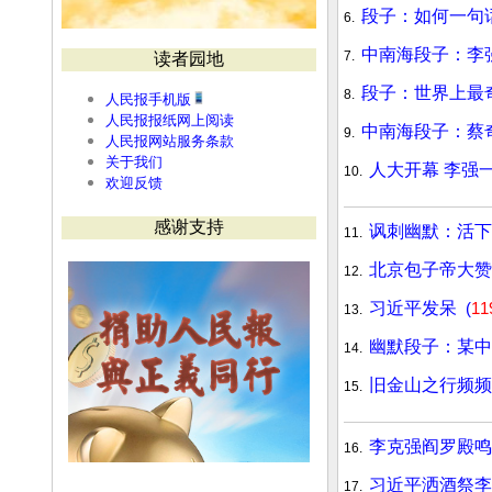
段子：如何一句
6.
中南海段子：李
7.
读者园地
段子：世界上最
8.
人民报手机版
人民报报纸网上阅读
中南海段子：蔡
9.
人民报网站服务条款
关于我们
人大开幕 李强
10.
欢迎反馈
感谢支持
讽刺幽默：活
11.
北京包子帝大赞
12.
习近平发呆
(
11
13.
幽默段子：某
14.
旧金山之行频频
15.
李克强阎罗殿鸣
16.
习近平洒酒祭
17.