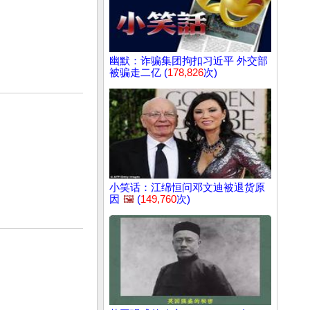
幽默：诈骗集团拘扣习近平 外交部
被骗走二亿 (
178,826
次)
小笑话：江绵恒问邓文迪被退货原
因
🖼️
(
149,760
次)