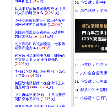
中共扩张 (
1,057
次)
小笑话：图中有
59.
从揭阳12岁孩童虐狗致死 看中共
黑色幽默：罗浩
60.
对人性的魔变
▶️
📝 (
2,254
次)
境外网站填写前公司加班经历 中
国网民被控寻衅滋事 (
1,250
次)
美国弗州国会议员参选人谴责中
共跨国镇压
🖼️
(
1,212
次)
北京宣称DUV光刻突破 专家质
疑量产能力📝 (
1,397
次)
官方数据暴露经济危机：赚钱的
不需要人 用人的全在赔钱📝
(
2,108
次)
小笑话：江绵恒
61.
李强代习到唐山调研慰问 习怎么
六中全会当天 
62.
了？📝 (
3,647
次)
小笑话：江主席
63.
美国战地摄影师：在台湾什么东
西最可怕
🖼️
📝 (
1,754
次)
解放区的天是明
64.
中东再爆空袭 路透：中共将售伊
小笑话：江泽民
65.
朗防空导弹系统 (
1,176
次)
中共频频跨境迫害 洛杉矶华人中