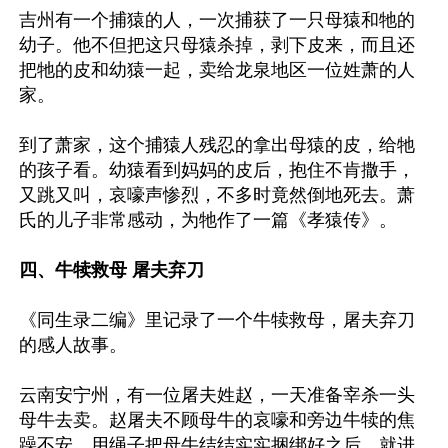
吉州有一个捕猿的人，一次捕获了一只母猿和牠的
幼子。他不但把这只母猿杀掉，剥下皮来，而且还
把牠的皮和幼猿一起，卖给龙泉地区一位姓萧的人
家。

到了萧家，这个捕猿人残忍的拿出母猿的皮，给牠
的孩子看。幼猿看到妈妈的皮后，抱住不肯撒手，
又跳又叫，哀嚎声惨烈，不多时竟然倒地死去。萧
氏的儿子非常感动，为牠作了一篇《孝猿传》。

四、牛犊救母 屠夫弃刀
《同生录二编》里记录了一个牛犊救母，屠夫弃刀
的感人故事。

云南安宁州，有一位屠夫姓赵，一天准备宰杀一头
母牛去卖。赵屠夫不顾母牛的哀嚎和旁边牛犊的焦
躁不安，用绳子把母牛结结实实捆绑好之后，就进