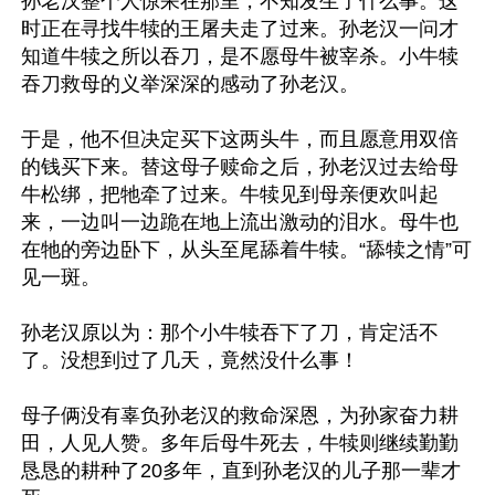
孙老汉整个人惊呆在那里，不知发生了什么事。这
时正在寻找牛犊的王屠夫走了过来。孙老汉一问才
知道牛犊之所以吞刀，是不愿母牛被宰杀。小牛犊
吞刀救母的义举深深的感动了孙老汉。

于是，他不但决定买下这两头牛，而且愿意用双倍
的钱买下来。替这母子赎命之后，孙老汉过去给母
牛松绑，把牠牵了过来。牛犊见到母亲便欢叫起
来，一边叫一边跪在地上流出激动的泪水。母牛也
在牠的旁边卧下，从头至尾舔着牛犊。“舔犊之情”可
见一斑。

孙老汉原以为：那个小牛犊吞下了刀，肯定活不
了。没想到过了几天，竟然没什么事！

母子俩没有辜负孙老汉的救命深恩，为孙家奋力耕
田，人见人赞。多年后母牛死去，牛犊则继续勤勤
恳恳的耕种了20多年，直到孙老汉的儿子那一辈才