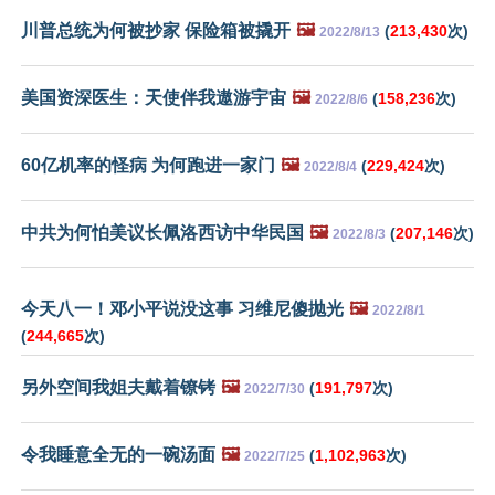
川普总统为何被抄家 保险箱被撬开
🖼️
(
213,430
次)
2022/8/13
美国资深医生：天使伴我遨游宇宙
🖼️
(
158,236
次)
2022/8/6
60亿机率的怪病 为何跑进一家门
🖼️
(
229,424
次)
2022/8/4
中共为何怕美议长佩洛西访中华民国
🖼️
(
207,146
次)
2022/8/3
今天八一！邓小平说没这事 习维尼傻抛光
🖼️
2022/8/1
(
244,665
次)
另外空间我姐夫戴着镣铐
🖼️
(
191,797
次)
2022/7/30
令我睡意全无的一碗汤面
🖼️
(
1,102,963
次)
2022/7/25