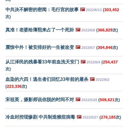
中共决不解密的密闻：毛行宫的故事
🖼️
(
303,452
2022/6/13
次)
真准！老婆给薄熙来占了一个死卦
🖼️
(
366,829
次)
2022/6/8
震惊中外！被安排好的一生被改变
🖼️
(
304,846
次)
2022/6/7
从江泽民的残暴看33年前血洗天安门
🖼️
(
254,437
2022/6/4
次)
血染的六四！逃生者们回忆33年前的屠杀
🖼️
2022/6/2
(
223,336
次)
宋祖英，摄影师说你脱的时间不对
🖼️
(
508,621
次)
2022/5/28
冷血封控现惨剧 中共制造猴痘病毒
🖼️
(
276,185
次)
2022/5/27