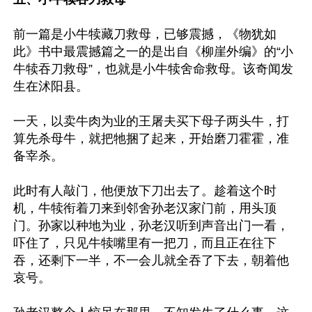
前一篇是小牛犊藏刀救母，已够震撼，《物犹如
此》书中最震撼篇之一的是出自《柳崖外编》的“小
牛犊吞刀救母”，也就是小牛犊舍命救母。该奇闻发
生在沭阳县。

一天，以卖牛肉为业的王屠夫买下母子两头牛，打
算先杀母牛，就把牠捆了起来，开始磨刀霍霍，准
备宰杀。

此时有人敲门，他便放下刀出去了。趁着这个时
机，牛犊衔着刀来到邻舍孙老汉家门前，用头顶
门。孙家以种地为业，孙老汉听到声音出门一看，
吓住了，只见牛犊嘴里有一把刀，而且正在往下
吞，还剩下一半，不一会儿就全吞了下去，朝着他
哀号。
