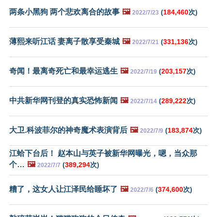
两条小黑狗 两个悲欢离合的故事
🖼️
(
184,460
次)
2022/7/23
薄熙来听江话 妻离子散享受秦城
🖼️
(
331,136
次)
2022/7/21
奇闻！最离奇死亡和最幸运逃生
🖼️
(
203,157
次)
2022/7/19
中共新华网刊登的真实恐怖新闻
🖼️
(
289,222
次)
2022/7/14
大卫.科波菲尔的神奇魔术表演背后
🖼️
(
183,874
次)
2022/7/9
江蛤下台后！ 赵本山与英子被新华网曝光，嗯，当众那
个…
🖼️
(
389,294
次)
2022/7/7
糟了，这女人让江泽民给睡坏了
🖼️
(
374,600
次)
2022/7/6