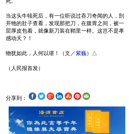
死。

当这头牛犊死后，有一位听说过吞刀奇闻的人，剖
开牠的肚子查看，发现那把刀，在腹胃之间，被一
层厚皮包着，就像新刀装在鞘里一样。这岂不是孝
感动天？！

物犹如此，人何以堪！（文／
紫巍
）△

分享到：