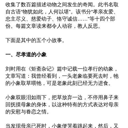
收集了数百篇描述动物之间发生的奇闻。此书名取
自古语“物犹如此，人何以堪”。该书分“孝亲友爱、
忠主尽义、慈爱幼子、恪守诚信……”等十四个部
份。每篇文章读来都令人动容，教人反思。

下面是其中的五个小故事。

一、尽孝道的小象
刘时用在《矩斋杂记》篇中记载一位孝行的幼象，
文章写道：我曾经看到，一头老象临要死去时，牠
的小象取草喂牠，可是老象此刻已经无力进食。

小象双眼泪如雨下，把草放弃一边，不停用鼻子来
回抚摸母象的身体，以这种特有的方式表达对母亲
的安慰与眷恋之情。

当发现母亲已死时，小象便哭着跳起来，然后，又