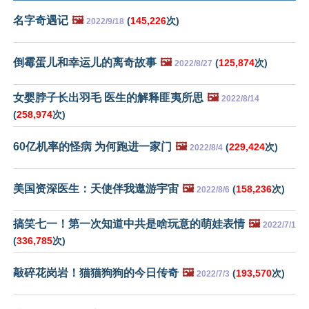
名字奇遇记
🖼️
(
145,226
次)
2022/9/18
倒霉蛋儿和幸运儿的离奇故事
🖼️
(
125,874
次)
2022/8/27
女婴脖子长出羽毛 医生的解释匪夷所思
🖼️
2022/8/14
(
258,974
次)
60亿机率的怪病 为何跑进一家门
🖼️
(
229,424
次)
2022/8/4
美国资深医生：天使伴我遨游宇宙
🖼️
(
158,236
次)
2022/8/6
搞笑七一！第一次知道中共是啥玩意的萌娃表情
🖼️
2022/7/1
(
336,785
次)
敲碎花岗岩！猫猫狗狗的今日传奇
🖼️
(
193,570
次)
2022/7/3