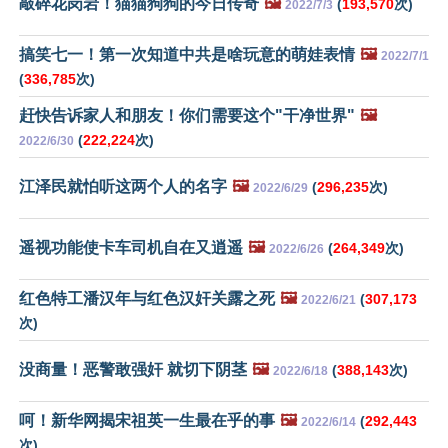
敲碎花岗岩！猫猫狗狗的今日传奇
🖼️
(
193,570
次)
2022/7/3
搞笑七一！第一次知道中共是啥玩意的萌娃表情
🖼️
2022/7/1
(
336,785
次)
赶快告诉家人和朋友！你们需要这个"干净世界"
🖼️
(
222,224
次)
2022/6/30
江泽民就怕听这两个人的名字
🖼️
(
296,235
次)
2022/6/29
遥视功能使卡车司机自在又逍遥
🖼️
(
264,349
次)
2022/6/26
红色特工潘汉年与红色汉奸关露之死
🖼️
(
307,173
2022/6/21
次)
没商量！恶警敢强奸 就切下阴茎
🖼️
(
388,143
次)
2022/6/18
呵！新华网揭宋祖英一生最在乎的事
🖼️
(
292,443
2022/6/14
次)