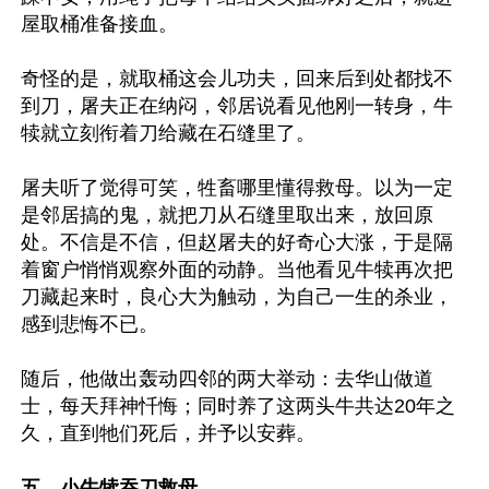
屋取桶准备接血。

奇怪的是，就取桶这会儿功夫，回来后到处都找不
到刀，屠夫正在纳闷，邻居说看见他刚一转身，牛
犊就立刻衔着刀给藏在石缝里了。

屠夫听了觉得可笑，牲畜哪里懂得救母。以为一定
是邻居搞的鬼，就把刀从石缝里取出来，放回原
处。不信是不信，但赵屠夫的好奇心大涨，于是隔
着窗户悄悄观察外面的动静。当他看见牛犊再次把
刀藏起来时，良心大为触动，为自己一生的杀业，
感到悲悔不已。

随后，他做出轰动四邻的两大举动：去华山做道
士，每天拜神忏悔；同时养了这两头牛共达20年之
久，直到牠们死后，并予以安葬。

五、小牛犊吞刀救母