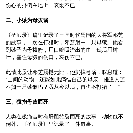
伤心的扑倒在地上，哀恸不已……

二、小猿为母拔箭
《圣师录》篇里记录了三国时代蜀国的大将军邓芝
的故事，一次在打猎时，邓芝射中一只母猿。他看
到猿子为母拔箭，用口吮吸流出的血，然后用树
叶，塞住母猿的伤口，哀伤不已。

此情此景让邓芝震撼无比，他扔掉弓箭，叹息道：
“山间的动物，还能如此痛惜自己的母亲，难道人还
不如一只猿猴吗？我从今以后，再也不打猎了！”

三、猿抱母皮而死
人类在极痛苦时有肝胆欲裂而死的故事，动物也不
例外。《圣师录》里记录了一件奇事。
