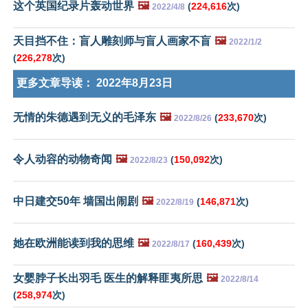
这个英国纪录片轰动世界
🖼️
(
224,616
次)
2022/4/8
天目挡不住：盲人雕刻师与盲人画家不盲
🖼️
2022/1/2
(
226,278
次)
更多文章导读：
2022年8月23日
无情的朱德遇到无义的毛泽东
🖼️
(
233,670
次)
2022/8/26
令人动容的动物奇闻
🖼️
(
150,092
次)
2022/8/23
中日建交50年 墙国出闹剧
🖼️
(
146,871
次)
2022/8/19
她在欧洲能读到我的思维
🖼️
(
160,439
次)
2022/8/17
女婴脖子长出羽毛 医生的解释匪夷所思
🖼️
2022/8/14
(
258,974
次)