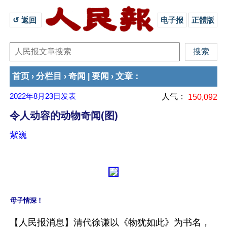
↺ 返回 
电子报
正體版
首页
分栏目
奇闻
要闻
文章
›
›
|
›
：
2022年8月23日
发表
人气：
150,092
令人动容的动物奇闻(图)
紫巍
【人民报消息】清代徐谦以《物犹如此》为书名，