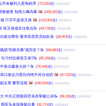
山芋未被列入罢免程序
(
73,503
次)
2026/2/28
密集被查 知情人曝内幕
🖼️
(
206,052
次)
2026/2/28
将领 只字不提张又侠
🖼️
(
129,003
次)
2026/2/27
议 张又侠成关注焦点📝
(
49,735
次)
2026/2/26
出政治警告 要求高层官员站队📝
(
38,404
次)
2026/2/26
挑战“先斩后奏”成历史？📝
(
58,680
次)
2026/2/7
 与习对抗保张又侠?📝
(
85,356
次)
2026/2/6
中差点爆发火拚？📝
(
76,445
次)
2025/11/14
亲口保证川普任内绝不对台动武
🖼️
(
97,025
次)
2025/11/4
副主席 董军没戏
🖼️
(
200,509
次)
2025/10/23
大 中共正部级高官吴存荣被公诉📝
(
96,306
次)
2025/9/25
 两军头未现身疑出事
(
92,774
次)
2025/9/25