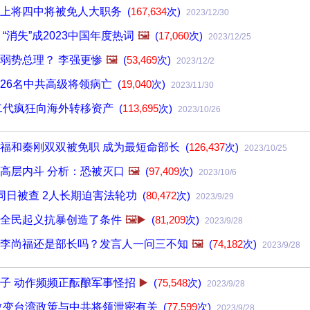
三上将四中将被免人大职务
(
167,634
次)
2023/12/30
“消失”成2023中国年度热词
🖼️
(
17,060
次)
2023/12/25
弱势总理？ 李强更惨
🖼️
(
53,469
次)
2023/12/2
26名中共高级将领病亡
(
19,040
次)
2023/11/30
二代疯狂向海外转移资产
(
113,695
次)
2023/10/26
福和秦刚双双被免职 成为最短命部长
(
126,437
次)
2023/10/25
高层内斗 分析：恐被灭口
🖼️
(
97,409
次)
2023/10/6
同日被查 2人长期迫害法轮功
(
80,472
次)
2023/9/29
全民起义抗暴创造了条件
🖼️▶️
(
81,209
次)
2023/9/28
李尚福还是部长吗？发言人一问三不知
🖼️
(
74,182
次)
2023/9/28
子 动作频频正酝酿军事怪招
▶️
(
75,548
次)
2023/9/28
改变台湾政策与中共将领泄密有关
(
77,599
次)
2023/9/28