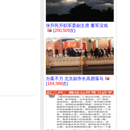
张升民升职军委副主席 董军没戏
🖼️
(
200,509
次)
办案不力 北京副市长高朋落马
🖼️
(
164,988
次)