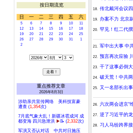
按日期流览
传北戴河会议四
18.
日
一
二
三
四
五
六
办案不力 北京
19.
5
6
7
8
9
10
11
12
13
14
15
16
17
18
罕见！红二代撰
20.
19
20
21
22
23
24
25
26
27
28
29
30
31
1
2
军中出大事 中
21.
预言再次应验 
22.
干了这事必倒大
23.
破天荒！中共两
24.
重点推荐文章
又一名部长出事
25.
2026年8月3日
涉助亲共宣传网络 美科技富豪
六次两会进京“
26.
遭查 (
1,354
次)
逆了习近平的龙
27.
7月底气象大乱！新疆冰雹成河 成
都变海 四川急泄洪
▶️
📝 (
2,332
次)
习人马纷跨界接
28.
军演又否认对话 中共对日施压