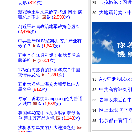
加拉格尔：习近
现形 (
814
次)
29.
新冠卷土重来急诊室挤爆 网友:病
大地震前奏？中
30.
毒总是不走
🖼️
📝 (
2,599
次)
习近平狂喊政治建军难掩心虚📝
(
2,495
次)
中共量产DUV光刻机 芯片产业有
救了？
▶️
📝 (
1,640
次)
五中全会10月引爆！整党背后暗
藏杀机
▶️
(
2,651
次)
17级白海豚真的扑向华东？中国
灾情再恶化
▶️
(
1,394
次)
A股狂泄股民火
31.
五角大楼将上海交大和复旦纳入
中共高官评秦刚
黑名单 (
812
次)
32.
专家：香港变Xianggang沦为普通
去年以来近百中
33.
大城市
🖼️
📝 (
1,589
次)
网上出现“习下
34.
美国将43家中企加入强迫劳动名
单 禁止其产品入境
🖼️
(
1,148
次)
北京都在看“千
35.
浅析李福军案的几大违法之处
🖼️