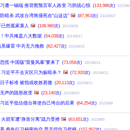
习遭一锅端 推背图预言军人政变 习胆战心惊
(
133,986
次)
2023/8/
防暗杀 武攻台湾将撞死在“山这边”
🖼️
(
87,953
次)
2023/8/27
平已然孤家寡人
🖼️
(
108,960
次)
2023/8/26
率！中共掩盖八大数据
(
54,038
次)
2023/8/17
植系爆雷 中共无力挽救
(
62,427
次)
2023/8/15
恐慌 中国版“雷曼风暴”要来了
(
73,056
次)
2023/8/13
 习近平不去灾区只为躲暗杀？
🖼️
(
72,920
次)
2023/8/12
日子标准 被指或收效甚微
(
20,113
次)
2023/8/11
无声的隐形政变
🖼️
(
23,140
次)
2023/8/10
：习近平低估侵台将使自己垮台的后果
(
64,254
次)
2023/8/8
 火箭军遭“身首分离”战力受挫
🖼️
(
63,651
次)
2023/8/5
幕 秦执行习秘密外交 普京捏住习把柄
(
157,952
次)
2023/8/3