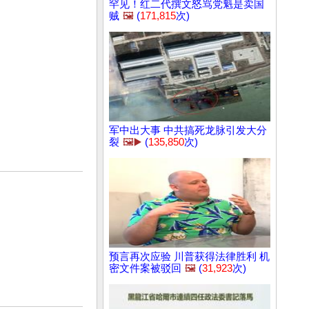
罕见！红二代撰文怒骂党魁是卖国
贼
🖼️
(
171,815
次)
军中出大事 中共搞死龙脉引发大分
裂
🖼️▶️
(
135,850
次)
预言再次应验 川普获得法律胜利 机
密文件案被驳回
🖼️
(
31,923
次)