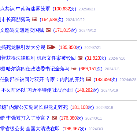
点共识 中南海迷雾笼罩
(
100,632
次)
2025/8/21
副市长高朋落马
🖼️
(
164,988
次)
2024/10/22
文怒骂党魁是卖国贼
🖼️
(
171,815
次)
2024/9/12
共搞死龙脉引发大分裂
🖼️▶️
(
135,850
次)
2024/7/21
川普获得法律胜利 机密文件案被驳回
🖼️
(
31,923
次)
2024/7/16
楣 哈尔滨四任政法委书记全落马
🖼️
(
669,151
次)
2024/7/3
任防部长被同时双开 专家：内乱的开始
🖼️
(
183,999
次)
2024/6/28
 不久前还以“习近平特使”出访他国
(
148,282
次)
2024/5/19
维稳” 内蒙公安副局长跟党走猝死
(
181,108
次)
2024/3/19
鳞 李强被打入了冷宫？
🖼️
(
176,380
次)
2024/3/11
掌省级公安 全国大清洗在即
(
196,467
次)
2024/3/3