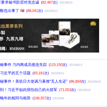
平要求秘书阶层对党忠诚
(
82,467
次)
2023/9/15
毅也出事了
🖼️
(
88,041
次)
2023/9/13
秘事件 习内阁成员接连失踪
(
115,150
次)
2023/9/13
于习近平的五个话题
(
83,181
次)
2023/9/12
秘事件！美驻日大使讽习幕僚“无人生还”
(
86,804
次)
2023/9/10
不到！习近平如此惧怕自己的火箭军
(
71,053
次)
2023/9/10
东晚年的相同与相异
(
108,357
次)
2023/9/3