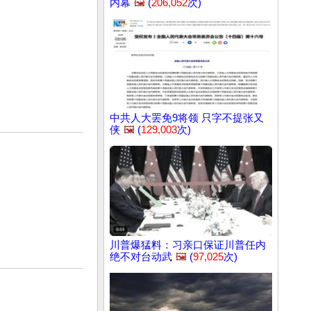
内幕
🖼️
(
206,052
次)
中共人大罢免9将领 只字不提张又
侠
🖼️
(
129,003
次)
川普爆猛料：习亲口保证川普任内
绝不对台动武
🖼️
(
97,025
次)