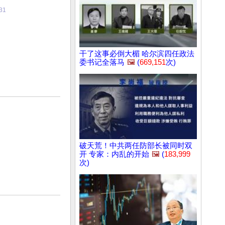
31
干了这事必倒大楣 哈尔滨四任政法
委书记全落马
🖼️
(
669,151
次)
破天荒！中共两任防部长被同时双
开 专家：内乱的开始
🖼️
(
183,999
次)