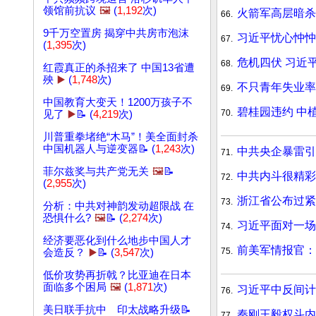
领馆前抗议
🖼️
(
1,192
次)
火箭军高层暗杀
66.
9千万空置房 揭穿中共房市泡沫
习近平忧心忡忡
67.
(
1,395
次)
危机四伏 习近
68.
红霞真正的杀招来了 中国13省遭
殃
▶️
(
1,748
次)
不只青年失业
69.
中国教育大变天！1200万孩子不
碧桂园违约 中
70.
见了
▶️
📝 (
4,219
次)
川普重拳堵绝“木马”！美全面封杀
中国机器人与逆变器📝 (
1,243
次)
中共央企暴雷引
71.
菲尔兹奖与共产党无关
🖼️
📝
中共内斗很精彩
72.
(
2,955
次)
浙江省公布过紧
73.
分析：中共对神韵发动超限战 在
恐惧什么?
🖼️
📝 (
2,274
次)
习近平面对一场
74.
经济要恶化到什么地步中国人才
前美军情报官
75.
会造反？
▶️
📝 (
3,547
次)
低价攻势再折戟？比亚迪在日本
面临多个困局
🖼️
(
1,871
次)
习近平中反间计
76.
美日联手抗中 印太战略升级📝
秦刚王毅权斗内
77.