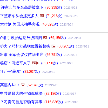
 许家印与多名高层被拿下
(
80,398
次)
2023/9/28
平整肃军队会抓更多人
🖼️
(
71,216
次)
2023/9/25
大时刻 美国未袖手旁观
(
46,828
次)
2023/9/24
验”馆 引政治运动升级猜测
🖼️
(
69,156
次)
2023/9/23
势力？邓朴方残联位置被替换
🖼️
(
69,209
次)
2023/9/21
出事 全军会议仅苗华出席
(
66,791
次)
2023/9/21
秘密：习近平来了
🖼️▶️
(
63,098
次)
2023/9/21
 习近平“著魔”
(
91,207
次)
2023/9/21
高层内斗中
🖼️
(
52,946
次)
2023/9/20
：中共是最大的生物战威胁
(
32,186
次)
2023/9/17
习？习责问曾是否确有其事
(
116,836
次)
2023/9/16