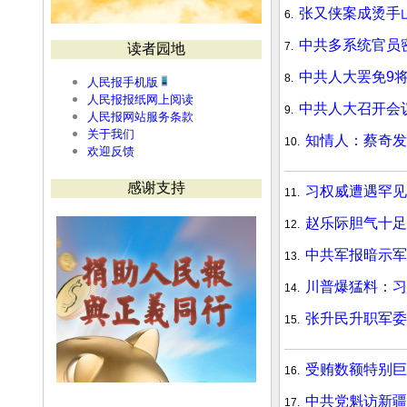
张又侠案成烫手
6.
中共多系统官员
7.
读者园地
中共人大罢免9
8.
人民报手机版
人民报报纸网上阅读
中共人大召开会
9.
人民报网站服务条款
关于我们
知情人：蔡奇发
10.
欢迎反馈
感谢支持
习权威遭遇罕见
11.
赵乐际胆气十足
12.
中共军报暗示军
13.
川普爆猛料：习
14.
张升民升职军委
15.
受贿数额特别巨
16.
中共党魁访新疆
17.