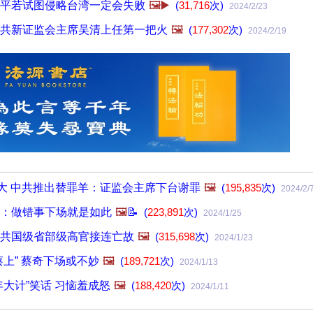
平若试图侵略台湾一定会失败
🖼️▶️
(
31,716
次)
2024/2/23
共新证监会主席吴清上任第一把火
🖼️
(
177,302
次)
2024/2/19
大 中共推出替罪羊：证监会主席下台谢罪
🖼️
(
195,835
次)
2024/2/
：做错事下场就是如此
🖼️
📝
(
223,891
次)
2024/1/25
共国级省部级高官接连亡故
🖼️
(
315,698
次)
2024/1/23
蔡上” 蔡奇下场或不妙
🖼️
(
189,721
次)
2024/1/13
年大计”笑话 习恼羞成怒
🖼️
(
188,420
次)
2024/1/11