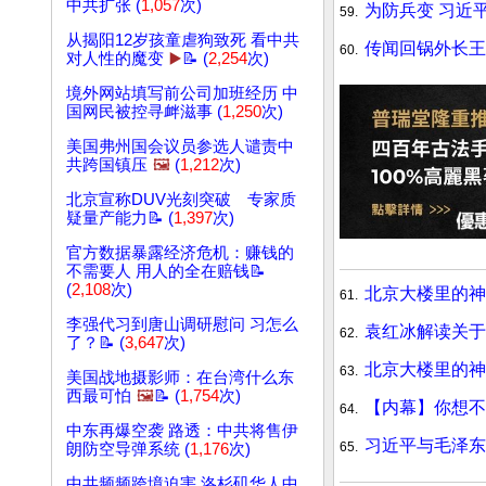
中共扩张 (
1,057
次)
为防兵变 习近
59.
从揭阳12岁孩童虐狗致死 看中共
传闻回锅外长王
60.
对人性的魔变
▶️
📝 (
2,254
次)
境外网站填写前公司加班经历 中
国网民被控寻衅滋事 (
1,250
次)
美国弗州国会议员参选人谴责中
共跨国镇压
🖼️
(
1,212
次)
北京宣称DUV光刻突破 专家质
疑量产能力📝 (
1,397
次)
官方数据暴露经济危机：赚钱的
不需要人 用人的全在赔钱📝
(
2,108
次)
北京大楼里的神
61.
李强代习到唐山调研慰问 习怎么
袁红冰解读关
62.
了？📝 (
3,647
次)
北京大楼里的神
63.
美国战地摄影师：在台湾什么东
西最可怕
🖼️
📝 (
1,754
次)
【内幕】你想
64.
中东再爆空袭 路透：中共将售伊
习近平与毛泽
65.
朗防空导弹系统 (
1,176
次)
中共频频跨境迫害 洛杉矶华人中