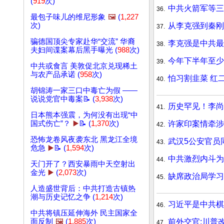
(
919
次)
中共火箭军等
36.
最包子味儿的维尼形象
🖼️
(
1,227
从李克强到秦刚 
次)
37.
骗德国顶尖专家赴华“交流” 华裔
李克强是中共最
38.
夫妇间谍案幕后黑手曝光 (
988
次)
今年下半年至少
39.
中共或食言 美敦促北京兑现稀土
与农产品承诺 (
958
次)
怕习割韭菜 红
40.
胡锦涛一家三口中毒亡为假 ——
说说党官中毒案📝 (
3,938
次)
历史罕见！李尚
41.
日本熊本强震，为何没有出现“中
许家印案情牵涉
国式伤亡”？
▶️
📝 (
1,370
次)
42.
恐怖龙卷风夜袭东北 黑龙江全境
武汉5公安官员
43.
危急
▶️
📝 (
1,594
次)
中共激烈内斗为
44.
天门开了？西安暴雨中天空射出
金光
▶️
(
2,073
次)
缺席政治局学习
45.
人造盛世背后：中共打造古镇热
潮与历史记忆之争 (
1,214
次)
习近平是中共棋
46.
中共将镇压延伸海外 民主国家全
前外交官:川普
面反制
🖼️
(
1,885
次)
47.