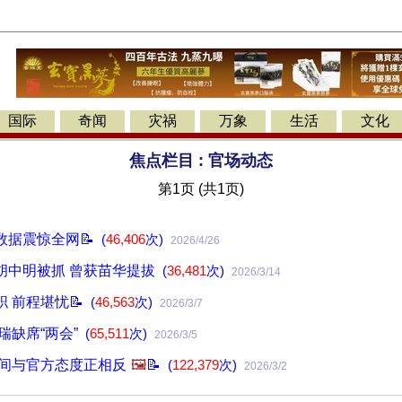
国际
奇闻
灾祸
万象
生活
文化
焦点栏目 :
官场动态
第1页 (共1页)
数据震惊全网📝
(
46,406
次)
2026/4/26
胡中明被抓 曾获苗华提拔
(
36,481
次)
2026/3/14
 前程堪忧📝
(
46,563
次)
2026/3/7
瑞缺席“两会”
(
65,511
次)
2026/3/5
民间与官方态度正相反
🖼️
📝
(
122,379
次)
2026/3/2