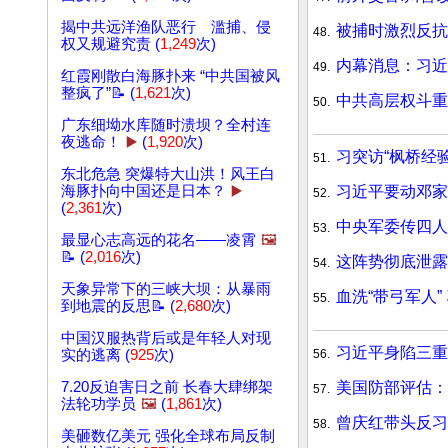
揭中共远洋渔队恶行 滥捕、侵
被捕时激烈反抗
48.
权又规避究责 (
1,249
次)
内幕消息：习近
49.
红霞刚散白海豚扑来 “中共国被风
整疯了”📝 (
1,621
次)
中共高层权斗重
50.
广东细坳水库随时溃坝？全村连
夜逃命！
▶️
(
1,920
次)
习突访“枫桥经
51.
东北危急 突爆特大山洪！风王白
习近平要动邓家
海豚扑向中国还是日本？
▶️
52.
(
2,361
次)
中央军委传四人
53.
最显心志高远的花名——凌霄
🖼️
📝 (
2,016
次)
这阵势彻底泄露
54.
天象异常下的三峡大坝：从暴雨
血洗“带弓军人”
55.
到地震的反思📝 (
2,680
次)
中国汉服热背后或是年轻人对现
习近平身陷三重
56.
实的逃离 (
925
次)
美国防部评估
7.20反迫害日之前 长春大肆绑架
57.
法轮功学员
🖼️
(
1,861
次)
曾庆红带头反
58.
美砸数亿美元 强化全球布局反制