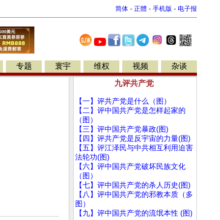
简体
-
正體
-
手机版
-
电子报
专题
寰宇
维权
视频
杂谈
九评共产党
【一】评共产党是什么（图）
【二】评中国共产党是怎样起家的
（图）
【三】评中国共产党暴政(图)
【四】评共产党是反宇宙的力量(图)
【五】评江泽民与中共相互利用迫害
法轮功(图)
【六】评中国共产党破坏民族文化
（图）
【七】评中国共产党的杀人历史(图)
【八】评中国共产党的邪教本质（多
图）
【九】评中国共产党的流氓本性 (图)