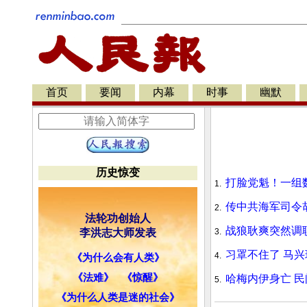
首页
要闻
内幕
时事
幽默
历史惊变
打脸党魁！一组
1.
传中共海军司令
2.
法轮功创始人
战狼耿爽突然调职
李洪志大师发表
3.
习罩不住了 马兴
4.
《为什么会有人类》
《法难》
《惊醒》
哈梅内伊身亡 
5.
《为什么人类是迷的社会》