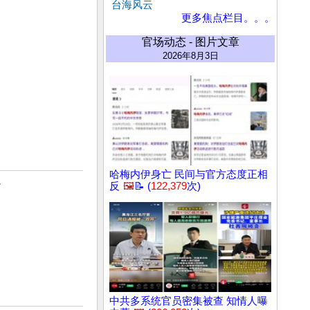
台海风云
更多焦点栏目。。。
官场动态 - 图片文章
2026年8月3日
哈梅内伊身亡 民间与官方态度正相
反
🖼️
📝 (
122,379
次)
7
中共多系统官员密集被查 知情人曝