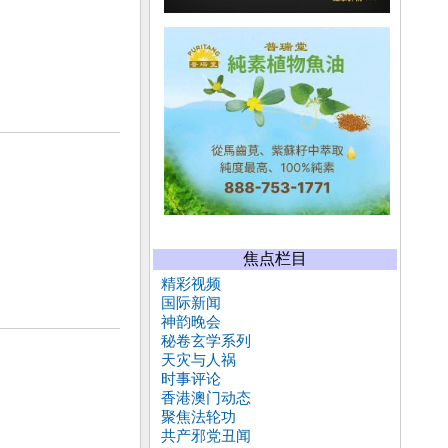
焦点栏目
精彩视频
国际新闻
神韵晚会
秘卷玄学系列
天灾与人祸
时事评论
香港澳门动态
聚焦法轮功
共产邪党丑闻