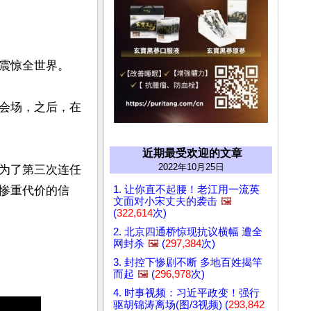
震惊全世界。

会场，之后，在
近期最受欢迎的文章
2022年10月25日
为了第三次连任
1. 让你直不起腰！老江用一流英
惨重代价的信
文面对小宋丈夫的袭击
🖼️
(
322,614
次)
2. 北京四通桥惊现抗议横幅 遭全
网封杀
🖼️
(
297,384
次)
3. 封控下惨剧不断 多地百姓揭竿
而起
🖼️
(
296,978
次)
4. 时事视频：习近平政变！强行
驱胡锦涛离场(图/3视频) (
293,842