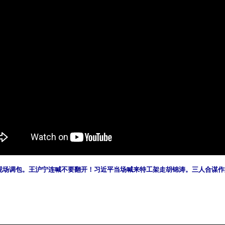
现场调包。王沪宁连喊不要翻开！习近平当场喊来特工架走胡锦涛。三人合谋作