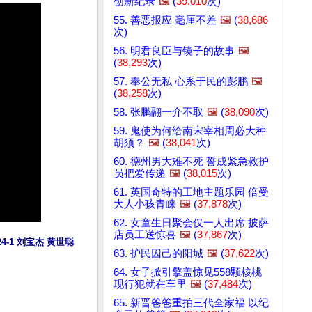
创新纪录
🖼️
(
39,010
次)
55. 善恶报应 毫厘不差
🖼️
(
38,686
次)
56. 明君良臣与镜子的故事
🖼️
(
38,293
次)
57. 奉公无私 心系于民的彭鹏
🖼️
(
38,258
次)
58. 张鹏翮一介不取
🖼️
(
38,090
次)
59. 鬼使为何给南宋宰相周必大种
胡须？
🖼️
(
38,041
次)
60. 德州男大难不死 誓成紧急救护
员把爱传递
🖼️
(
38,015
次)
61. 英国奇特的工地主题乐园 倍受
大人小孩青睐
🖼️
(
37,878
次)
62. 女童生日聚会仅一人出席 披萨
店员工送惊喜
🖼️
(
37,867
次)
1 刘宝杰 黄世聪 
63. 护民囚己的阳城
🖼️
(
37,622
次)
64. 女子掀引擎盖惊见558颗核桃
现行犯就在车里
🖼️
(
37,484
次)
65. 新晋爸爸重拍三代全家福 以纪