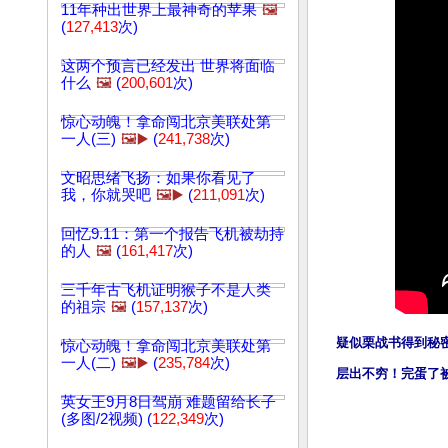
11年种出世界上最神奇的苹果
🖼️
(
127,413
次)
这两个预言已经发出 世界将面临
什么
🖼️
(
200,601
次)
惊心动魄！拿命闯北京美联处第
一人(三)
🖼️▶️
(
241,738
次)
文昭思绪飞扬：如果你看见了
我，你就哭吧
🖼️▶️
(
211,091
次)
回忆9.11：第一个报告飞机被劫持
的人
🖼️
(
161,417
次)
三千年古飞机证明猴子不是人类
的祖宗
🖼️
(
157,137
次)
疑似栗战书得到秘
惊心动魄！拿命闯北京美联处第
一人(二)
🖼️▶️
(
235,784
次)
层出不穷！完蛋了
英女王9月8日驾崩 难题留给长子
(多图/2视频) (
122,349
次)