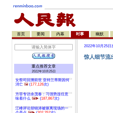
首页
要闻
内幕
时事
幽默
2022年10月25日
惊人细节流出
重点推荐文章
2022年10月25日
女祭司回溯前世 亚特兰蒂斯因何
消亡
🖼️
(
177,126
次)
方菲专访余茂春：习强势连任意
味着什么
🖼️▶️
(
187,867
次)
江峰评论胡锦涛被驱离现场的一
个亮点
🖼️▶️
(
202,252
次)