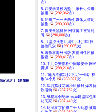
次)
5. 西安学童校内坠亡 家长讨公道
被拒
🖼️
(
292,062
次)
6. 郑州广州一天两检 媒体人评论
被删
🖼️
(
290,030
次)
7. 揭美食黑科技 网红博主被迫封
号
🖼️
(
290,006
次)
8. 《监控状态》揭中共利用科技
监控民众
🖼️
(
290,005
次)
9. 著作在海外出版 罗祖田住所被
搜查
🖼️
(
288,417
次)
10. 中共公安部称中国最安全 网民
讥讽
🖼️
(
288,214
次)
11. "地方不解决找中央"一句话 获
刑34个月
🖼️
(
288,027
次)
味的地方！【新闻最
12. 深圳荔枝花园小区被封 爆发抗
议活动
🖼️
(
287,762
次)
13. 维稳再创纪录 当局建监狱包围
访民家
🖼️
(
287,449
次)
14. 访民在京拍摄二十大动态 被送
久敬庄
🖼️
(
286,950
次)