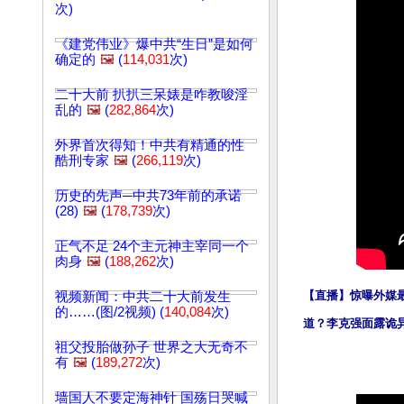
次)
《建党伟业》爆中共“生日”是如何
确定的
🖼️
(
114,031
次)
二十大前 扒扒三呆婊是咋教唆淫
乱的
🖼️
(
282,864
次)
外界首次得知！中共有精通的性
酷刑专家
🖼️
(
266,119
次)
历史的先声─中共73年前的承诺
(28)
🖼️
(
178,739
次)
正气不足 24个主元神主宰同一个
肉身
🖼️
(
188,262
次)
【直播】惊曝外媒
视频新闻：中共二十大前发生
的……(图/2视频) (
140,084
次)
道？李克强面露诡
祖父投胎做孙子 世界之大无奇不
有
🖼️
(
189,272
次)
墙国人不要定海神针 国殇日哭喊