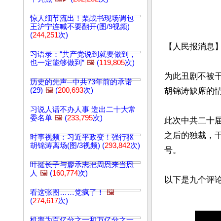
惊人细节流出！栗战书现场调包
王沪宁连喊不要翻开(图/9视频)
(
244,251
次)
【人民报消息
习语录：“共产党说到就要做到，
也一定能够做到”
🖼️
(
119,805
次)
为此丑剧不被
历史的先声─中共73年前的承诺
(29)
🖼️
(
200,693
次)
胡锦涛缺席的
习说人话不办人事 造出二十大常
委名单
🖼️
(
233,795
次)
此次中共二十
之后的独裁，
时事视频：习近平政变！强行驱
胡锦涛离场(图/3视频) (
293,842
次)
号。

叶挺长子与廖承志把周恩来当恩
人
🖼️
(
160,774
次)
看这张图……党疯了！
🖼️
(
274,617
次)
机率为百亿分之一和万亿分之一