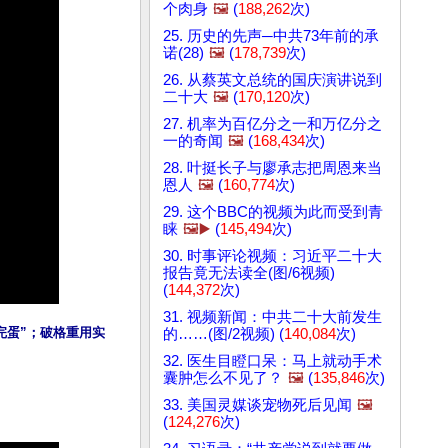
个肉身
🖼️
(
188,262
次)
25. 历史的先声─中共73年前的承
诺(28)
🖼️
(
178,739
次)
26. 从蔡英文总统的国庆演讲说到
二十大
🖼️
(
170,120
次)
27. 机率为百亿分之一和万亿分之
一的奇闻
🖼️
(
168,434
次)
28. 叶挺长子与廖承志把周恩来当
恩人
🖼️
(
160,774
次)
29. 这个BBC的视频为此而受到青
睐
🖼️▶️
(
145,494
次)
30. 时事评论视频：习近平二十大
报告竟无法读全(图/6视频)
(
144,372
次)
31. 视频新闻：中共二十大前发生
完蛋”；破格重用实
的……(图/2视频) (
140,084
次)
32. 医生目瞪口呆：马上就动手术
囊肿怎么不见了？
🖼️
(
135,846
次)
33. 美国灵媒谈宠物死后见闻
🖼️
(
124,276
次)