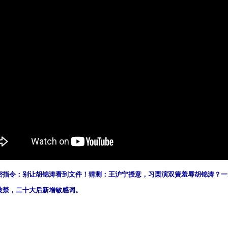
密指令：别让胡锦涛看到文件！猜测：王沪宁授意，习栗演双簧羞辱胡锦涛？一
被禁，二十大后新增敏感词。