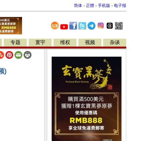
简体
-
正體
-
手机版
-
电子报
专题
寰宇
维权
视频
杂谈
频)