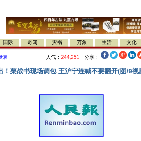
国际
奇闻
灾祸
万象
生活
文化
人气：
244,251
分享：
发表
！栗战书现场调包 王沪宁连喊不要翻开(图/9视