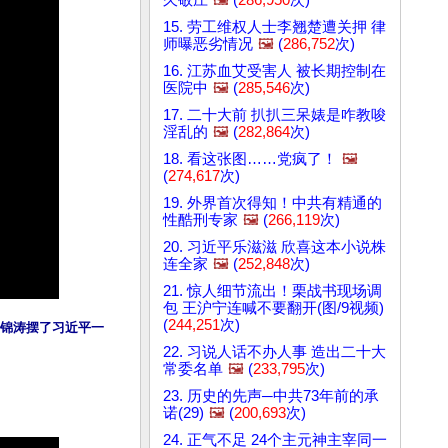
15. 劳工维权人士李翘楚遭关押 律
师曝恶劣情况
🖼️
(
286,752
次)
16. 江苏血艾受害人 被长期控制在
医院中
🖼️
(
285,546
次)
17. 二十大前 扒扒三呆婊是咋教唆
淫乱的
🖼️
(
282,864
次)
18. 看这张图……党疯了！
🖼️
(
274,617
次)
19. 外界首次得知！中共有精通的
性酷刑专家
🖼️
(
266,119
次)
20. 习近平乐滋滋 欣喜这本小说株
连全家
🖼️
(
252,848
次)
21. 惊人细节流出！栗战书现场调
包 王沪宁连喊不要翻开(图/9视频)
(
244,251
次)
胡锦涛摆了习近平一
22. 习说人话不办人事 造出二十大
常委名单
🖼️
(
233,795
次)
23. 历史的先声─中共73年前的承
诺(29)
🖼️
(
200,693
次)
24. 正气不足 24个主元神主宰同一