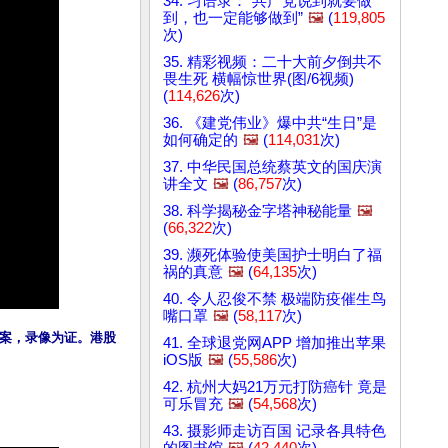
34. 习语录：“共产党说到就要做
到，也一定能够做到”
🖼️
(
119,805
次)
35. 精彩视频：二十大前夕倒共不
畏生死 横幅惊世界(图/6视频)
(
114,626
次)
36. 《建党伟业》爆中共“生日”是
如何确定的
🖼️
(
114,031
次)
37. 中华民国总统蔡英文的国庆演
讲全文
🖼️
(
86,757
次)
38. 科学揭秘金字塔神秘能量
🖼️
(
66,322
次)
39. 濒死体验使美国护士明白了福
祸的真意
🖼️
(
64,135
次)
40. 令人忍俊不禁 极端防疫催生鸟
嘴口罩
🖼️
(
58,117
次)
案，录像为证。港股
41. 全球退党网APP 增加推出苹果
iOS版
🖼️
(
55,586
次)
42. 杭州大妈21万元打防癌针 竟是
可乐冒充
🖼️
(
54,568
次)
43. 摄影师走访百国 记录各具特色
的图书馆
🖼️
(
42,440
次)