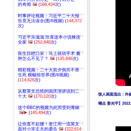
的奇闻
🖼️
(
168,434
次)
时事评论视频：习近平二十大报
告竟无法读全(图/6视频) (
144,372
次)
习近平乐滋滋 欣喜这本小说株连
全家
🖼️
(
252,848
次)
医生目瞪口呆：马上就动手术 囊
肿怎么不见了？
🖼️
(
135,846
次)
精彩视频：二十大前夕倒共不畏
生死 横幅惊世界(图/6视频)
(
114,626
次)
从蔡英文总统的国庆演讲说到二
惊人画面流出：外
十大
🖼️
(
170,120
次)
嘲点 姜光宇】2022.
这个BBC的视频为此而受到青睐
🖼️▶️
(
145,494
次)
让你直不起腰！老江用一流英文
面对小宋丈夫的袭击
🖼️
(
322,614