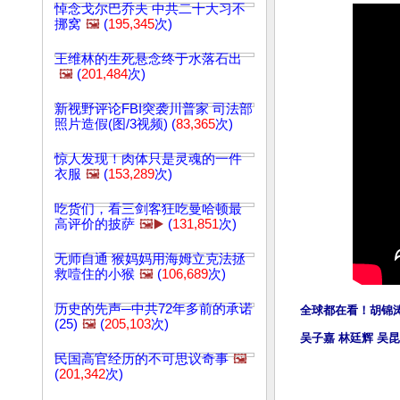
悼念戈尔巴乔夫 中共二十大习不
挪窝
🖼️
(
195,345
次)
王维林的生死悬念终于水落石出
🖼️
(
201,484
次)
新视野评论FBI突袭川普家 司法部
照片造假(图/3视频) (
83,365
次)
惊人发现！肉体只是灵魂的一件
衣服
🖼️
(
153,289
次)
吃货们，看三剑客狂吃曼哈顿最
高评价的披萨
🖼️▶️
(
131,851
次)
无师自通 猴妈妈用海姆立克法拯
救噎住的小猴
🖼️
(
106,689
次)
历史的先声─中共72年多前的承诺
全球都在看！胡锦涛百
(25)
🖼️
(
205,103
次)
吴子嘉 林廷辉 吴
民国高官经历的不可思议奇事
🖼️
(
201,342
次)