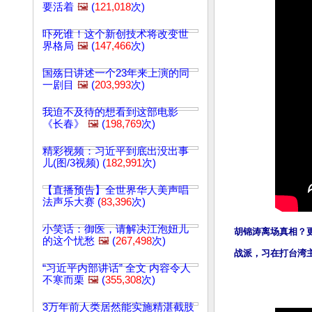
要活着
🖼️
(
121,018
次)
吓死谁！这个新创技术将改变世
界格局
🖼️
(
147,466
次)
国殇日讲述一个23年来上演的同
一剧目
🖼️
(
203,993
次)
我迫不及待的想看到这部电影
《长春》
🖼️
(
198,769
次)
精彩视频：习近平到底出没出事
儿(图/3视频) (
182,991
次)
【直播预告】全世界华人美声唱
法声乐大赛 (
83,396
次)
小笑话：御医，请解决江泡妞儿
胡锦涛离场真相？
的这个忧愁
🖼️
(
267,498
次)
战派，习在打台湾
“习近平内部讲话” 全文 内容令人
不寒而栗
🖼️
(
355,308
次)
3万年前人类居然能实施精湛截肢