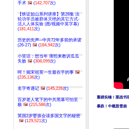
手术
🖼️
(
142,707
次)
【铁证如山系列讲座】第28集 法
轮功学员被群体灭绝的其它方式-
活人人体实验 (图/视频中英字幕)
(
181,411
次)
历史的先声─中共72年多前的承诺
(26-27)
🖼️
(
184,942
次)
小笑话：想当年 薄熙来教训瓜瓜
失败
🖼️
(
308,099
次)
呵！揭宋祖英一生最在乎的事
🖼️
(
235,136
次)
名字奇遇记
🖼️
(
145,226
次)
重磅实锤！栗战书
百岁老人笔下的中共黑幕可怕至
极
🖼️
(
215,586
次)
暴跌！中概股雪崩
英国2岁婴孩会读多国文字的秘密
🖼️
(
129,521
次)