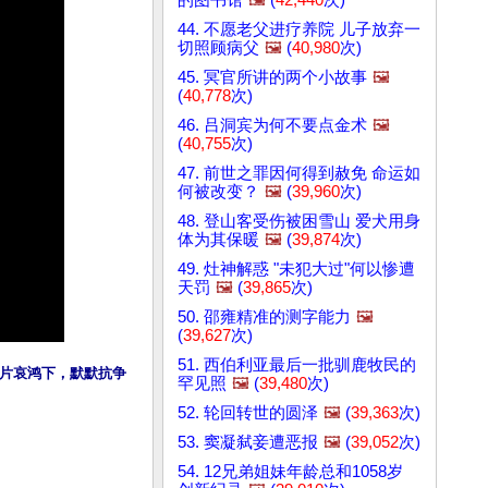
44. 不愿老父进疗养院 儿子放弃一
切照顾病父
🖼️
(
40,980
次)
45. 冥官所讲的两个小故事
🖼️
(
40,778
次)
46. 吕洞宾为何不要点金术
🖼️
(
40,755
次)
47. 前世之罪因何得到赦免 命运如
何被改变？
🖼️
(
39,960
次)
48. 登山客受伤被困雪山 爱犬用身
体为其保暖
🖼️
(
39,874
次)
49. 灶神解惑 "未犯大过"何以惨遭
天罚
🖼️
(
39,865
次)
50. 邵雍精准的测字能力
🖼️
(
39,627
次)
51. 西伯利亚最后一批驯鹿牧民的
片哀鸿下，默默抗争
罕见照
🖼️
(
39,480
次)
52. 轮回转世的圆泽
🖼️
(
39,363
次)
53. 窦凝弑妾遭恶报
🖼️
(
39,052
次)
54. 12兄弟姐妹年龄总和1058岁