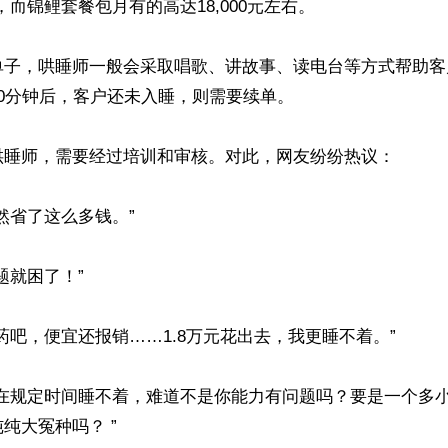
，而锦鲤套餐包月有的高达18,000元左右。

单子，哄睡师一般会采取唱歌、讲故事、读电台等方式帮助客
0分钟后，客户还未入睡，则需要续单。

哄睡师，需要经过培训和审核。对此，网友纷纷热议：

然省了这么多钱。”

就困了！”

药吧，便宜还报销……1.8万元花出去，我更睡不着。”

，在规定时间睡不着，难道不是你能力有问题吗？要是一个多
纯大冤种吗？ ”
