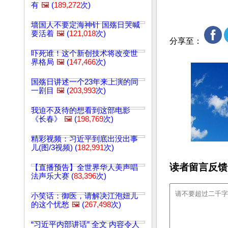
有
🖼️
(
189,272
次)
墙国人不要定海神针 国殇日哭喊
要活着
🖼️
(
121,018
次)
分享至：
吓死谁！这个新创技术将改变世
界格局
🖼️
(
147,466
次)
国殇日讲述一个23年来上演的同
一剧目
🖼️
(
203,993
次)
我迫不及待的想看到这部电影
《长春》
🖼️
(
198,769
次)
精彩视频：习近平到底出没出事
儿(图/3视频) (
182,991
次)
读者留言反馈
【直播预告】全世界华人美声唱
法声乐大赛 (
83,396
次)
小笑话：御医，请解决江泡妞儿
的这个忧愁
🖼️
(
267,498
次)
“习近平内部讲话” 全文 内容令人