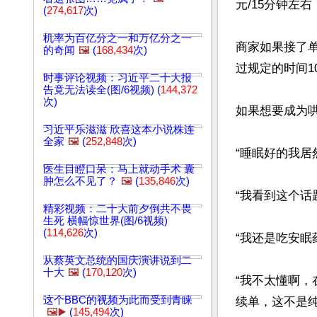
元/15分钟左右
(
274,617
次)
机率为百亿分之一和万亿分之一
商家如果接了
的奇闻
🖼️
(
168,434
次)
过规定的时间1
时事评论视频：习近平二十大报
告竟无法读全(图/6视频) (
144,372
次)
如果想要成为
习近平乐滋滋 欣喜这本小说株连
全家
🖼️
(
252,848
次)
“睡眠好的我居
医生目瞪口呆：马上就动手术 囊
肿怎么不见了？
🖼️
(
135,846
次)
“我看到这个话题
精彩视频：二十大前夕倒共不畏
生死 横幅惊世界(图/6视频)
(
114,626
次)
“我还是吃安眠
从蔡英文总统的国庆演讲说到二
十大
🖼️
(
170,120
次)
“我不太懂啊
这个BBC的视频为此而受到青睐
续单，这不是纯
🖼️▶️
(
145,494
次)