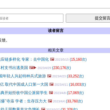
读者留言
反馈。
相关文章
供应链多样化 专家：去中国化
🖼️
(
15,160
次)
2023/5/15
 村支书出逃美国
🖼️▶️
(
230,176
次)
2023/4/29
中国年轻人兴起特种兵式旅游
🖼️
(
33,252
次)
2023/4/23
4亿 取代中国成人口第一大国
🖼️
(
16,003
次)
2023/4/11
瑞典开始拒收中国公派留学生
🖼️
(
17,069
次)
2023/4/8
挤爆"寺庙 学者：生存压力大
🖼️
(
33,760
次)
2023/4/4
 幼儿园数量首次负增长
🖼️
(
31,376
次)
2023/3/27