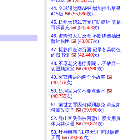
44. 全球退党网APP 增加推出苹果
iOS版
🖼️
(
55,586
次)
45. 杭州大妈21万元打防癌针 竟是
可乐冒充
🖼️
(
54,568
次)
46. 蜜蜂螫人后反悔 不断绕圈抽出
螫针脱困
🖼️
(
43,067
次)
47. 摄影师走访百国 记录各具特色
的图书馆
🖼️
(
42,440
次)
48. 不愿老父进疗养院 儿子放弃一
切照顾病父
🖼️
(
40,980
次)
49. 冥官所讲的两个小故事
🖼️
(
40,778
次)
50. 吕洞宾为何不要点金术
🖼️
(
40,755
次)
51. 前世之罪因何得到赦免 命运如
何被改变？
🖼️
(
39,960
次)
52. 登山客受伤被困雪山 爱犬用身
体为其保暖
🖼️
(
39,874
次)
53. 灶神解惑 "未犯大过"何以惨遭
天罚
🖼️
(
39,865
次)