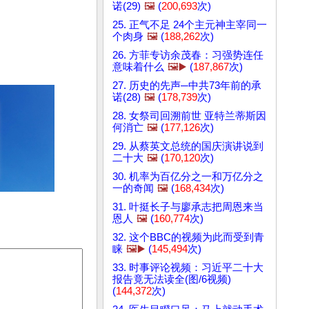
诺(29)
🖼️
(
200,693
次)
25. 正气不足 24个主元神主宰同一
个肉身
🖼️
(
188,262
次)
26. 方菲专访余茂春：习强势连任
意味着什么
🖼️▶️
(
187,867
次)
27. 历史的先声─中共73年前的承
诺(28)
🖼️
(
178,739
次)
28. 女祭司回溯前世 亚特兰蒂斯因
何消亡
🖼️
(
177,126
次)
29. 从蔡英文总统的国庆演讲说到
二十大
🖼️
(
170,120
次)
30. 机率为百亿分之一和万亿分之
一的奇闻
🖼️
(
168,434
次)
31. 叶挺长子与廖承志把周恩来当
恩人
🖼️
(
160,774
次)
32. 这个BBC的视频为此而受到青
睐
🖼️▶️
(
145,494
次)
33. 时事评论视频：习近平二十大
报告竟无法读全(图/6视频)
(
144,372
次)