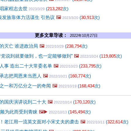
唱家程志去世
(
213,282
次)
2023/3/29
银发族靠体力活谋生 引热议
🖼️
(
30,913
次)
2023/3/20
更多文章导读：
2022年10月27日
的灭亡 谁进政治局
🖼️
(
238,794
次)
2022/10/29
产党说到就要做到，也一定能够做到”
🖼️
(
119,805
次)
2022/10/24
人事 造出二十大常委名单
🖼️
(
233,795
次)
2022/10/23
承志把周恩来当恩人
🖼️
(
160,774
次)
2022/10/21
之一和万亿分之一的奇闻
🖼️
(
168,434
次)
2022/10/19
的国庆演讲说到二十大
🖼️
(
170,120
次)
2022/10/14
视频为此而受到青睐
🖼️▶️
(
145,494
次)
2022/10/13
！老江用一流英文面对小宋丈夫的袭击
🖼️
(
322,614
次)
2022/10/11