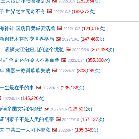
扒三呆婊是咋教唆淫乱的
🖼️
(
282,864
次)
2022/10/9
子 世界之大无奇不有
🖼️
(
189,272
次)
2022/10/3
海神针 国殇日哭喊要活着
🖼️
(
121,018
次)
2022/10/2
新创技术将改变世界格局
🖼️
(
147,466
次)
2022/10/1
，请解决江泡妞儿的这个忧愁
🖼️
(
267,498
次)
2022/9/26
话” 全文 内容令人不寒而栗
🖼️
(
355,308
次)
2022/9/24
年 薄熙来教训瓜瓜失败
🖼️
(
308,099
次)
2022/9/20
一生最在乎的事
🖼️
(
235,136
次)
2022/9/19
️
(
145,226
次)
2022/9/18
会读多国文字的秘密
🖼️
(
129,521
次)
2022/9/16
证明猴子不是人类的祖宗
🖼️
(
157,137
次)
2022/9/10
夫 中共二十大习不挪窝
🖼️
(
195,345
次)
2022/9/7