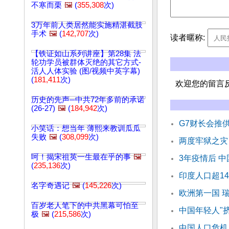
不寒而栗
🖼️
(
355,308
次)
3万年前人类居然能实施精湛截肢
手术
🖼️
(
142,707
次)
读者暱称:
【铁证如山系列讲座】第28集 法
轮功学员被群体灭绝的其它方式-
活人人体实验 (图/视频中英字幕)
(
181,411
次)
欢迎您的留言
历史的先声─中共72年多前的承诺
(26-27)
🖼️
(
184,942
次)
G7财长会推
小笑话：想当年 薄熙来教训瓜瓜
失败
🖼️
(
308,099
次)
两度牢狱之灾
呵！揭宋祖英一生最在乎的事
🖼️
3年疫情后 
(
235,136
次)
印度人口超1
名字奇遇记
🖼️
(
145,226
次)
欧洲第一国 
百岁老人笔下的中共黑幕可怕至
中国年轻人"
极
🖼️
(
215,586
次)
中国人口危机