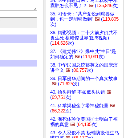
34. 医生目瞪口呆：马上就动手术
囊肿怎么不见了？
🖼️
(
135,846
次)
35. 习语录：“共产党说到就要做
到，也一定能够做到”
🖼️
(
119,805
次)
36. 精彩视频：二十大前夕倒共不
畏生死 横幅惊世界(图/6视频)
(
114,626
次)
37. 《建党伟业》爆中共“生日”是
如何确定的
🖼️
(
114,031
次)
38. 中华民国总统蔡英文的国庆演
讲全文
🖼️
(
86,757
次)
39. 日军侵华期间的一个真实故事
🖼️
(
71,625
次)
40. 抬头辩解 不如低头认错
🖼️
(
69,751
次)
41. 科学揭秘金字塔神秘能量
🖼️
(
66,322
次)
42. 濒死体验使美国护士明白了福
祸的真意
🖼️
(
64,135
次)
43. 令人忍俊不禁 极端防疫催生鸟
嘴口罩
🖼️
(
58,117
次)