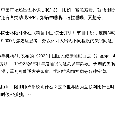
，中国市场还出现不少助眠产品，比如：褪黑素糖、智能睡眠
还有各类助眠APP，如蜗牛睡眠、考拉睡眠、冥想等。

院士林陆林曾在《科创中国•院士开讲》节目中说，疫情3年来，
9,000万焦虑症患者，数以亿计人出现不同程度的失眠问题。
等机构3月发布的《2022中国国民健康睡眠白皮书》显示，44%
以后，19至35岁青壮年是睡眠问题高发年龄段。长期的失
变慢，重则可能诱发失智症、忧郁症和精神病等各种疾病。

哄睡师、陪聊师兴起说明什么？这个世界因为互联网比什么时
何时候都孤独。△
ww.renminbao.com/rmb/articles/2022/10/27/75093.html