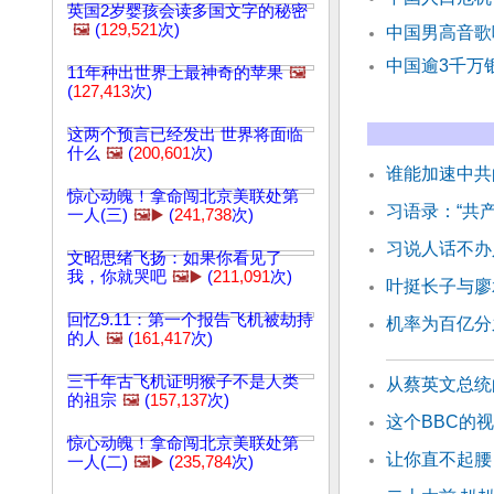
英国2岁婴孩会读多国文字的秘密
🖼️
(
129,521
次)
中国男高音歌
中国逾3千万
11年种出世界上最神奇的苹果
🖼️
(
127,413
次)
这两个预言已经发出 世界将面临
什么
🖼️
(
200,601
次)
谁能加速中共
惊心动魄！拿命闯北京美联处第
习语录：“共
一人(三)
🖼️▶️
(
241,738
次)
习说人话不办
文昭思绪飞扬：如果你看见了
我，你就哭吧
🖼️▶️
(
211,091
次)
叶挺长子与廖
回忆9.11：第一个报告飞机被劫持
机率为百亿分
的人
🖼️
(
161,417
次)
三千年古飞机证明猴子不是人类
从蔡英文总统
的祖宗
🖼️
(
157,137
次)
这个BBC的
惊心动魄！拿命闯北京美联处第
让你直不起腰
一人(二)
🖼️▶️
(
235,784
次)