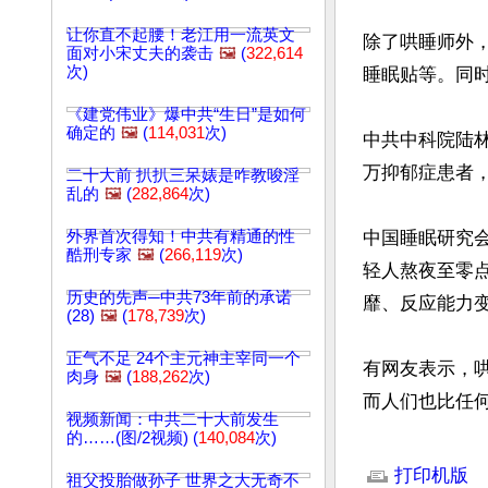
让你直不起腰！老江用一流英文
除了哄睡师外
面对小宋丈夫的袭击
🖼️
(
322,614
次)
睡眠贴等。同时
《建党伟业》爆中共“生日”是如何
确定的
🖼️
(
114,031
次)
中共中科院陆林
万抑郁症患者，
二十大前 扒扒三呆婊是咋教唆淫
乱的
🖼️
(
282,864
次)
外界首次得知！中共有精通的性
中国睡眠研究会
酷刑专家
🖼️
(
266,119
次)
轻人熬夜至零点
历史的先声─中共73年前的承诺
靡、反应能力
(28)
🖼️
(
178,739
次)
正气不足 24个主元神主宰同一个
有网友表示，
肉身
🖼️
(
188,262
次)
而人们也比任
视频新闻：中共二十大前发生
的……(图/2视频) (
140,084
次)
文章网址: http://w
打印机版
祖父投胎做孙子 世界之大无奇不