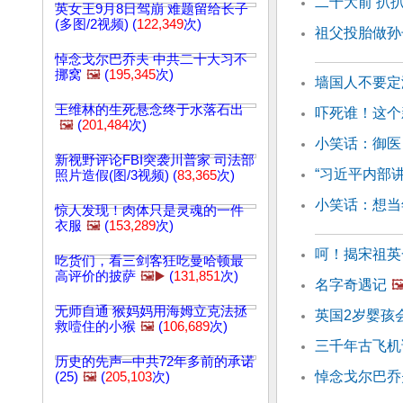
二十大前 扒
英女王9月8日驾崩 难题留给长子
(多图/2视频) (
122,349
次)
祖父投胎做孙
悼念戈尔巴乔夫 中共二十大习不
挪窝
🖼️
(
195,345
次)
墙国人不要定
王维林的生死悬念终于水落石出
吓死谁！这个
🖼️
(
201,484
次)
小笑话：御医
新视野评论FBI突袭川普家 司法部
“习近平内部讲
照片造假(图/3视频) (
83,365
次)
小笑话：想当
惊人发现！肉体只是灵魂的一件
衣服
🖼️
(
153,289
次)
呵！揭宋祖英
吃货们，看三剑客狂吃曼哈顿最
高评价的披萨
🖼️▶️
(
131,851
次)
名字奇遇记
🖼
无师自通 猴妈妈用海姆立克法拯
英国2岁婴孩
救噎住的小猴
🖼️
(
106,689
次)
三千年古飞机
历史的先声─中共72年多前的承诺
悼念戈尔巴乔
(25)
🖼️
(
205,103
次)