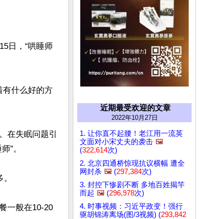
5日，“哄睡师
着有什么好的方
近期最受欢迎的文章
2022年10月27日
1. 让你直不起腰！老江用一流英
。在失眠问题引
文面对小宋丈夫的袭击
🖼️
”。

(
322,614
次)
2. 北京四通桥惊现抗议横幅 遭全
网封杀
🖼️
(
297,384
次)
。

3. 封控下惨剧不断 多地百姓揭竿
而起
🖼️
(
296,978
次)
4. 时事视频：习近平政变！强行
般在10-20
驱胡锦涛离场(图/3视频) (
293,842