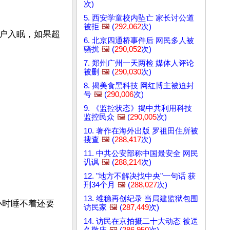
次)
5. 西安学童校内坠亡 家长讨公道
被拒
🖼️
(
292,062
次)
户入眠，如果超
6. 北京四通桥事件后 网民多人被
骚扰
🖼️
(
290,052
次)
7. 郑州广州一天两检 媒体人评论
被删
🖼️
(
290,030
次)
8. 揭美食黑科技 网红博主被迫封
号
🖼️
(
290,006
次)
9. 《监控状态》揭中共利用科技
监控民众
🖼️
(
290,005
次)
10. 著作在海外出版 罗祖田住所被
搜查
🖼️
(
288,417
次)
11. 中共公安部称中国最安全 网民
讥讽
🖼️
(
288,214
次)
12. "地方不解决找中央"一句话 获
刑34个月
🖼️
(
288,027
次)
13. 维稳再创纪录 当局建监狱包围
小时睡不着还要
访民家
🖼️
(
287,449
次)
14. 访民在京拍摄二十大动态 被送
久敬庄
🖼️
(
286,950
次)