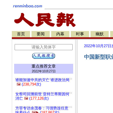
首页
要闻
内幕
时事
幽默
2022年10月27日
中国新型职业
重点推荐文章
2022年10月27日
谁能加速中共的灭亡 谁进政治局
🖼️
(
238,794
次)
女祭司回溯前世 亚特兰蒂斯因何
消亡
🖼️
(
177,126
次)
方菲专访余茂春：习强势连任意
味着什么
🖼️▶️
(
187,867
次)