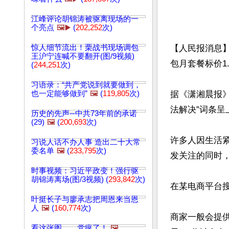
江峰评论胡锦涛被驱离现场的一
个亮点
🖼️▶️
(
202,252
次)
惊人细节流出！栗战书现场调包
【人民报消息】
王沪宁连喊不要翻开(图/9视频)
包月套餐标价1
(
244,251
次)
习语录：“共产党说到就要做到，
也一定能够做到”
🖼️
(
119,805
次)
据《潇湘晨报》
法解决”词条呈
历史的先声─中共73年前的承诺
(29)
🖼️
(
200,693
次)
许多人因生活
习说人话不办人事 造出二十大常
委名单
🖼️
(
233,795
次)
发关注的同时，
时事视频：习近平政变！强行驱
胡锦涛离场(图/3视频) (
293,842
次)
在某电商平台搜
叶挺长子与廖承志把周恩来当恩
人
🖼️
(
160,774
次)
商家一般会提供
看这张图……党疯了！
🖼️