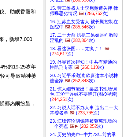
15. 劳工维权人士李翘楚遭关押 律
仪、助眠香熏和
师曝恶劣情况
🖼️
(
286,752
次)
16. 江苏血艾受害人 被长期控制在
医院中
🖼️
(
285,546
次)
17. 二十大前 扒扒三呆婊是咋教唆
新增7,000
淫乱的
🖼️
(
282,864
次)


18. 看这张图……党疯了！
🖼️
(
274,617
次)
19. 外界首次得知！中共有精通的
的19-25岁年
性酷刑专家
🖼️
(
266,119
次)
20. 习近平乐滋滋 欣喜这本小说株
眠轻可导致精神萎
连全家
🖼️
(
252,848
次)
21. 惊人细节流出！栗战书现场调
包 王沪宁连喊不要翻开(图/9视频)
(
244,251
次)
候都热闹纷呈，
22. 习说人话不办人事 造出二十大
常委名单
🖼️
(
233,795
次)
23. 江峰评论胡锦涛被驱离现场的
一个亮点
🖼️▶️
(
202,252
次)
24. 历史的先声─中共73年前的承