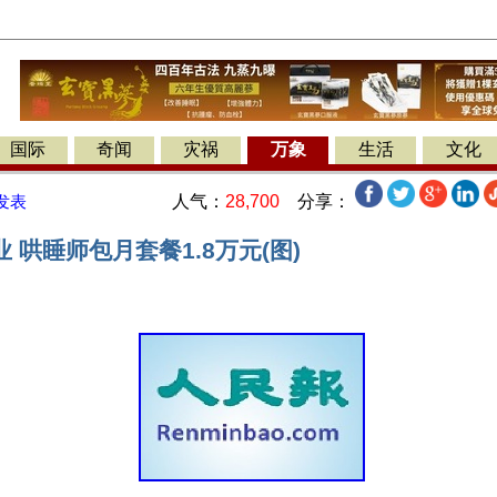
国际
奇闻
灾祸
万象
生活
文化
人气：
28,700
分享：
发表
 哄睡师包月套餐1.8万元(图)