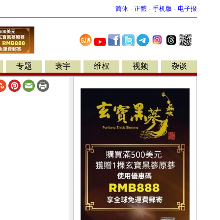
简体
-
正體
-
手机版
-
电子报
专题
寰宇
维权
视频
杂谈