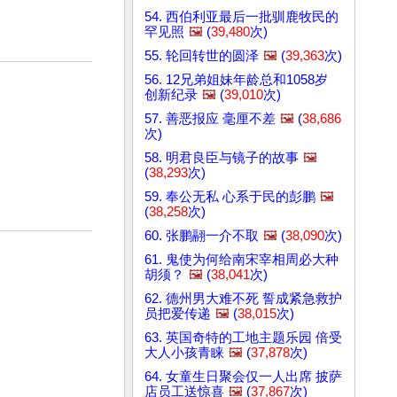
54. 西伯利亚最后一批驯鹿牧民的
罕见照
🖼️
(
39,480
次)
55. 轮回转世的圆泽
🖼️
(
39,363
次)
56. 12兄弟姐妹年龄总和1058岁
创新纪录
🖼️
(
39,010
次)
57. 善恶报应 毫厘不差
🖼️
(
38,686
次)
58. 明君良臣与镜子的故事
🖼️
(
38,293
次)
59. 奉公无私 心系于民的彭鹏
🖼️
(
38,258
次)
60. 张鹏翮一介不取
🖼️
(
38,090
次)
61. 鬼使为何给南宋宰相周必大种
胡须？
🖼️
(
38,041
次)
62. 德州男大难不死 誓成紧急救护
员把爱传递
🖼️
(
38,015
次)
63. 英国奇特的工地主题乐园 倍受
大人小孩青睐
🖼️
(
37,878
次)
64. 女童生日聚会仅一人出席 披萨
店员工送惊喜
🖼️
(
37,867
次)