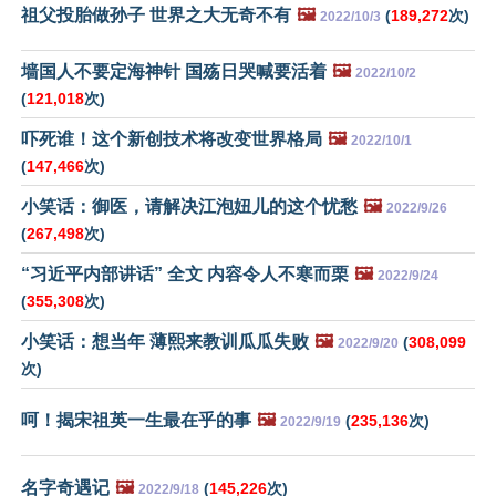
祖父投胎做孙子 世界之大无奇不有
🖼️
(
189,272
次)
2022/10/3
墙国人不要定海神针 国殇日哭喊要活着
🖼️
2022/10/2
(
121,018
次)
吓死谁！这个新创技术将改变世界格局
🖼️
2022/10/1
(
147,466
次)
小笑话：御医，请解决江泡妞儿的这个忧愁
🖼️
2022/9/26
(
267,498
次)
“习近平内部讲话” 全文 内容令人不寒而栗
🖼️
2022/9/24
(
355,308
次)
小笑话：想当年 薄熙来教训瓜瓜失败
🖼️
(
308,099
2022/9/20
次)
呵！揭宋祖英一生最在乎的事
🖼️
(
235,136
次)
2022/9/19
名字奇遇记
🖼️
(
145,226
次)
2022/9/18