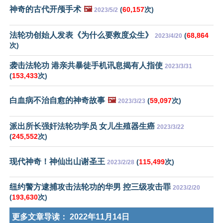
神奇的古代开颅手术
🖼️
(
60,157
次)
2023/5/2
法轮功创始人发表《为什么要救度众生》
(
68,864
2023/4/20
次)
袭击法轮功 港亲共暴徒手机讯息揭有人指使
2023/3/31
(
153,433
次)
白血病不治自愈的神奇故事
🖼️
(
59,097
次)
2023/3/23
派出所长强奸法轮功学员 女儿生殖器生癌
2023/3/22
(
245,552
次)
现代神奇！神仙出山谢圣王
(
115,499
次)
2023/2/28
纽约警方逮捕攻击法轮功的华男 控三级攻击罪
2023/2/20
(
193,630
次)
更多文章导读：
2022年11月14日