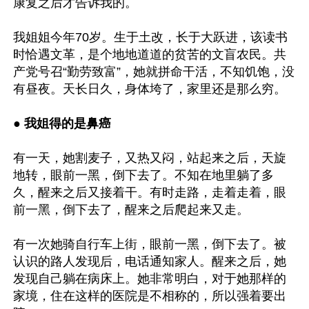
康复之后才告诉我的。

我姐姐今年70岁。生于土改，长于大跃进，该读书
时恰遇文革，是个地地道道的贫苦的文盲农民。共
产党号召“勤劳致富”，她就拼命干活，不知饥饱，没
有昼夜。天长日久，身体垮了，家里还是那么穷。

● 我姐得的是鼻癌
有一天，她割麦子，又热又闷，站起来之后，天旋
地转，眼前一黑，倒下去了。不知在地里躺了多
久，醒来之后又接着干。有时走路，走着走着，眼
前一黑，倒下去了，醒来之后爬起来又走。

有一次她骑自行车上街，眼前一黑，倒下去了。被
认识的路人发现后，电话通知家人。醒来之后，她
发现自己躺在病床上。她非常明白，对于她那样的
家境，住在这样的医院是不相称的，所以强着要出