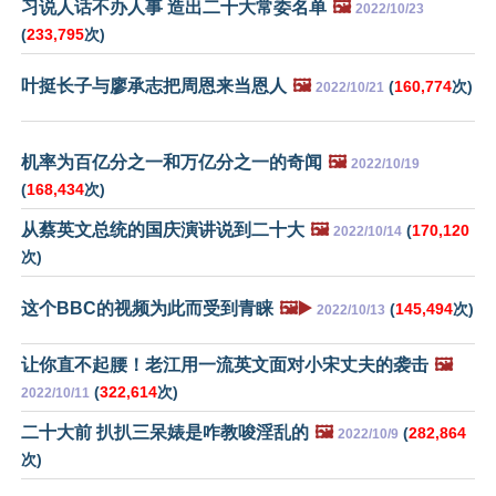
习说人话不办人事 造出二十大常委名单
🖼️
2022/10/23
(
233,795
次)
叶挺长子与廖承志把周恩来当恩人
🖼️
(
160,774
次)
2022/10/21
机率为百亿分之一和万亿分之一的奇闻
🖼️
2022/10/19
(
168,434
次)
从蔡英文总统的国庆演讲说到二十大
🖼️
(
170,120
2022/10/14
次)
这个BBC的视频为此而受到青睐
🖼️▶️
(
145,494
次)
2022/10/13
让你直不起腰！老江用一流英文面对小宋丈夫的袭击
🖼️
(
322,614
次)
2022/10/11
二十大前 扒扒三呆婊是咋教唆淫乱的
🖼️
(
282,864
2022/10/9
次)