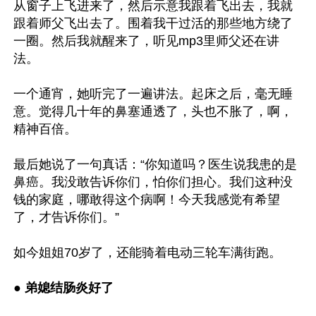
从窗子上飞进来了，然后示意我跟着飞出去，我就
跟着师父飞出去了。围着我干过活的那些地方绕了
一圈。然后我就醒来了，听见mp3里师父还在讲
法。

一个通宵，她听完了一遍讲法。起床之后，毫无睡
意。觉得几十年的鼻塞通透了，头也不胀了，啊，
精神百倍。

最后她说了一句真话：“你知道吗？医生说我患的是
鼻癌。我没敢告诉你们，怕你们担心。我们这种没
钱的家庭，哪敢得这个病啊！今天我感觉有希望
了，才告诉你们。”

如今姐姐70岁了，还能骑着电动三轮车满街跑。

● 弟媳结肠炎好了