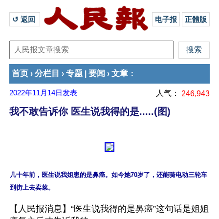
↺ 返回 
电子报
正體版
首页
分栏目
专题
要闻
文章
›
›
|
›
：
2022年11月14日
发表
人气：
246,943
我不敢告诉你 医生说我得的是.....(图)
几十年前，医生说我姐患的是鼻癌。如今她70岁了，还能骑电动三轮车
【人民报消息】“医生说我得的是鼻癌”这句话是姐姐