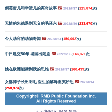
倒霉蛋儿和幸运儿的离奇故事
🖼️
(
125,874
次)
2022/8/27
无情的朱德遇到无义的毛泽东
🖼️
(
233,670
次)
2022/8/26
令人动容的动物奇闻
🖼️
(
150,092
次)
2022/8/23
中日建交50年 墙国出闹剧
🖼️
(
146,871
次)
2022/8/19
她在欧洲能读到我的思维
🖼️
(
160,439
次)
2022/8/17
女婴脖子长出羽毛 医生的解释匪夷所思
🖼️
2022/8/14
(
258,974
次)
Copyright© RMB Public Foundation Inc.
All Rights Reserved
人民报网站服务条款