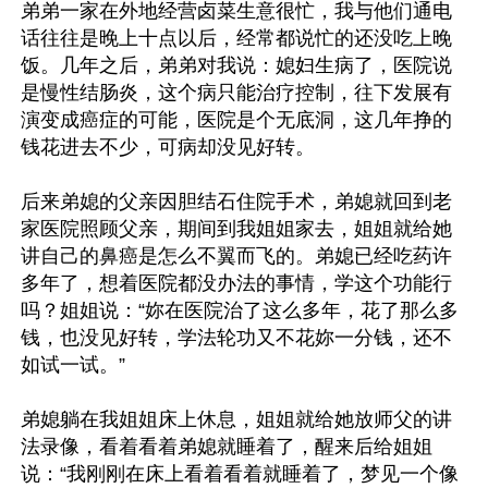
弟弟一家在外地经营卤菜生意很忙，我与他们通电
话往往是晚上十点以后，经常都说忙的还没吃上晚
饭。几年之后，弟弟对我说：媳妇生病了，医院说
是慢性结肠炎，这个病只能治疗控制，往下发展有
演变成癌症的可能，医院是个无底洞，这几年挣的
钱花进去不少，可病却没见好转。

后来弟媳的父亲因胆结石住院手术，弟媳就回到老
家医院照顾父亲，期间到我姐姐家去，姐姐就给她
讲自己的鼻癌是怎么不翼而飞的。弟媳已经吃药许
多年了，想着医院都没办法的事情，学这个功能行
吗？姐姐说：“妳在医院治了这么多年，花了那么多
钱，也没见好转，学法轮功又不花妳一分钱，还不
如试一试。”

弟媳躺在我姐姐床上休息，姐姐就给她放师父的讲
法录像，看着看着弟媳就睡着了，醒来后给姐姐
说：“我刚刚在床上看着看着就睡着了，梦见一个像