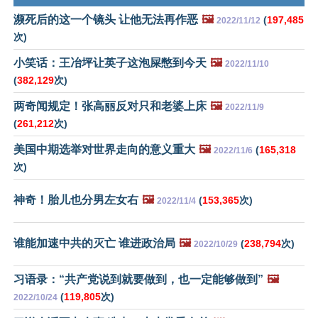
濒死后的这一个镜头 让他无法再作恶
🖼️
(
197,485
2022/11/12
次)
小笑话：王冶坪让英子这泡屎憋到今天
🖼️
2022/11/10
(
382,129
次)
两奇闻规定！张高丽反对只和老婆上床
🖼️
2022/11/9
(
261,212
次)
美国中期选举对世界走向的意义重大
🖼️
(
165,318
2022/11/6
次)
神奇！胎儿也分男左女右
🖼️
(
153,365
次)
2022/11/4
谁能加速中共的灭亡 谁进政治局
🖼️
(
238,794
次)
2022/10/29
习语录：“共产党说到就要做到，也一定能够做到”
🖼️
(
119,805
次)
2022/10/24