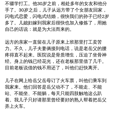
不辍学打工。他30岁之前，相处多年的女友和他分
手了。30岁之后，儿子从远方带了个女朋友回家，
闪电式恋爱，闪电式结婚，很快我们的孙子已经2岁
多了。儿媳妇嫁到我家后很快也加入修炼了，用她
自己的话说：就是为大法而来的。

远方的亲家一直留在儿子原来上班那里打工卖苦
力。不久，儿子夫妻俩接到电话，说是老岳父的腰
疼得直不起来。医院说是骨质增生，压迫了坐骨神
经。身上的钱已经花光，还在老板那里借了几千。
目前老板说借的钱不用还了，叫他们赶快离开。

儿子在网上给岳父岳母订了火车票，叫他们乘车到
我家来。他们回答是岳父动不了，不能走、不能
站、不能坐、不能躺，每天只能四肢触地这么趴
着。我儿子只好请那里曾经要好的熟人帮着把岳父
弄上火车。
