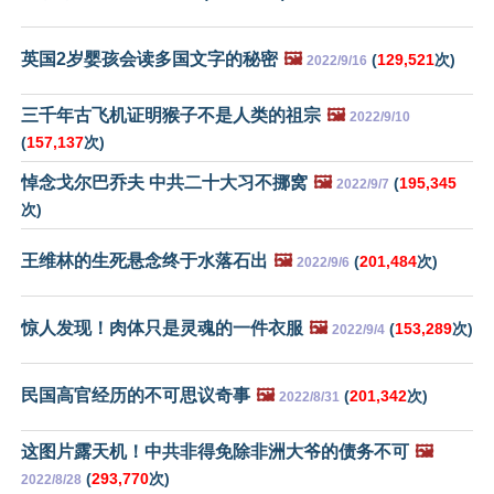
英国2岁婴孩会读多国文字的秘密
🖼️
(
129,521
次)
2022/9/16
三千年古飞机证明猴子不是人类的祖宗
🖼️
2022/9/10
(
157,137
次)
悼念戈尔巴乔夫 中共二十大习不挪窝
🖼️
(
195,345
2022/9/7
次)
王维林的生死悬念终于水落石出
🖼️
(
201,484
次)
2022/9/6
惊人发现！肉体只是灵魂的一件衣服
🖼️
(
153,289
次)
2022/9/4
民国高官经历的不可思议奇事
🖼️
(
201,342
次)
2022/8/31
这图片露天机！中共非得免除非洲大爷的债务不可
🖼️
(
293,770
次)
2022/8/28