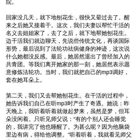
院。

回家没几天，就下地刨花生，很快又晕过去了。醒
来之后她又接着干。这次，我们夫妻以帮忙干活的
名义去姐姐家了，去了之后，就下地帮她刨花生。
边干活我们就边聊天，先说些传统文化，再谈国际
形势，最后说到了法轮功祛病健身的神迹，这次说
什么她都没反感。最后，她居然退出了曾经加入的
共青团。等我们离开她家的那一刻，她居然表示愿
意修炼法轮功。当时，我们就把自己的mp3调好，
套在她耳朵上。

第二天，我们又去帮她刨花生。在干活的过程中，
她告诉我们自己在听mp3时产生了奇遇。她说：昨
天晚上，我听着听着就做起梦来，虽然是梦，但耳
朵没闲着。只听见师父说：“有的个别人还会睡觉
的，我讲完了他也睡醒了。为甚么呢？因为他脑袋
里边有病，得给他调整。”听着听着，我就看见师父