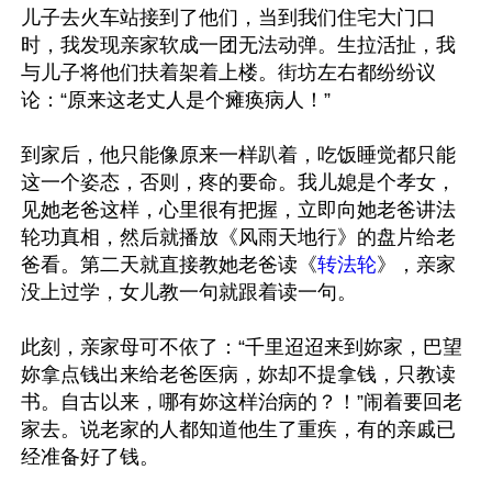
儿子去火车站接到了他们，当到我们住宅大门口
时，我发现亲家软成一团无法动弹。生拉活扯，我
与儿子将他们扶着架着上楼。街坊左右都纷纷议
论：“原来这老丈人是个瘫痪病人！”

到家后，他只能像原来一样趴着，吃饭睡觉都只能
这一个姿态，否则，疼的要命。我儿媳是个孝女，
见她老爸这样，心里很有把握，立即向她老爸讲法
轮功真相，然后就播放《风雨天地行》的盘片给老
爸看。第二天就直接教她老爸读《
转法轮
》，亲家
没上过学，女儿教一句就跟着读一句。

此刻，亲家母可不依了：“千里迢迢来到妳家，巴望
妳拿点钱出来给老爸医病，妳却不提拿钱，只教读
书。自古以来，哪有妳这样治病的？！”闹着要回老
家去。说老家的人都知道他生了重疾，有的亲戚已
经准备好了钱。
