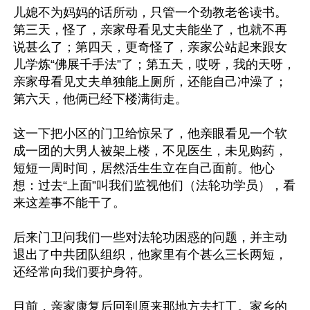
儿媳不为妈妈的话所动，只管一个劲教老爸读书。
第三天，怪了，亲家母看见丈夫能坐了，也就不再
说甚么了；第四天，更奇怪了，亲家公站起来跟女
儿学炼“佛展千手法”了；第五天，哎呀，我的天呀，
亲家母看见丈夫单独能上厕所，还能自己冲澡了；
第六天，他俩已经下楼满街走。

这一下把小区的门卫给惊呆了，他亲眼看见一个软
成一团的大男人被架上楼，不见医生，未见购药，
短短一周时间，居然活生生立在自己面前。他心
想：过去“上面”叫我们监视他们（法轮功学员），看
来这差事不能干了。

后来门卫问我们一些对法轮功困惑的问题，并主动
退出了中共团队组织，他家里有个甚么三长两短，
还经常向我们要护身符。

目前，亲家康复后回到原来那地方去打工。家乡的