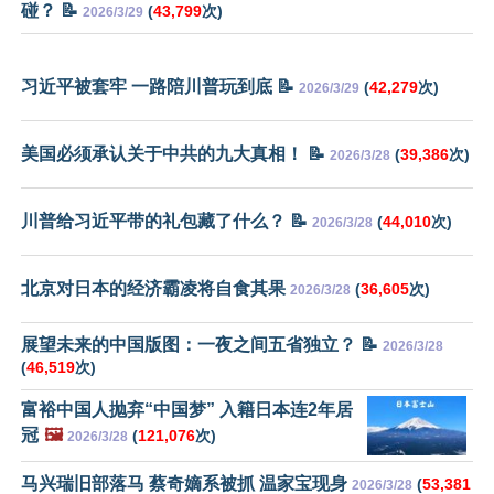
碰？ 📝
(
43,799
次)
2026/3/29
习近平被套牢 一路陪川普玩到底 📝
(
42,279
次)
2026/3/29
美国必须承认关于中共的九大真相！ 📝
(
39,386
次)
2026/3/28
川普给习近平带的礼包藏了什么？ 📝
(
44,010
次)
2026/3/28
北京对日本的经济霸凌将自食其果
(
36,605
次)
2026/3/28
展望未来的中国版图：一夜之间五省独立？ 📝
2026/3/28
(
46,519
次)
富裕中国人抛弃“中国梦” 入籍日本连2年居
冠
🖼️
(
121,076
次)
2026/3/28
马兴瑞旧部落马 蔡奇嫡系被抓 温家宝现身
(
53,381
2026/3/28