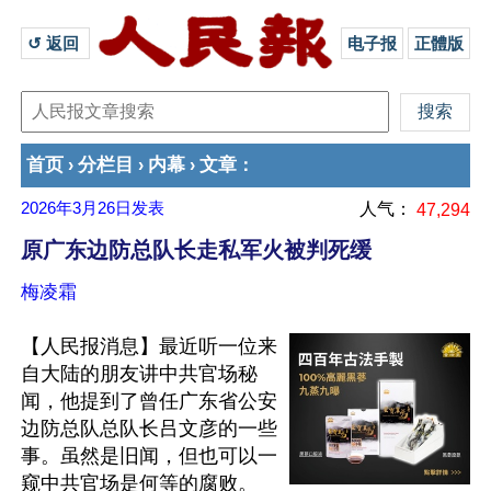
↺ 返回 
电子报
正體版
首页
分栏目
内幕
文章
›
›
›
：
2026年3月26日
发表
人气：
47,294
原广东边防总队长走私军火被判死缓
梅凌霜
【人民报消息】最近听一位来
自大陆的朋友讲中共官场秘
闻，他提到了曾任广东省公安
边防总队总队长吕文彦的一些
事。虽然是旧闻，但也可以一
窥中共官场是何等的腐败。
