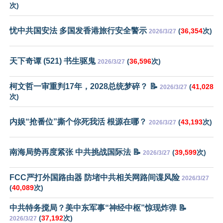
次)
忧中共国安法 多国发香港旅行安全警示
(
36,354
次)
2026/3/27
天下奇谭 (521) 书生驱鬼
(
36,596
次)
2026/3/27
柯文哲一审重判17年，2028总统梦碎？ 📝
(
41,028
2026/3/27
次)
内娱“抢番位”撕个你死我活 根源在哪？
(
43,193
次)
2026/3/27
南海局势再度紧张 中共挑战国际法 📝
(
39,599
次)
2026/3/27
FCC严打外国路由器 防堵中共相关网路间谍风险
2026/3/27
(
40,089
次)
中共特务搅局？美中东军事“神经中枢”惊现炸弹 📝
(
37,192
次)
2026/3/27