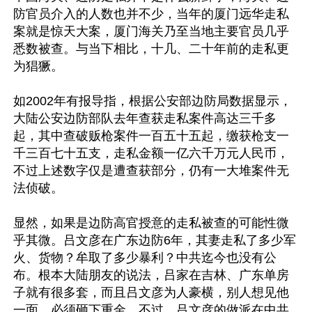
防官员介入的人数也并不少，当年的厦门远华走私
案就是惊天大案，厦门海关乃至当地主要官员几乎
悉数被查。与当下相比，十几、二十年前的走私更
为猖獗。

如2002年有报导指，根据公安部边防局数据显示，
大陆公安边防部队去年查获走私案件高达三千多
起，其中查破贩枪案件一百五十五起，缴获枪支一
千三百七十五支，走私金额一亿六千万元人民币，
不过上述数字仅是遭查获部分，仍有一大堆案件无
法侦破。

显然，如果是边防高官授意的走私被查的可能性微
乎其微。吕文彦在广东边防6年，其妻走私了多少军
火、货物？牟取了多少暴利？中共迄今也没有公
布。根本大陆朋友的说法，吕家在吉林、广东单房
子就有很多套，而且吕文彦为人豪横，别人想见他
一面，必须砸下重金。不过，吕文彦的做派在中共