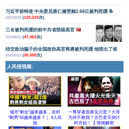
习近平前特使 中央委员唐仁健受贿2.68亿被判死缓 📝
(
120,224
次)
2025/9/29
三名被判死缓的前中共省部级高官
🖼️
(
47,463
次)
2025/8/31
结交政治骗子的全国政协高官韩勇被判死缓 他咬出了谁
(
30,000
次)
2025/5/21
人民报视频:
城市“剩女”越来越多，农村
一尊穿著底裤见川普？大哥
“剩男”却越来越多？｜ #人民
为何不救我？古巴变天倒计
报
时开始！【 禁闻解密