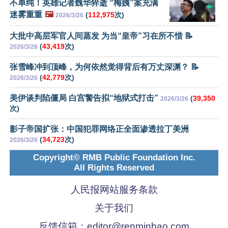
不单纯！英雄记者魏华猝逝 “梅姨”案充满
迷雾重重
🖼️
(
112,975
次)
2026/3/26
大批中高层军官人间蒸发 为当“皇帝”习在所不惜 📝
(
43,419
次)
2026/3/26
张雪峰冲到顶峰，为何依然觉得背后有万丈深渊？ 📝
(
42,779
次)
2026/3/26
美伊谈判陷僵局 白宫警告拟“地狱式打击”
(
39,350
2026/3/26
次)
影子帝国扩张：中国犯罪网络正全面渗透拉丁美洲
(
34,723
次)
2026/3/26
Copyright© RMB Public Foundation Inc.
All Rights Reserved
人民报网站服务条款
关于我们
反馈信箱：
editor@renminbao.com