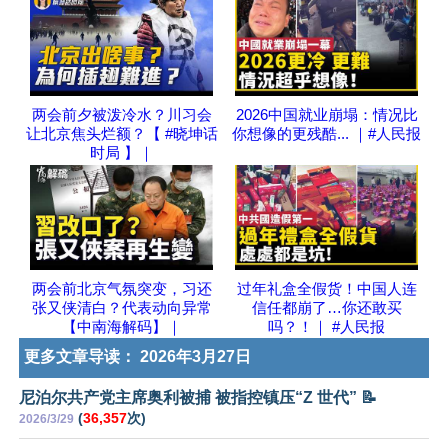
两会前夕被泼冷水？川习会
2026中国就业崩塌：情况比
让北京焦头烂额？【 #晓坤话
你想像的更残酷... ｜#人民报
时局 】｜
两会前北京气氛突变，习还
过年礼盒全假货！中国人连
张又侠清白？代表动向异常
信任都崩了…你还敢买
【中南海解码】｜
吗？！｜ #人民报
更多文章导读：
2026年3月27日
尼泊尔共产党主席奥利被捕 被指控镇压“Z 世代” 📝
(
36,357
次)
2026/3/29