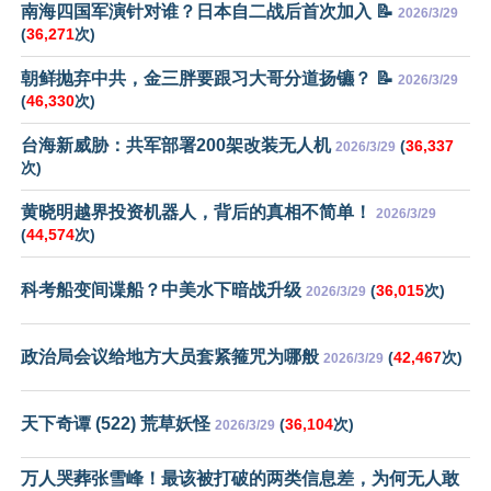
南海四国军演针对谁？日本自二战后首次加入 📝
2026/3/29
(
36,271
次)
朝鲜抛弃中共，金三胖要跟习大哥分道扬镳？ 📝
2026/3/29
(
46,330
次)
台海新威胁：共军部署200架改装无人机
(
36,337
2026/3/29
次)
黄晓明越界投资机器人，背后的真相不简单！
2026/3/29
(
44,574
次)
科考船变间谍船？中美水下暗战升级
(
36,015
次)
2026/3/29
政治局会议给地方大员套紧箍咒为哪般
(
42,467
次)
2026/3/29
天下奇谭 (522) 荒草妖怪
(
36,104
次)
2026/3/29
万人哭葬张雪峰！最该被打破的两类信息差，为何无人敢