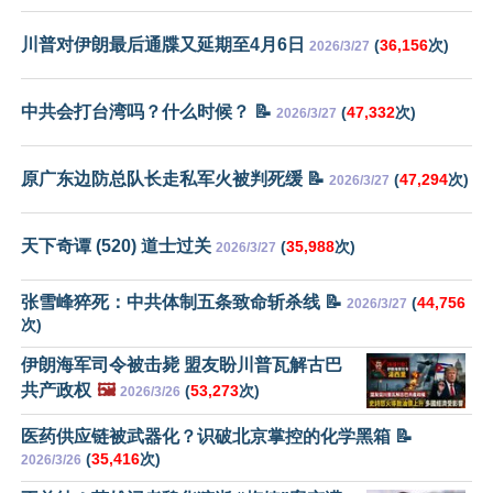
川普对伊朗最后通牒又延期至4月6日
(
36,156
次)
2026/3/27
中共会打台湾吗？什么时候？ 📝
(
47,332
次)
2026/3/27
原广东边防总队长走私军火被判死缓 📝
(
47,294
次)
2026/3/27
天下奇谭 (520) 道士过关
(
35,988
次)
2026/3/27
张雪峰猝死：中共体制五条致命斩杀线 📝
(
44,756
2026/3/27
次)
伊朗海军司令被击毙 盟友盼川普瓦解古巴
共产政权
🖼️
(
53,273
次)
2026/3/26
医药供应链被武器化？识破北京掌控的化学黑箱 📝
(
35,416
次)
2026/3/26