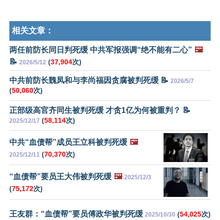
相关文章：
两任前防长同日判死缓 中共军报强调“绝不能有二心”
🖼️
📝
(
37,904
次)
2026/5/12
中共前防长魏凤和与李尚福因贪腐被判死缓 📝
2026/5/7
(
50,060
次)
正部级高官齐同生被判死缓 才贪1亿为何被重判？ 📝
(
58,114
次)
2025/12/17
中共“血债帮”成员王立科被判死缓
🖼️
(
70,370
次)
2025/12/11
“血债帮”要员王大伟被判死缓
🖼️
2025/12/3
(
75,172
次)
王友群：“血债帮”要员傅政华被判死缓
(
54,025
次)
2025/10/30