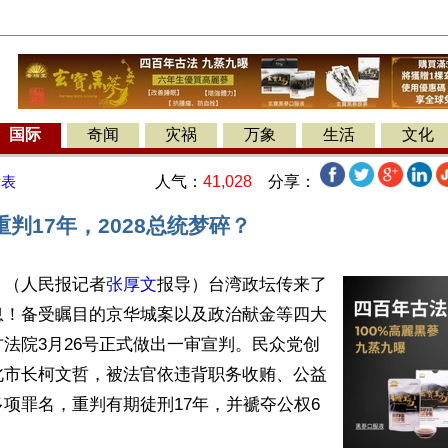
国际
奇闻
灾祸
万象
生活
文化
人气：
41,028
分享：
发表
判17年，2028总统梦碎？
】（人民报记者
张厚文
报导）台湾政坛传来了
息！备受瞩目的京华城案以及政治献金等四大
法院3月26号正式做出一审宣判。民众党创
北市长柯文哲，被法官依违背职务收贿、公益
项罪名，重判有期徒刑17年，并褫夺公权6