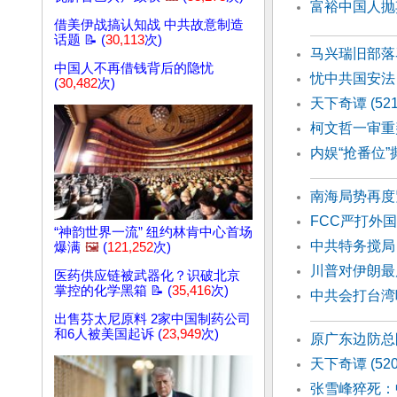
富裕中国人抛
借美伊战搞认知战 中共故意制造
话题 📝 (
30,113
次)
马兴瑞旧部落
中国人不再借钱背后的隐忧
忧中共国安法
(
30,482
次)
天下奇谭 (52
柯文哲一审重
内娱“抢番位
南海局势再度
FCC严打外
“神韵世界一流” 纽约林肯中心首场
中共特务搅局
爆满
🖼️
(
121,252
次)
川普对伊朗最
医药供应链被武器化？识破北京
掌控的化学黑箱 📝 (
35,416
次)
中共会打台湾
出售芬太尼原料 2家中国制药公司
和6人被美国起诉 (
23,949
次)
原广东边防总
天下奇谭 (52
张雪峰猝死：