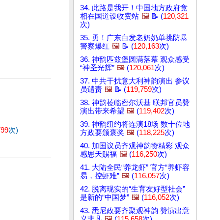
34. 此路是我开！中国地方政府竞
相在国道设收费站
🖼️
📝 (
120,321
次)
35. 勇！广东白发老奶奶单挑防暴
警察爆红
🖼️
📝 (
120,163
次)
36. 神韵匹兹堡圆满落幕 观众感受
“神圣光辉”
🖼️
(
120,061
次)
37. 中共干扰意大利神韵演出 参议
员谴责
🖼️
📝 (
119,759
次)
38. 神韵莅临密尔沃基 联邦官员赞
演出带来希望
🖼️
(
119,402
次)
39. 神韵纽约将连演18场 数十位地
799
次)
方政要颁褒奖
🖼️
(
118,225
次)
40. 加国议员齐观神韵赞精彩 观众
感恩天赐福
🖼️
(
116,250
次)
41. 大陆全民“养龙虾” 官方“养虾容
易，控虾难”
🖼️
(
116,057
次)
42. 脱离现实的“生育友好型社会”
是新的“中国梦”
🖼️
(
116,052
次)
43. 悉尼政要齐聚观神韵 赞演出意
义非凡
🖼️
(
115,658
次)