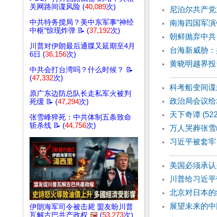
关网路间谍风险 (
40,089
次)
尼泊尔共产党主
中共特务搅局？美中东军事“神经
南海四国军演
中枢”惊现炸弹 📝 (
37,192
次)
朝鲜抛弃中共
川普对伊朗最后通牒又延期至4月
台海新威胁：
6日 (
36,156
次)
黄晓明越界投
中共会打台湾吗？什么时候？ 📝
(
47,332
次)
科考船变间谍
原广东边防总队长走私军火被判
政治局会议给
死缓 📝 (
47,294
次)
天下奇谭 (52
张雪峰猝死：中共体制五条致命
斩杀线 📝 (
44,756
次)
万人哭葬张雪
习近平被套牢
美国必须承认
川普给习近平
北京对日本的
展望未来的中
伊朗海军司令被击毙 盟友盼川普
瓦解古巴共产政权
🖼️
(
53,273
次)