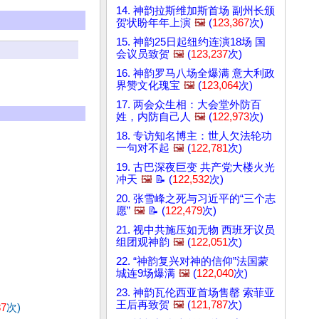
14. 神韵拉斯维加斯首场 副州长颁
贺状盼年年上演
🖼️
(
123,367
次)
15. 神韵25日起纽约连演18场 国
会议员致贺
🖼️
(
123,237
次)
16. 神韵罗马八场全爆满 意大利政
界赞文化瑰宝
🖼️
(
123,064
次)
17. 两会众生相：大会堂外防百
姓，内防自己人
🖼️
(
122,973
次)
18. 专访知名博主：世人欠法轮功
一句对不起
🖼️
(
122,781
次)
19. 古巴深夜巨变 共产党大楼火光
冲天
🖼️
📝 (
122,532
次)
20. 张雪峰之死与习近平的“三个志
愿”
🖼️
📝 (
122,479
次)
21. 视中共施压如无物 西班牙议员
组团观神韵
🖼️
(
122,051
次)
22. “神韵复兴对神的信仰”法国蒙
城连9场爆满
🖼️
(
122,040
次)
23. 神韵瓦伦西亚首场售罄 索菲亚
王后再致贺
🖼️
(
121,787
次)
87
次)