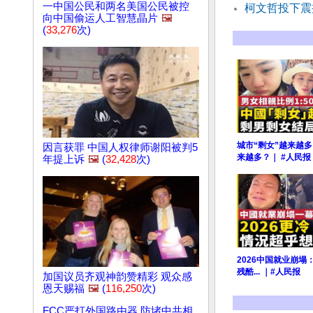
一中国公民和两名美国公民被控
柯文哲投下震
向中国偷运人工智慧晶片
🖼️
(
33,276
次)
城市“剩女”越来越多
因言获罪 中国人权律师谢阳被判5
来越多？｜ #人民报
年提上诉
🖼️
(
32,428
次)
2026中国就业崩
残酷... ｜#人民报
加国议员齐观神韵赞精彩 观众感
恩天赐福
🖼️
(
116,250
次)
FCC严打外国路由器 防堵中共相