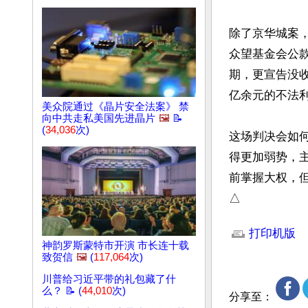
除了京华城案，
众望基金会公款
期，更宣告没收
亿余元的不法利
美众院通过《晶片安全法案》 禁
向中共走私美国先进晶片
🖼️
📝
(
34,036
次)
这场判决会如
得更加弱势，
前掌握大权，但
△
文章网址: http://w
打印机版
神韵罗斯蒙特市开演 市长连十载
致贺信
🖼️
(
117,064
次)
川普给习近平带的礼包藏了什
么？ 📝 (
44,010
次)
分享至：