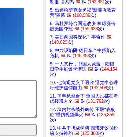
制度 引共鸣
🖼️
📝 (
193,931
次)
5. 出逃哈萨克女勇揭“新疆再教育
营”黑幕
🖼️
(
188,988
次)
6. 马杜罗垮台国运改变 棒球赛击
败美国夺冠
🖼️
(
155,633
次)
7. 美日两国将深化军事合作
🖼️
(
149,029
次)
8. 中共设陷阱 德日车企中招陷入
危机
🖼️
📝 (
146,453
次)
9. 一人恶行，中国人蒙羞：陆留
日学生刷爆卡潜逃
🖼️
📝 (
144,154
次)
10. 七旬退党义工遇袭 退党中心呼
吁维护信仰自由
🖼️
(
142,509
次)
11. 习罕见坐台下 全国人民都在考
虑接班人？
🖼️
📝 (
131,782
次)
12. 墙内封杀墙外疯传 王毅“战狼
腔”模仿视频爆火
🖼️
📝 (
125,859
次)
13. 中共干扰成笑柄 西班牙议员纷
纷支持神韵
🖼️
(
125,300
次)