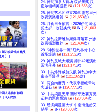
24. 神韵加拿大首场 议员褒奖 汉
密尔顿精英盛赞
🖼️
(
121,655
次)
25. 神韵艺术团成立20年 密苏里州
政要褒奖道贺
🖼️
(
121,653
次)
26. 月食日食预言：2026伊朗国运
犯太岁、改朝换代
🖼️
📝 (
121,603
次)
27. 神韵拉斯维加斯爆满落幕 州参
议员强烈推荐
🖼️
(
121,434
次)
28. “神韵世界一流” 纽约林肯中心
？川习会让北京焦头
首场爆满
🖼️
(
121,252
次)
时局 】｜
29. 神韵艾城大爆满 德州42场演出
圆满落幕
🖼️
(
121,175
次)
30. 中共炸弹威胁失败 神韵加拿大
密市再爆满
🖼️
(
121,165
次)
31. 两会肉麻秀：代表幸福眩晕与
忠诚石
🖼️
📝 (
120,999
次)
中国人连信任都崩
32. 中共捣乱无果 西班牙政要齐见
｜ #人民报
证神韵票房爆满
🖼️
(
120,984
次)
33. 经济问题画大饼 中南海焦虑又
躺平
🖼️
📝 (
120,690
次)