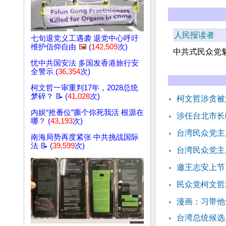
人民报读者
七旬退党义工遇袭 退党中心呼吁
维护信仰自由
🖼️
(
142,509
次)
中共式民众党
忧中共国安法 多国发香港旅行安
全警示 (
36,354
次)
柯文哲一审重判17年，2028总统
梦碎？ 📝 (
41,028
次)
柯文哲涉贪被
内娱“抢番位”撕个你死我活 根源在
涉任台北市长
哪？ (
43,193
次)
台湾民众党主
南海局势再度紧张 中共挑战国际
法 📝 (
39,599
次)
台湾民众党主
邀王志安上节
民众党柯文哲
漫画：习带他
台湾总统候选