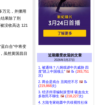
 多万元，并挪用
决结果除了刑
收高达 121 
蓝白合”中将变
，虽然黄国昌目
近期最受欢迎的文章
2026年3月27日
1. 被通缉？八炯戏谑中共威胁 四
度“踏上中国领土”
🖼️
📝 (
283,751
次)
2. 两会是戏台 丑闻挖不尽
🖼️
📝
(
219,868
次)
3. 经济停滞编制滚雪球 吸血虫太
多致民不聊生
🖼️
(
218,227
次)
4. 大陆专家砲轰中共歧视性社保