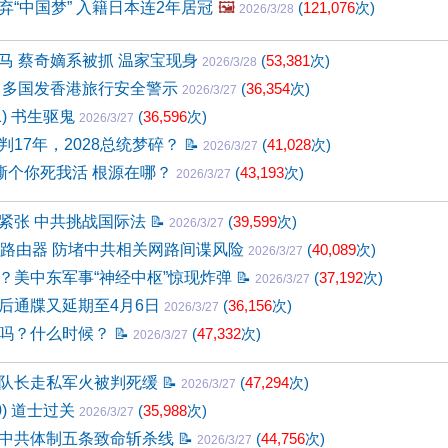
弃“中国梦” 入籍日本连2年居冠
🖼️
(
121,076
次)
2026/3/28
马 蔡奇嫡系被抓 温家宝现身
(
53,381
次)
2026/3/28
 多国发香港旅行安全警示
(
36,354
次)
2026/3/27
1) 书生驱鬼
(
36,596
次)
2026/3/27
判17年，2028总统梦碎？
📝
(
41,028
次)
2026/3/27
”撕个你死我活 根源在哪？
(
43,193
次)
2026/3/27
紧张 中共挑战国际法
📝
(
39,599
次)
2026/3/27
国路由器 防堵中共相关网路间谍风险
(
40,089
次)
2026/3/27
？美中东军事“神经中枢”惊现炸弹
📝
(
37,192
次)
2026/3/27
后通牒又延期至4月6日
(
36,156
次)
2026/3/27
吗？什么时候？
📝
(
47,332
次)
2026/3/27
队长走私军火被判死缓
📝
(
47,294
次)
2026/3/27
0) 道士过关
(
35,988
次)
2026/3/27
中共体制五条致命斩杀线
📝
(
44,756
次)
2026/3/27