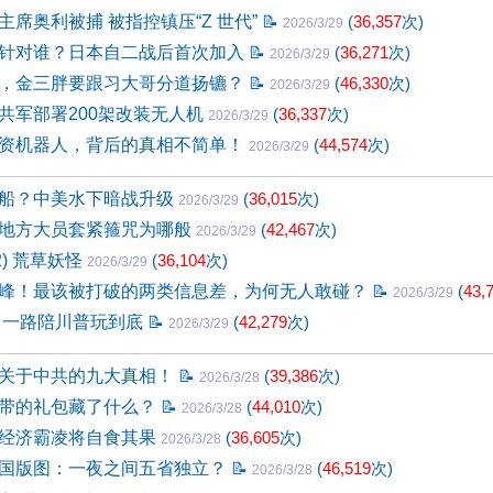
席奥利被捕 被指控镇压“Z 世代”
📝
(
36,357
次)
2026/3/29
针对谁？日本自二战后首次加入
📝
(
36,271
次)
2026/3/29
，金三胖要跟习大哥分道扬镳？
📝
(
46,330
次)
2026/3/29
共军部署200架改装无人机
(
36,337
次)
2026/3/29
资机器人，背后的真相不简单！
(
44,574
次)
2026/3/29
船？中美水下暗战升级
(
36,015
次)
2026/3/29
地方大员套紧箍咒为哪般
(
42,467
次)
2026/3/29
2) 荒草妖怪
(
36,104
次)
2026/3/29
峰！最该被打破的两类信息差，为何无人敢碰？
📝
(
43,
2026/3/29
 一路陪川普玩到底
📝
(
42,279
次)
2026/3/29
关于中共的九大真相！
📝
(
39,386
次)
2026/3/28
带的礼包藏了什么？
📝
(
44,010
次)
2026/3/28
经济霸凌将自食其果
(
36,605
次)
2026/3/28
国版图：一夜之间五省独立？
📝
(
46,519
次)
2026/3/28