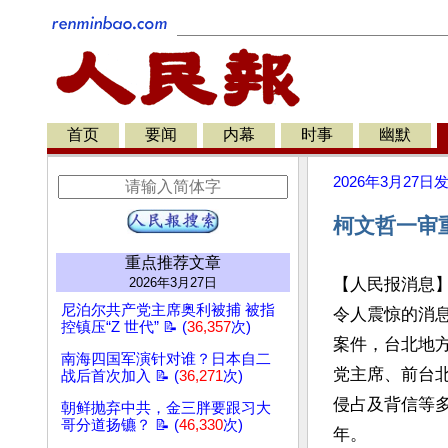
首页
要闻
内幕
时事
幽默
2026年3月27日
柯文哲一审重
重点推荐文章
2026年3月27日
【人民报消息
尼泊尔共产党主席奥利被捕 被指
令人震惊的消
控镇压“Z 世代” 📝 (
36,357
次)
案件，台北地方
南海四国军演针对谁？日本自二
党主席、前台
战后首次加入 📝 (
36,271
次)
侵占及背信等多
朝鲜抛弃中共，金三胖要跟习大
哥分道扬镳？ 📝 (
46,330
次)
年。
