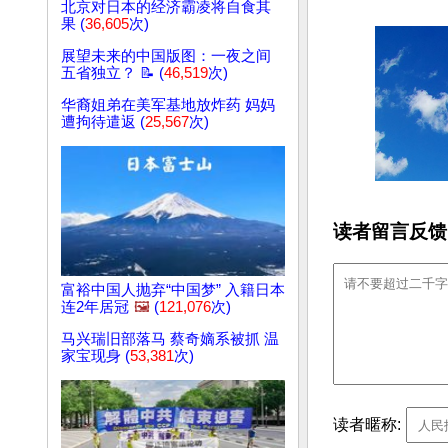
北京对日本的经济霸凌将自食其
果 (
36,605
次)
展望未来的中国版图：一夜之间
五省独立？ 📝 (
46,519
次)
华裔姐弟在美军基地放炸药 妈妈
遭拘待遣返 (
25,567
次)
读者留言反馈
富裕中国人抛弃“中国梦” 入籍日本
连2年居冠
🖼️
(
121,076
次)
马兴瑞旧部落马 蔡奇嫡系被抓 温
家宝现身 (
53,381
次)
读者暱称: