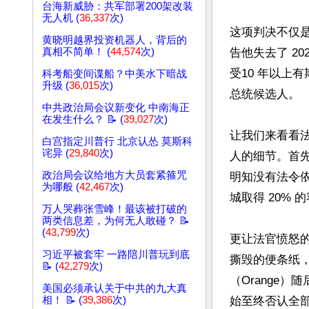
台海新威胁：共军部署200架改装
无人机 (
36,337
次)
这项判决不仅
黄晓明越界投资机器人，背后的
真相不简单！ (
44,574
次)
告他失去了 2
受10 年以上
科考船变间谍船？中美水下暗战
升级 (
36,015
次)
总统候选人。

中共政治局会议新变化 中南海正
在发生什么？ 📝 (
39,027
次)
让我们来看看
白宫指定川普行 北京认怂 莫斯科
诧异 (
29,840
次)
人的细节。首先
政治局会议给地方大员套紧箍咒
明知没有法令依
为哪般 (
42,467
次)
城取得 20%
万人哭葬张雪峰！最该被打破的
两类信息差，为何无人敢碰？ 📝
(
43,799
次)
更让法官愤怒
习近平被套牢 一路陪川普玩到底
撕毁的便条纸，
📝 (
42,279
次)
（Orange
美国必须承认关于中共的九大真
相！ 📝 (
39,386
次)
始至终否认全