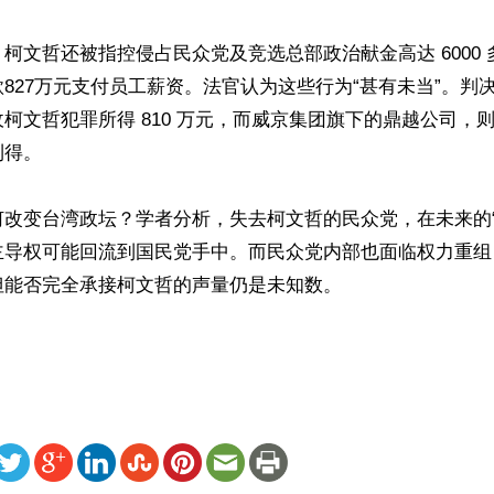
柯文哲还被指控侵占民众党及竞选总部政治献金高达 6000
827万元支付员工薪资。法官认为这些行为“甚有未当”。判
柯文哲犯罪所得 810 万元，而威京集团旗下的鼎越公司，则被没
得。

何改变台湾政坛？学者分析，失去柯文哲的民众党，在未来的“
主导权可能回流到国民党手中。而民众党内部也面临权力重组
能否完全承接柯文哲的声量仍是未知数。

ww.renminbao.com/rmb/articles/2026/3/27/94622.html