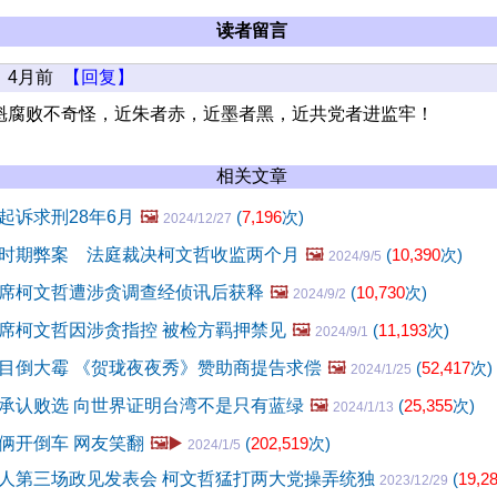
读者留言
4月前
【回复】
魁腐败不奇怪，近朱者赤，近墨者黑，近共党者进监牢！
相关文章
起诉求刑28年6月
🖼️
(
7,196
次)
2024/12/27
时期弊案 法庭裁决柯文哲收监两个月
🖼️
(
10,390
次)
2024/9/5
席柯文哲遭涉贪调查经侦讯后获释
🖼️
(
10,730
次)
2024/9/2
席柯文哲因涉贪指控 被检方羁押禁见
🖼️
(
11,193
次)
2024/9/1
目倒大霉 《贺珑夜夜秀》赞助商提告求偿
🖼️
(
52,417
次)
2024/1/25
承认败选 向世界证明台湾不是只有蓝绿
🖼️
(
25,355
次)
2024/1/13
俩开倒车 网友笑翻
🖼️▶️
(
202,519
次)
2024/1/5
人第三场政见发表会 柯文哲猛打两大党操弄统独
(
19,2
2023/12/29