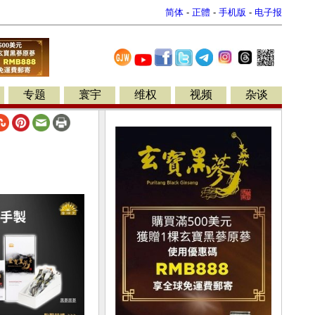
简体
-
正體
-
手机版
-
电子报
专题
寰宇
维权
视频
杂谈