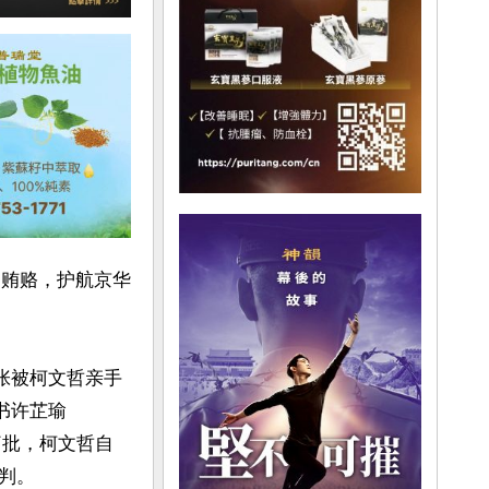
的贿赂，护航京华
张被柯文哲亲手
秘书许芷瑜
痛批，柯文哲自
。
