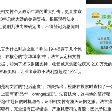
是柯文哲个人政治生涯的重大打击，更直接宣
028年总统大选的参选资格。根据现行法令，
有期徒刑判决尚未确定者，不得登记为总统副
法官为什么判这么重？判决书中揭露了几个惊
，在核心的“京华城案”中，法官认定柯文哲
据，却为了求取财团支持，收受威京集团沈庆京 210 万元
 的容积奖励，让业者获取不法利益超过百亿元。

的是柯文哲的“犯后态度”。判决指出，检廉在搜索时查扣了一
上面写著“晶华→orange出国”。法官认为，这与他的随行
）随后急忙赴日的时机吻合，证明柯文哲有湮灭证据之嫌。法官
部犯行，完全没有正视错误，严重耗费司法资源，因此予以重判