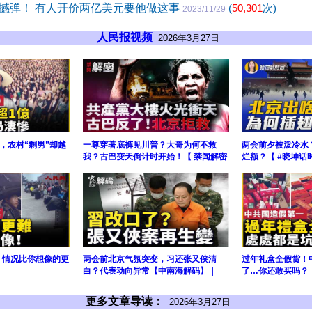
撼弹！ 有人开价两亿美元要他做这事
(
50,301
次)
2023/11/29
人民报视频
2026年3月27日
，农村“剩男”却越
一尊穿著底裤见川普？大哥为何不救
两会前夕被泼冷水
我？古巴变天倒计时开始！【 禁闻解密
烂额？【 #晓坤话
塌：情况比你想像的更
两会前北京气氛突变，习还张又侠清
过年礼盒全假货！
白？代表动向异常【中南海解码】｜
了…你还敢买吗？！
更多文章导读：
2026年3月27日