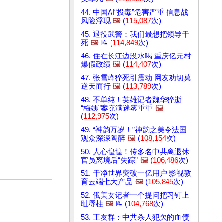
44. 中国AI“投毒”危害严重 信息战
风险浮现
🖼️
(
115,087
次)
45. 退役武警：我们最想把领导干
死
🖼️
📝 (
114,849
次)
46. 住在长江边没水喝 重庆亿元村
爆假政绩
🖼️
(
114,407
次)
47. 张雪峰猝死引震动 网友劝切莫
逆天而行
🖼️
(
113,789
次)
48. 不单纯！英雄记者魏华猝逝
“梅姨”案充满迷雾重重
🖼️
(
112,975
次)
49. “神韵万岁！”神韵之美令法国
观众深深陶醉
🖼️
(
108,154
次)
50. 人心惶惶！传多名中共离退休
官员离境后“失踪”
🖼️
(
106,486
次)
51. 干净世界突破一亿用户 影视教
育云端七大产品
🖼️
(
105,845
次)
52. 俄美女记者一个提问把习钉上
耻辱柱
🖼️
📝 (
104,768
次)
53. 王友群：中共杀人犯欠的血债