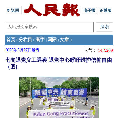
↺ 返回 
电子报
正體版
首页
分栏目
寰宇
国际
文章
›
›
|
›
：
2026年3月27日
发表
人气：
142,509
七旬退党义工遇袭 退党中心呼吁维护信仰自由
（图)