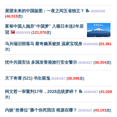
展望未来的中国版图：一夜之间五省独立？ 📝
2026/3/28
(
46,519
次)
富裕中国人抛弃“中国梦” 入籍日本连2年居
冠
🖼️
(
121,076
次)
2026/3/28
马兴瑞旧部落马 蔡奇嫡系被抓 温家宝现身
(
53,381
2026/3/28
次)
忧中共国安法 多国发香港旅行安全警示
(
36,354
次)
2026/3/27
天下奇谭 (521) 书生驱鬼
(
36,596
次)
2026/3/27
柯文哲一审重判17年，2028总统梦碎？ 📝
(
41,028
2026/3/27
次)
内娱“抢番位”撕个你死我活 根源在哪？
(
43,193
次)
2026/3/27