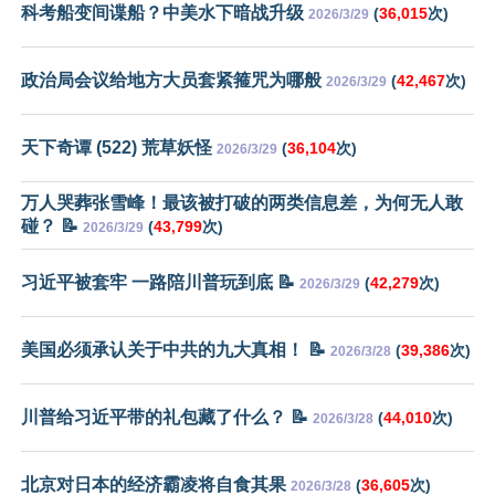
科考船变间谍船？中美水下暗战升级
(
36,015
次)
2026/3/29
政治局会议给地方大员套紧箍咒为哪般
(
42,467
次)
2026/3/29
天下奇谭 (522) 荒草妖怪
(
36,104
次)
2026/3/29
万人哭葬张雪峰！最该被打破的两类信息差，为何无人敢
碰？ 📝
(
43,799
次)
2026/3/29
习近平被套牢 一路陪川普玩到底 📝
(
42,279
次)
2026/3/29
美国必须承认关于中共的九大真相！ 📝
(
39,386
次)
2026/3/28
川普给习近平带的礼包藏了什么？ 📝
(
44,010
次)
2026/3/28
北京对日本的经济霸凌将自食其果
(
36,605
次)
2026/3/28