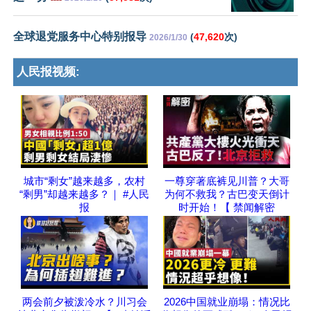
全球退党服务中心特别报导
(
47,620
次)
2026/1/30
人民报视频:
城市“剩女”越来越多，农村
一尊穿著底裤见川普？大哥
“剩男”却越来越多？｜ #人民
为何不救我？古巴变天倒计
报
时开始！【 禁闻解密
两会前夕被泼冷水？川习会
2026中国就业崩塌：情况比