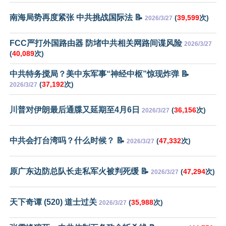
南海局势再度紧张 中共挑战国际法 📝
(
39,599
次)
2026/3/27
FCC严打外国路由器 防堵中共相关网路间谍风险
2026/3/27
(
40,089
次)
中共特务搅局？美中东军事“神经中枢”惊现炸弹 📝
(
37,192
次)
2026/3/27
川普对伊朗最后通牒又延期至4月6日
(
36,156
次)
2026/3/27
中共会打台湾吗？什么时候？ 📝
(
47,332
次)
2026/3/27
原广东边防总队长走私军火被判死缓 📝
(
47,294
次)
2026/3/27
天下奇谭 (520) 道士过关
(
35,988
次)
2026/3/27