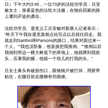
日）下午大约3:45，一位73岁的法轮功学员：吕安
敏女士，身著蓝色的法轮大法服，在独自回家的路
上遭到歹徒的袭击。

法轮功学员、退党义工吕安敏对新唐人记者表示：
“昨天下午我在退党真相点站完点以后就往回走。我
就走到Sanford和Parsons的路口，结果对面过来一
个人。”“我也没防备，他直接把我推倒。”“推倒以后
我倒到旁边一棵大树底下的草地上，他就蹲到我前
头，压著我的腿，他就一个劲儿的打我的头。”

吕女士鼻头有破损伤口，眼镜镜片被打掉，用胶带
粘住，右腿目前走楼梯有些困难。
