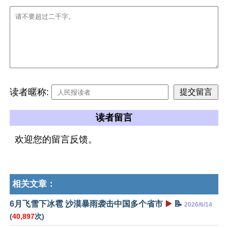
读者暱称:
读者留言
欢迎您的留言反馈。
相关文章：
6月飞雪下冰雹 沙漠暴雨袭击中国多个省市
▶️
📝
2026/6/14
(
40,897
次)