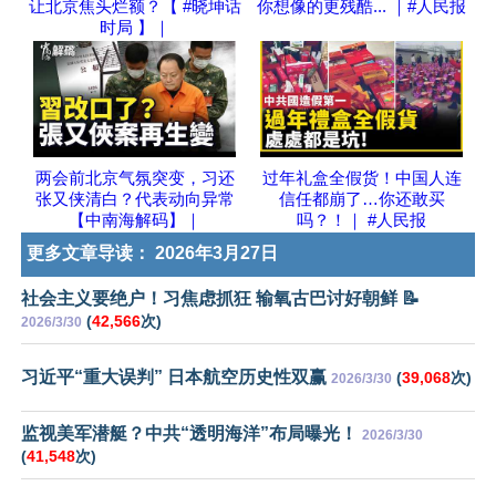
让北京焦头烂额？【 #晓坤话
你想像的更残酷... ｜#人民报
时局 】｜
两会前北京气氛突变，习还
过年礼盒全假货！中国人连
张又侠清白？代表动向异常
信任都崩了…你还敢买
【中南海解码】｜
吗？！｜ #人民报
更多文章导读：
2026年3月27日
社会主义要绝户！习焦虑抓狂 输氧古巴讨好朝鲜 📝
(
42,566
次)
2026/3/30
习近平“重大误判” 日本航空历史性双赢
(
39,068
次)
2026/3/30
监视美军潜艇？中共“透明海洋”布局曝光！
2026/3/30
(
41,548
次)