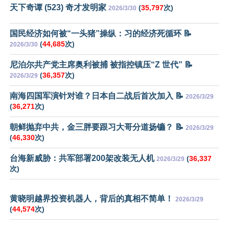
天下奇谭 (523) 奇才发明家
(
35,797
次)
2026/3/30
国民经济如何被“一头猪”操纵：习的经济死循环 📝
(
44,685
次)
2026/3/30
尼泊尔共产党主席奥利被捕 被指控镇压“Z 世代” 📝
(
36,357
次)
2026/3/29
南海四国军演针对谁？日本自二战后首次加入 📝
2026/3/29
(
36,271
次)
朝鲜抛弃中共，金三胖要跟习大哥分道扬镳？ 📝
2026/3/29
(
46,330
次)
台海新威胁：共军部署200架改装无人机
(
36,337
2026/3/29
次)
黄晓明越界投资机器人，背后的真相不简单！
2026/3/29
(
44,574
次)