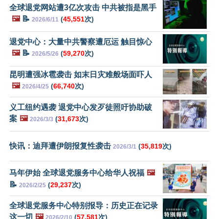
全球退党网站遭3亿次攻击 中共被指是黑手
🖼️
📝
(
45,551
次)
2026/6/11
退党中心：大量中共警察遭厄运 触目惊心
🖼️
📝
(
59,270
次)
2026/5/26
昆明遭强冰雹袭击 如末日灾难般场面吓人
🖼️
(
66,740
次)
2026/4/25
义工纽约遇袭 退党中心发歹徒照吁协助破
案
🖼️
(
31,673
次)
2026/3/3
快讯：迪拜遭伊朗报复性袭击
(
35,819
次)
2026/3/1
马年伊始 全球退党服务中心给华人祝福
🖼️
📝
(
29,237
次)
2026/2/25
全球退党服务中心特别报导：历史正在记录
这一切
🖼️
(
57,581
次)
2026/2/10