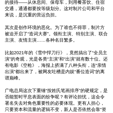
的接待——从休息间、保母车，到用餐茶饮、住宿
交通，通通都要按等级划分。这对制片公司和平台
来说，是沉重的营运负担。

其次是创作环境的恶化。为了谁也不得罪，制片方
被迫开启了“造词大赛”。领衔主演、特别主演、联合
主演、友情主演……各种名目繁多。 

比如2021年的《雪中悍刀行》，竟然搞出了“全员主
演”的奇观，光是各类“主演”和“出演”就有数十位。还
有电影《空枪》，海报上挤满了八种头衔，连“亲情
出演”都出来了，被网友吐槽是内娱“番位造词”的离
谱巅峰。

广电总局这次下重锤“按姓氏笔画排序”的硬规定，是
否能暂时平息表面的纷争呢？有评论担忧，这会令
署名失去对角色重要性的必要体现。更有人担心，
只要资本和流量的逻辑不变，新人是否依然会靠“资