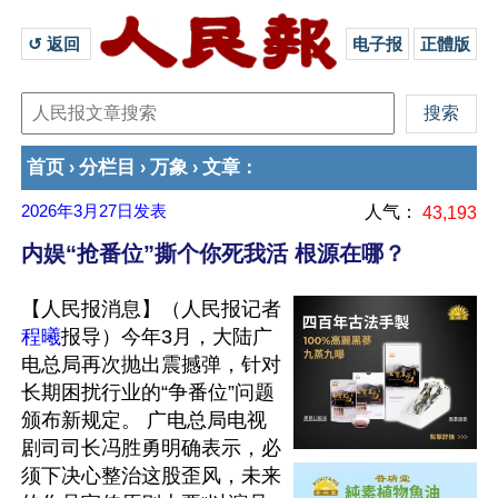
↺ 返回 
电子报
正體版
首页
分栏目
万象
文章
›
›
›
：
2026年3月27日
发表
人气：
43,193
内娱“抢番位”撕个你死我活 根源在哪？
【人民报消息】（人民报记者
程曦
报导）今年3月，大陆广
电总局再次抛出震撼弹，针对
长期困扰行业的“争番位”问题
颁布新规定。 广电总局电视
剧司司长冯胜勇明确表示，必
须下决心整治这股歪风，未来