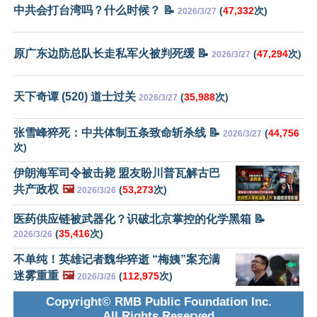
中共会打台湾吗？什么时候？ 📝
(
47,332
次)
2026/3/27
原广东边防总队长走私军火被判死缓 📝
(
47,294
次)
2026/3/27
天下奇谭 (520) 道士过关
(
35,988
次)
2026/3/27
张雪峰猝死：中共体制五条致命斩杀线 📝
(
44,756
2026/3/27
次)
伊朗海军司令被击毙 盟友盼川普瓦解古巴
共产政权
🖼️
(
53,273
次)
2026/3/26
医药供应链被武器化？识破北京掌控的化学黑箱 📝
(
35,416
次)
2026/3/26
不单纯！英雄记者魏华猝逝 “梅姨”案充满
迷雾重重
🖼️
(
112,975
次)
2026/3/26
Copyright© RMB Public Foundation Inc.
All Rights Reserved