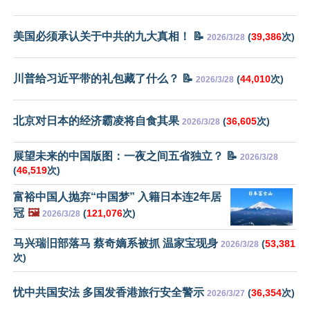
美国必须承认关于中共的九大真相！ 📝
(
39,386
次)
2026/3/28
川普给习近平带的礼包藏了什么？ 📝
(
44,010
次)
2026/3/28
北京对日本的经济霸凌将自食其果
(
36,605
次)
2026/3/28
展望未来的中国版图：一夜之间五省独立？ 📝
2026/3/28
(
46,519
次)
富裕中国人抛弃“中国梦” 入籍日本连2年居
冠
🖼️
(
121,076
次)
2026/3/28
马兴瑞旧部落马 蔡奇嫡系被抓 温家宝现身
(
53,381
2026/3/28
次)
忧中共国安法 多国发香港旅行安全警示
(
36,354
次)
2026/3/27