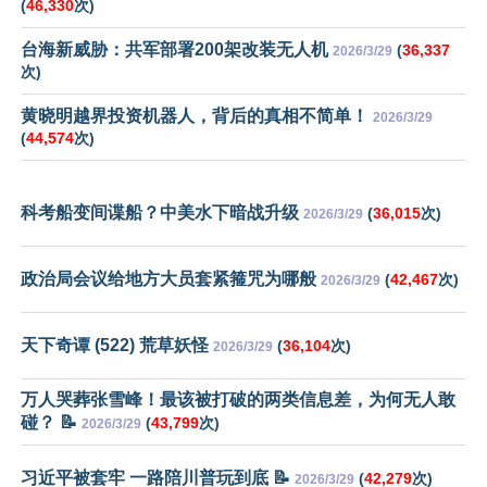
(
46,330
次)
台海新威胁：共军部署200架改装无人机
(
36,337
2026/3/29
次)
黄晓明越界投资机器人，背后的真相不简单！
2026/3/29
(
44,574
次)
科考船变间谍船？中美水下暗战升级
(
36,015
次)
2026/3/29
政治局会议给地方大员套紧箍咒为哪般
(
42,467
次)
2026/3/29
天下奇谭 (522) 荒草妖怪
(
36,104
次)
2026/3/29
万人哭葬张雪峰！最该被打破的两类信息差，为何无人敢
碰？ 📝
(
43,799
次)
2026/3/29
习近平被套牢 一路陪川普玩到底 📝
(
42,279
次)
2026/3/29