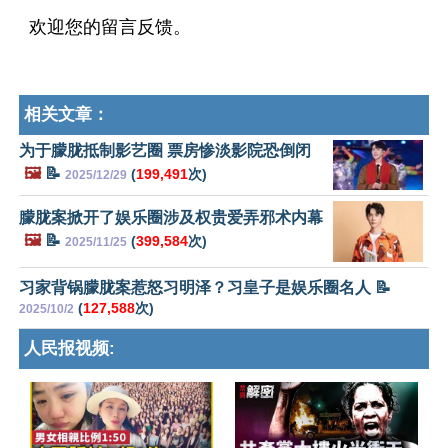
欢迎您的留言反馈。
相关文章：
为于朦胧抵制影艺圈 票房惨淡影院恐倒闭
🖼️
📝
(
199,491
次)
2025/12/29
朦胧案掀开了娱乐圈涉及权贵爱弄邪术内幕
🖼️
📝
(
399,584
次)
2025/11/25
习家背锅朦胧案惹怒习明泽？习皇子是娱乐圈名人 📝
(
127,588
次)
2025/10/2
人民报视频: