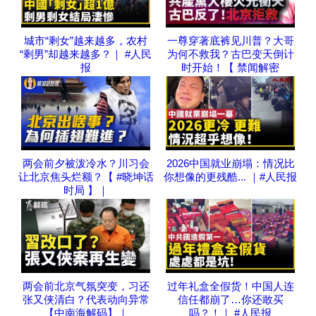
城市“剩女”越来越多，农村
一尊穿著底裤见川普？大哥
“剩男”却越来越多？｜ #人民
为何不救我？古巴变天倒计
报
时开始！【 禁闻解密
两会前夕被泼冷水？川习会
2026中国就业崩塌：情况比
让北京焦头烂额？【 #晓坤话
你想像的更残酷... ｜#人民报
时局 】｜
两会前北京气氛突变，习还
过年礼盒全假货！中国人连
张又侠清白？代表动向异常
信任都崩了…你还敢买
【中南海解码】｜
吗？！｜ #人民报