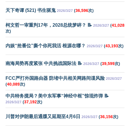
天下奇谭 (521) 书生驱鬼
(
36,596
次)
2026/3/27
柯文哲一审重判17年，2028总统梦碎？ 📝
(
41,028
2026/3/27
次)
内娱“抢番位”撕个你死我活 根源在哪？
(
43,193
次)
2026/3/27
南海局势再度紧张 中共挑战国际法 📝
(
39,599
次)
2026/3/27
FCC严打外国路由器 防堵中共相关网路间谍风险
2026/3/27
(
40,089
次)
中共特务搅局？美中东军事“神经中枢”惊现炸弹 📝
(
37,192
次)
2026/3/27
川普对伊朗最后通牒又延期至4月6日
(
36,156
次)
2026/3/27