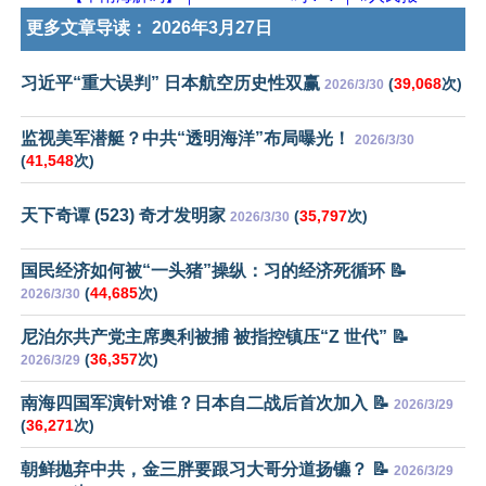
更多文章导读：
2026年3月27日
习近平“重大误判” 日本航空历史性双赢
(
39,068
次)
2026/3/30
监视美军潜艇？中共“透明海洋”布局曝光！
2026/3/30
(
41,548
次)
天下奇谭 (523) 奇才发明家
(
35,797
次)
2026/3/30
国民经济如何被“一头猪”操纵：习的经济死循环 📝
(
44,685
次)
2026/3/30
尼泊尔共产党主席奥利被捕 被指控镇压“Z 世代” 📝
(
36,357
次)
2026/3/29
南海四国军演针对谁？日本自二战后首次加入 📝
2026/3/29
(
36,271
次)
朝鲜抛弃中共，金三胖要跟习大哥分道扬镳？ 📝
2026/3/29